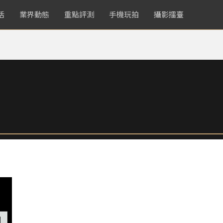
活
業界動態
重點評測
手機玩拍
攝影擂臺