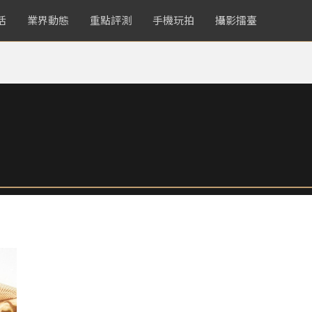
活
業界動態
重點評測
手機玩拍
攝影擂臺