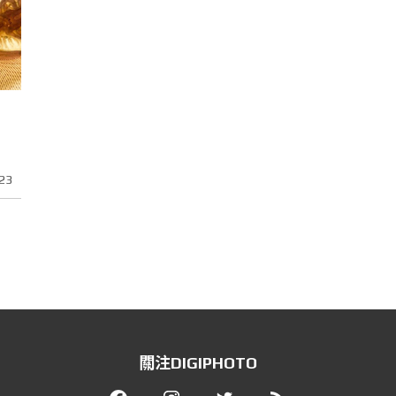
23
關注DIGIPHOTO