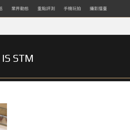
活
業界動態
重點評測
手機玩拍
攝影擂臺
 IS STM