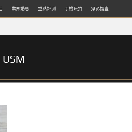
活
業界動態
重點評測
手機玩拍
攝影擂臺
S USM