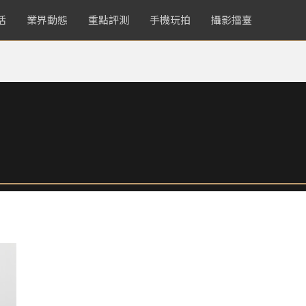
活
業界動態
重點評測
手機玩拍
攝影擂臺