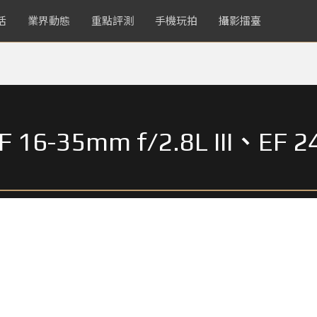
活
業界動態
重點評測
手機玩拍
攝影擂臺
 16-35mm f/2.8L III、EF 24