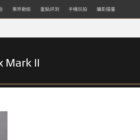
活
業界動態
重點評測
手機玩拍
攝影擂臺
 Mark II