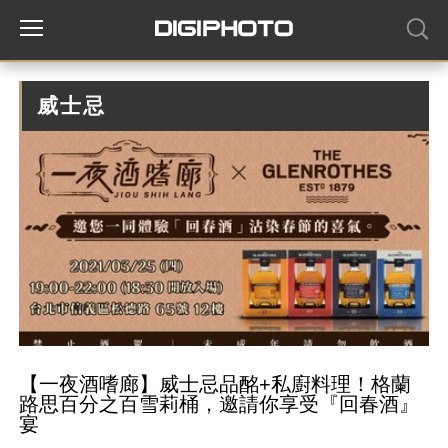
威士忌
【一夜酒嗜廊】威士忌品酩+私廚料理！格蘭
路思百分之百雪莉桶，邀請你享受『回春酒』
宴