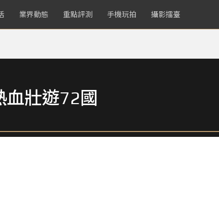
活
業界動態
重點評測
手機玩拍
攝影擂臺
血壯遊72國