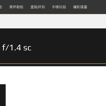
活
業界動態
重點評測
手機玩拍
攝影擂臺
f/1.4 sc