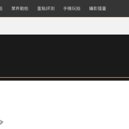
活
業界動態
重點評測
手機玩拍
攝影擂臺