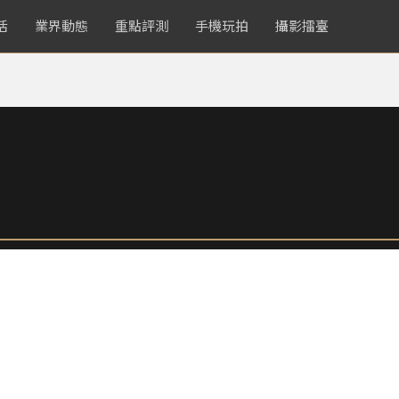
活
業界動態
重點評測
手機玩拍
攝影擂臺