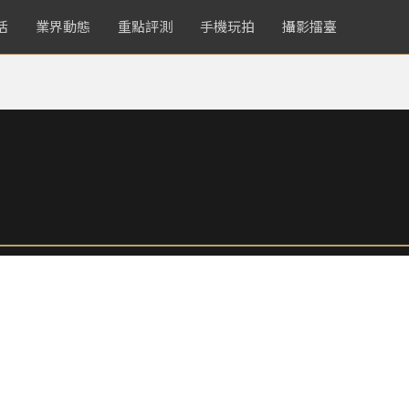
活
業界動態
重點評測
手機玩拍
攝影擂臺