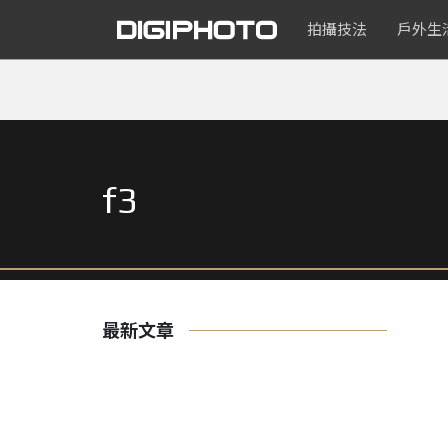
拍攝技法
戶外生
f3
最新文章