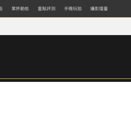
活
業界動態
重點評測
手機玩拍
攝影擂臺