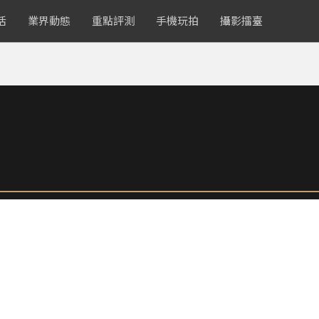
活
業界動態
重點評測
手機玩拍
攝影擂臺