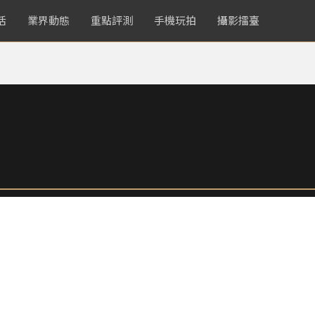
活
業界動態
重點評測
手機玩拍
攝影擂臺