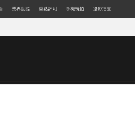
活
業界動態
重點評測
手機玩拍
攝影擂臺