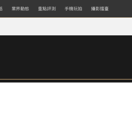
活
業界動態
重點評測
手機玩拍
攝影擂臺