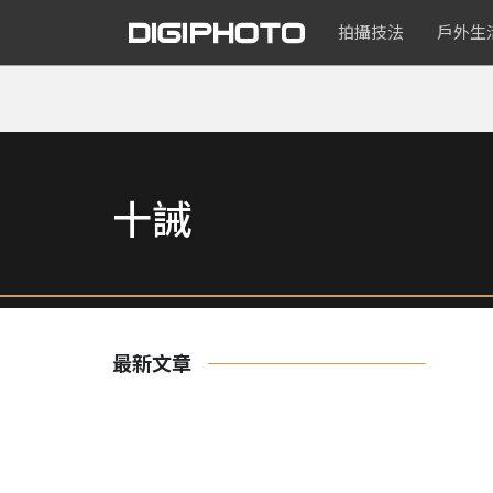
拍攝技法
戶外生
十誡
最新文章