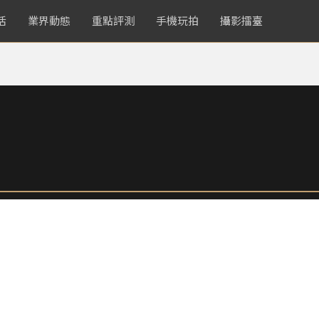
活
業界動態
重點評測
手機玩拍
攝影擂臺