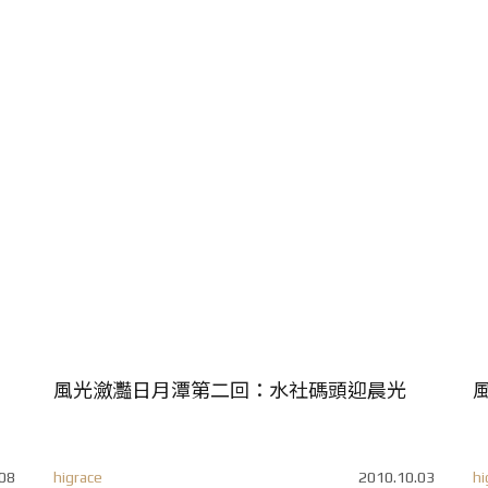
風光瀲灩日月潭第二回：水社碼頭迎晨光
08
higrace
2010.10.03
hi