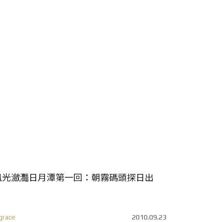
風光瀲灩日月潭第一回：朝霧碼頭探日出
grace
2010.09.23