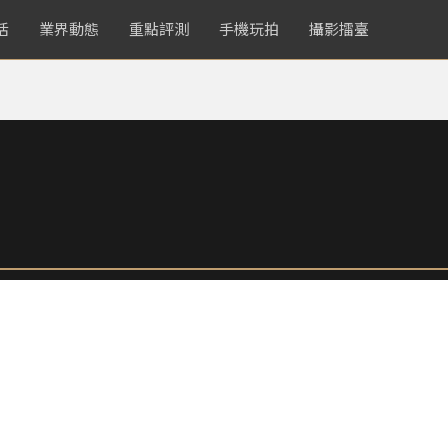
活
業界動態
重點評測
手機玩拍
攝影擂臺