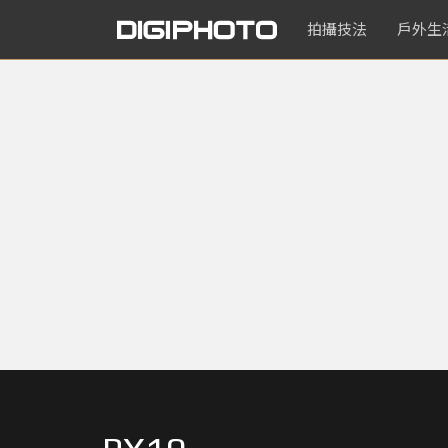
拍攝技法
戶外生