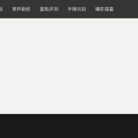
活
業界動態
重點評測
手機玩拍
攝影擂臺