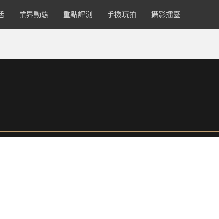
活
業界動態
重點評測
手機玩拍
攝影擂臺