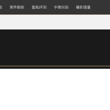
活
業界動態
重點評測
手機玩拍
攝影擂臺