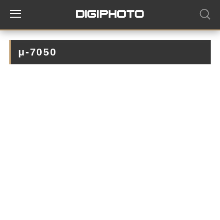
μ-7050