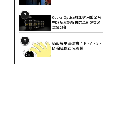
7
Cooke Optics推出適用於全片
幅無反光鏡相機的全新SP3定
焦鏡頭組
8
攝影新手 基礎班： P、A、S、
M 拍攝模式 先搞懂