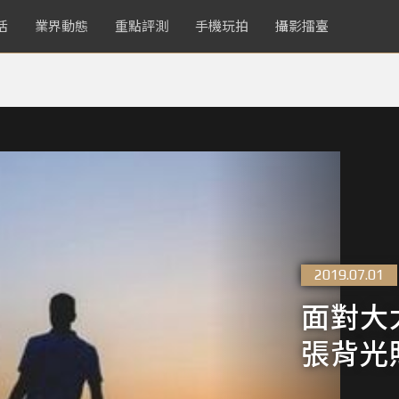
活
業界動態
重點評測
手機玩拍
攝影擂臺
2019.07.01
面對大
張背光