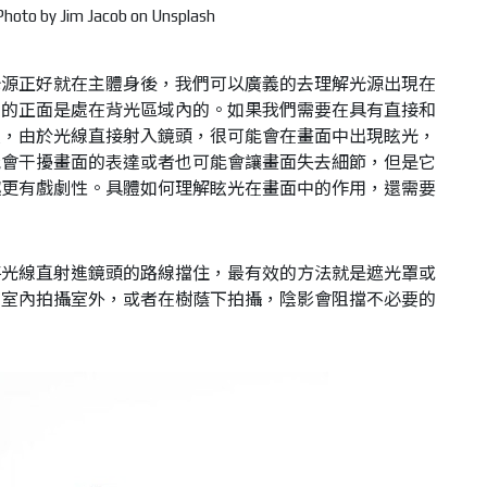
hoto by Jim Jacob on Unsplash
光源正好就在主體身後，我們可以廣義的去理解光源出現在
體的正面是處在背光區域內的。如果我們需要在具有直接和
候，由於光線直接射入鏡頭，很可能會在畫面中出現眩光，
能會干擾畫面的表達或者也可能會讓畫面失去細節，但是它
趣更有戲劇性。具體如何理解眩光在畫面中的作用，還需要
將光線直射進鏡頭的路線擋住，最有效的方法就是遮光罩或
在室內拍攝室外，或者在樹蔭下拍攝，陰影會阻擋不必要的