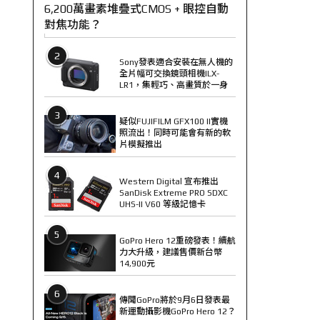
6,200萬畫素堆疊式CMOS + 眼控自動
對焦功能？
2
Sony發表適合安裝在無人機的
全片幅可交換鏡頭相機ILX-
LR1，集輕巧、高畫質於一身
3
疑似FUJIFILM GFX100 II實機
照流出！同時可能會有新的軟
片模擬推出
4
Western Digital 宣布推出
SanDisk Extreme PRO SDXC
UHS-II V60 等級記憶卡
5
GoPro Hero 12重磅發表！續航
力大升級，建議售價新台幣
14,900元
6
傳聞GoPro將於9月6日發表最
新運動攝影機GoPro Hero 12？