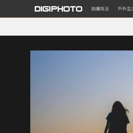
拍攝技法
戶外生