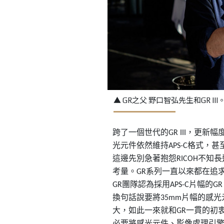
▲ GR之父 野口智弘先生和GR III
跨了一個世代的
，更新幅
GR III
光元件依然維持
格式，甚
APS-C
這邊先別急著抱怨
不知長
RICOH
考量。
系列一直以來都在追
GR
團隊認為採用
片幅的
GR
APS-C
GR 
換句話說要將
片幅的感光
35mm
大，如此一來就和
一貫的初
GR
必要將感光元件、影像處理引