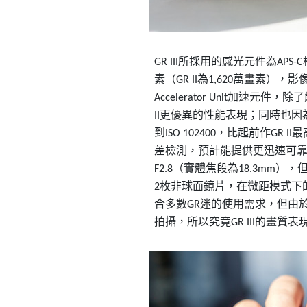
所採用的感光元件為
GR III
APS-C
素（
為
萬畫素），影
GR II
1,620
加速元件，除了
Accelerator Unit
更優異的性能表現；同時也因
II
到
，比起前作
最
ISO 102400
GR II
差檢測，預計能提供更迅速可
（實體焦段為
），
F2.8
18.3mm
枚非球面鏡片，在微距模式下
2
合多數
迷的使用需求，但由
GR
拍攝，所以究竟
的畫質表
GR III