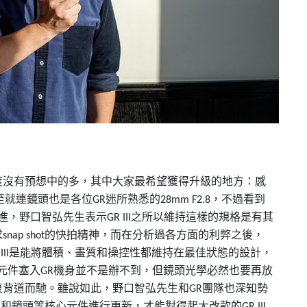
。
度沒有預想中的多，其中大家最希望獲得升級的地方：感
至就連鏡頭也是各位
迷所熟悉的
，不過看到
GR
28mm F2.8
進，野口智弘先生表示
之所以維持這樣的規格是有其
GR III
求
的快拍精神，而在分析過各方面的利弊之後，
snap shot
是能將體積、畫質和操控性都維持在最佳狀態的設計，
III
元件塞入
機身並不是辦不到，但鏡頭光學必然也要再放
GR
衷背道而馳。雖說如此，野口智弘先生和
團隊也深知勢
GR
擎和鏡頭等核心元件進行更新，才能對得起大改款的