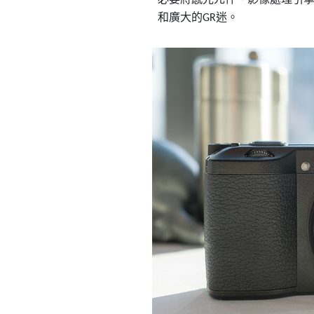
和廣大的
迷。
GR