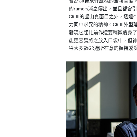
會為
帶來什麼樣的全新高度
GR
的
消息傳出，並且都會引
rumors
的盧山真面目之外，透過
GR III
G
力同中求異的精神。
外型
GR III
發現它起比前作還要稍微瘦身
能更容易將之放入口袋中，但
牲大多數
迷所在意的握持感
GR