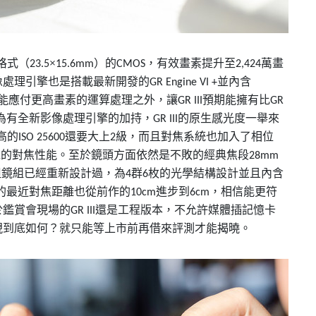
格式（
×
）的
，有效畫素提升至
萬畫
23.5
15.6mm
CMOS
2,424
像處理引擎也是搭載最新開發的
並內含
GR Engine VI +
能應付更高畫素的運算處理之外，讓
預期能擁有比
GR III
GR
為有全新影像處理引擎的加持，
的原生感光度一舉來
GR III
高的
還要大上
級，而且對焦系統也加入了相位
ISO 25600
2
靠的對焦性能。至於鏡頭方面依然是不敗的經典焦段
28mm
但鏡組已經重新設計過，為
群
枚的光學結構設計並且內含
4
6
的最近對焦距離也從前作的
進步到
，相信能更符
10cm
6cm
於鑑賞會現場的
還是工程版本，不允許媒體插記憶卡
GR III
現到底如何？就只能等上市前再借來評測才能揭曉。