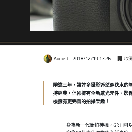
August
2018/12/19 13:26
收
睽違三年，讓許多攝影迷望穿秋水的
持經典，但卻擁有全新感光元件、影
機擁有更完善的拍攝樂趣！
身為新一代街拍神機，
可
GR III