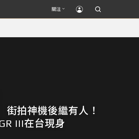
關注
】街拍神機後繼有人！
 GR III在台現身