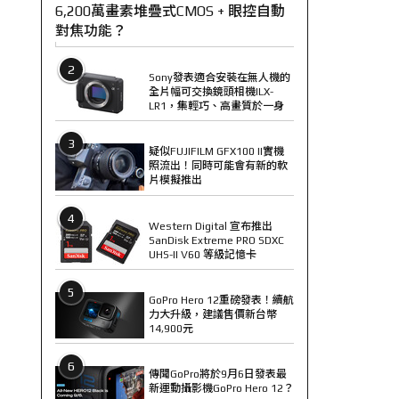
6,200萬畫素堆疊式CMOS + 眼控自動
對焦功能？
2
Sony發表適合安裝在無人機的
全片幅可交換鏡頭相機ILX-
LR1，集輕巧、高畫質於一身
3
疑似FUJIFILM GFX100 II實機
照流出！同時可能會有新的軟
片模擬推出
4
Western Digital 宣布推出
SanDisk Extreme PRO SDXC
UHS-II V60 等級記憶卡
5
GoPro Hero 12重磅發表！續航
力大升級，建議售價新台幣
14,900元
6
傳聞GoPro將於9月6日發表最
新運動攝影機GoPro Hero 12？