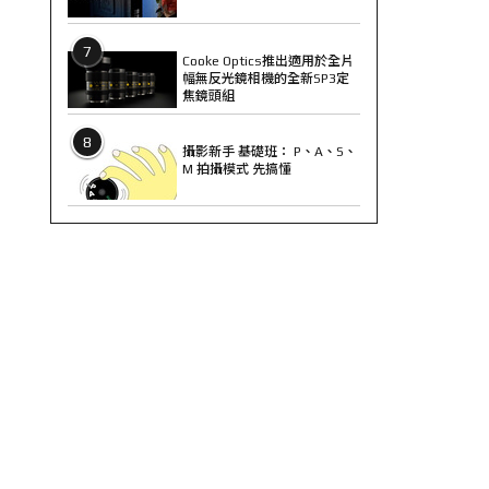
7
Cooke Optics推出適用於全片
幅無反光鏡相機的全新SP3定
焦鏡頭組
8
攝影新手 基礎班： P、A、S、
M 拍攝模式 先搞懂