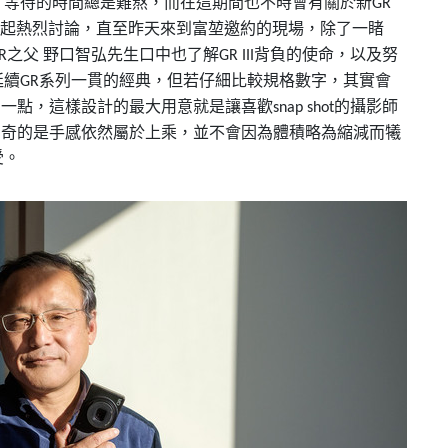
。等待的時間總是難熬，而在這期間也不時會有關於新
GR
起熱烈討論，直至昨天來到富堃邀約的現場，除了一睹
之父
野口智弘先生口中也了解
背負的使命，以及努
R
GR III
延續
系列一貫的經典，但若仔細比較規格數字，其實會
GR
了一點，這樣設計的最大用意就是讓喜歡
的攝影師
snap shot
神奇的是手感依然屬於上乘，並不會因為體積略為縮減而犧
受。