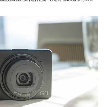
GR III