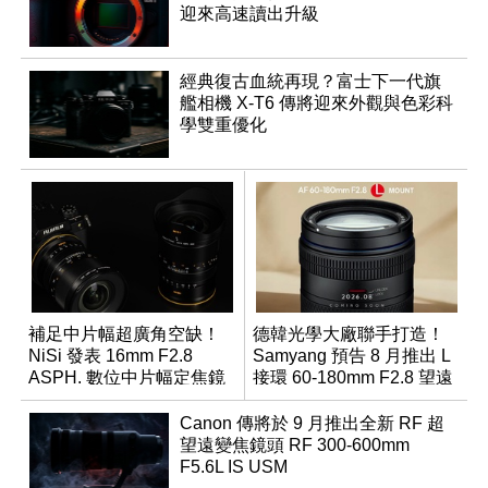
迎來高速讀出升級
經典復古血統再現？富士下一代旗
艦相機 X-T6 傳將迎來外觀與色彩科
學雙重優化
補足中片幅超廣角空缺！
德韓光學大廠聯手打造！
NiSi 發表 16mm F2.8
Samyang 預告 8 月推出 L
ASPH. 數位中片幅定焦鏡
接環 60-180mm F2.8 望遠
變焦鏡
Canon 傳將於 9 月推出全新 RF 超
望遠變焦鏡頭 RF 300-600mm
F5.6L IS USM