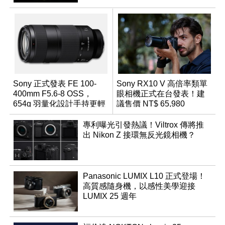
Sony 正式發表 FE 100-
Sony RX10 V 高倍率類單
400mm F5.6-8 OSS，
眼相機正式在台發表！建
654g 羽量化設計手持更輕
議售價 NT$ 65,980
鬆
專利曝光引發熱議！Viltrox 傳將推
出 Nikon Z 接環無反光鏡相機？
Panasonic LUMIX L10 正式登場！
高質感隨身機，以感性美學迎接
LUMIX 25 週年