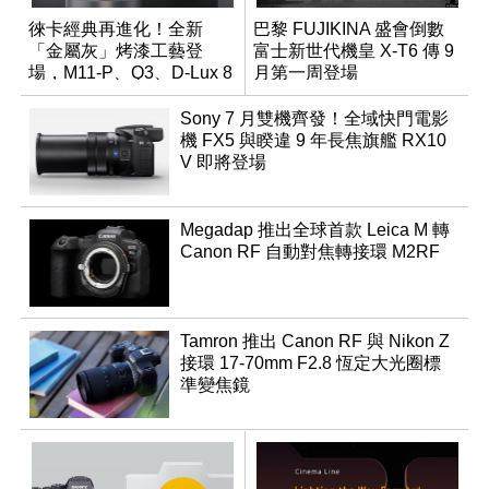
徠卡經典再進化！全新
巴黎 FUJIKINA 盛會倒數
「金屬灰」烤漆工藝登
富士新世代機皇 X-T6 傳 9
場，M11-P、Q3、D-Lux 8
月第一周登場
領銜換裝
Sony 7 月雙機齊發！全域快門電影
機 FX5 與睽違 9 年長焦旗艦 RX10
V 即將登場
Megadap 推出全球首款 Leica M 轉
Canon RF 自動對焦轉接環 M2RF
Tamron 推出 Canon RF 與 Nikon Z
接環 17-70mm F2.8 恆定大光圈標
準變焦鏡