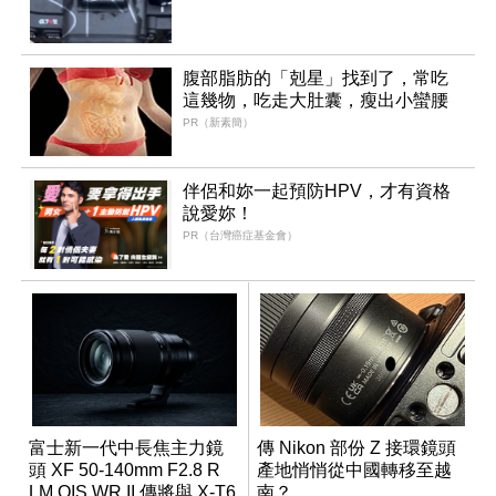
腹部脂肪的「剋星」找到了，常吃
這幾物，吃走大肚囊，瘦出小蠻腰
PR（新素簡）
伴侶和妳一起預防HPV，才有資格
說愛妳！
PR（台灣癌症基金會）
富士新一代中長焦主力鏡
傳 Nikon 部份 Z 接環鏡頭
頭 XF 50-140mm F2.8 R
產地悄悄從中國轉移至越
LM OIS WR II 傳將與 X-T6
南？