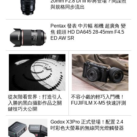
20mm F2.8 Di III 即將登場？間諜照
與規格同步流出
Pentax 發表 中片幅 相機 超廣角 變
焦 鏡頭 HD DA645 28-45mm F4.5
ED AW SR
從灰階看世界：打造引人
不容小覷的輕巧入門機！
入勝的黑白攝影作品之關
FUJIFILM X-M5 快速評測
鍵技巧大公開
Godox X3Pro 正式登場！配置 2.4
吋彩色大螢幕的無線閃光燈觸發器