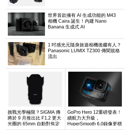
世界首款擁有 AI 生成功能的 M43
相機 Caira 誕生！內建 Nano
Banana 生成式 AI
1 吋感光元隨身旅遊相機後繼有人？
Panasonic LUMIX TZ300 傳聞規格
流出
挑戰光學極限？SIGMA 傳
GoPro Hero 12重磅發表！
將於 9 月推出比 F1.2 更大
續航力大升級，
光圈的 65mm 自動對焦定
HyperSmooth 6.0錄像更穩
焦鏡
定