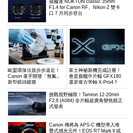
福倫達 NOKTON classic 35mm
F1.4 for Canon RF、Nikon Z 雙卡
口 7 月同步登台
歐盟環保法規步步逼近！
富士神祕新機完成註冊！
Canon 著手開發「無氟」
會是旗艦中片幅 GFX180
新型鏡頭鍍膜
還是復古旁軸 X-Pro4？
挑戰視野極限！Tamron 12-20mm
F2.8 (A084) 全片幅超廣角變焦鏡正
式發表
Canon 傳將為 APS-C 機型導入堆
疊式感光元件！EOS R7 Mark II 或