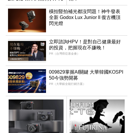
同步亮相
橫拍豎拍補光都沒問題！神牛發表
全新 Godox Lux Junior II 復古機頂
閃光燈
立即諮詢HPV！是對自己健康最好
的投資，把握現在不嫌晚！
PR（台灣癌症基金會）
009829掌握AI關鍵 大華韓國KOSPI
50今強勢開募
PR（大華銀全能行銷方案）