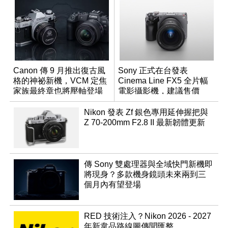
Canon 傳 9 月推出復古風
Sony 正式在台發表
格的神祕新機，VCM 定焦
Cinema Line FX5 全片幅
家族最終章也將壓軸登場
電影攝影機，建議售價
NT$144,980
Nikon 發表 Zf 銀色專用延伸握把與
Z 70-200mm F2.8 II 最新韌體更新
傳 Sony 雙處理器與全域快門新機即
將現身？多款機身鏡頭未來兩到三
個月內有望登場
RED 技術注入？Nikon 2026 - 2027
年新韋品路線圖傳聞匯整