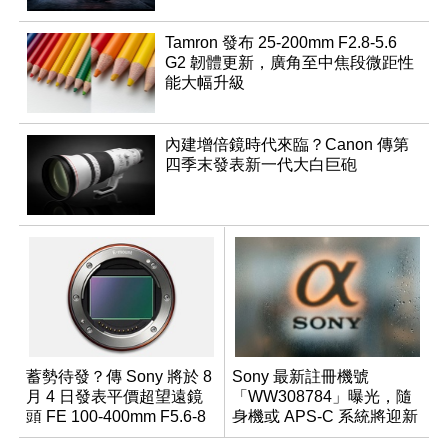
Tamron 發布 25-200mm F2.8-5.6
G2 韌體更新，廣角至中焦段微距性
能大幅升級
內建增倍鏡時代來臨？Canon 傳第
四季末發表新一代大白巨砲
蓄勢待發？傳 Sony 將於 8
Sony 最新註冊機號
月 4 日發表平價超望遠鏡
「WW308784」曝光，隨
頭 FE 100-400mm F5.6-8
身機或 APS-C 系統將迎新
成員？