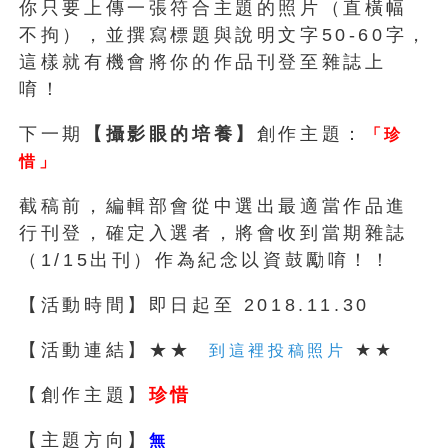
你只要上傳一張符合主題的照片（直橫幅
不拘），並撰寫標題與說明文字50-60字，
這樣就有機會將你的作品刊登至雜誌上
唷！
下一期
【攝影眼的培養】
創作主題：
「珍
惜」
截稿前，編輯部會從中選出最適當作品進
行刊登，確定入選者，將會收到當期雜誌
（1/15出刊）作為紀念以資鼓勵唷！！
【活動時間】即日起至 2018.11.30
【活動連結】★★
★★
到這裡投稿照片
【創作主題】
珍惜
【主題方向】
無