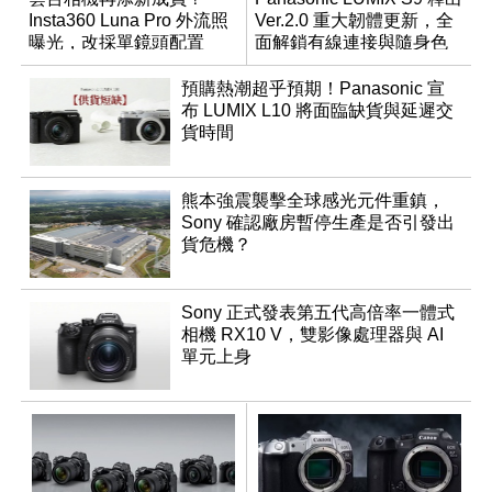
Insta360 Luna Pro 外流照
Ver.2.0 重大韌體更新，全
曝光，改採單鏡頭配置
面解鎖有線連接與隨身色
調編輯
預購熱潮超乎預期！Panasonic 宣
布 LUMIX L10 將面臨缺貨與延遲交
貨時間
熊本強震襲擊全球感光元件重鎮，
Sony 確認廠房暫停生產是否引發出
貨危機？
Sony 正式發表第五代高倍率一體式
相機 RX10 V，雙影像處理器與 AI
單元上身