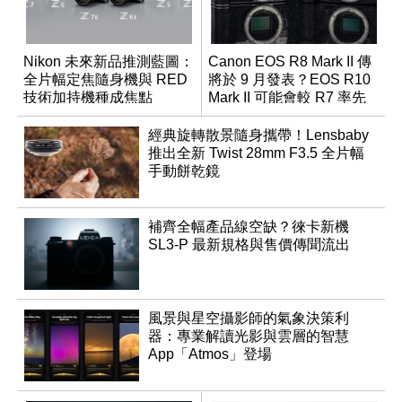
Nikon 未來新品推測藍圖：
Canon EOS R8 Mark II 傳
全片幅定焦隨身機與 RED
將於 9 月發表？EOS R10
技術加持機種成焦點
Mark II 可能會較 R7 率先
推出
經典旋轉散景隨身攜帶！Lensbaby
推出全新 Twist 28mm F3.5 全片幅
手動餅乾鏡
補齊全幅產品線空缺？徠卡新機
SL3-P 最新規格與售價傳聞流出
風景與星空攝影師的氣象決策利
器：專業解讀光影與雲層的智慧
App「Atmos」登場