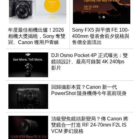
年度最佳相機出爐！2026
Sony FX5 與平價 FE 100-
相機大獎揭曉，Sony 奪雙
400mm 發表會前夕規格與
冠、Canon 獲用戶青睞
售價全面流出
DJI Osmo Pocket 4P 正式曝光：雙
鏡頭設計、最高可錄製 4K 240fps
影片
回歸攝影本質？Canon 新一代
PowerShot 隨身機傳今年底前現身
頂級變焦鏡頭新變局？傳 Canon 將
雙鏡合一打造 RF 24-70mm F2L IS
VCM 夢幻規格