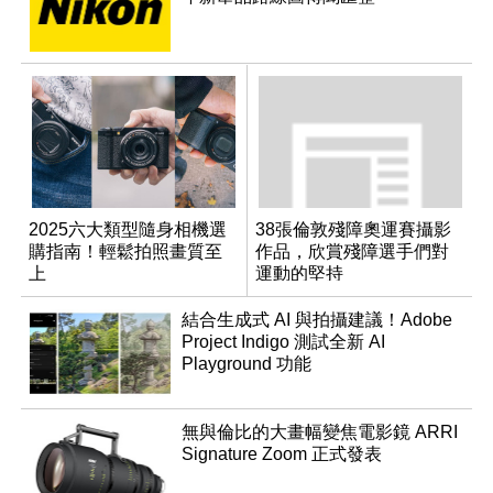
2025六大類型隨身相機選
38張倫敦殘障奧運賽攝影
購指南！輕鬆拍照畫質至
作品，欣賞殘障選手們對
上
運動的堅持
結合生成式 AI 與拍攝建議！Adobe
Project Indigo 測試全新 AI
Playground 功能
無與倫比的大畫幅變焦電影鏡 ARRI
Signature Zoom 正式發表