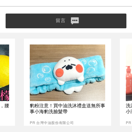
留言
，腰
豹粉注意！買中油洗沐禮盒送無所事
洗
事小海豹洗臉髮帶
小
PR 台灣中油股份有限公司
P