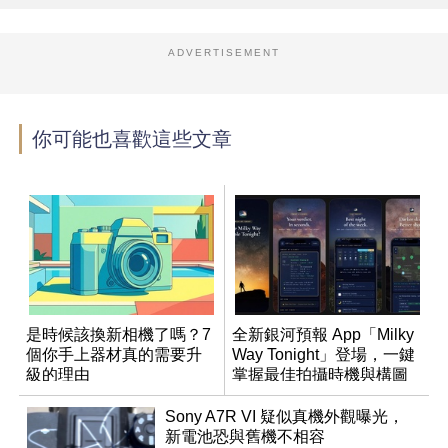
ADVERTISEMENT
你可能也喜歡這些文章
是時候該換新相機了嗎？7
全新銀河預報 App「Milky
個你手上器材真的需要升
Way Tonight」登場，一鍵
級的理由
掌握最佳拍攝時機與構圖
Sony A7R VI 疑似真機外觀曝光，
新電池恐與舊機不相容