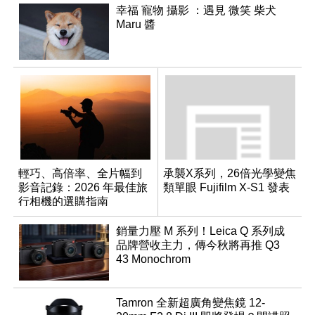
幸福 寵物 攝影 ：遇見 微笑 柴犬
Maru 醬
輕巧、高倍率、全片幅到
承襲X系列，26倍光學變焦
影音記錄：2026 年最佳旅
類單眼 Fujifilm X-S1 發表
行相機的選購指南
銷量力壓 M 系列！Leica Q 系列成
品牌營收主力，傳今秋將再推 Q3
43 Monochrom
Tamron 全新超廣角變焦鏡 12-