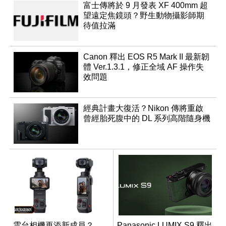
富士傳將於 9 月發表 XF 400mm 超
望遠定焦鏡頭？野生動物攝影師期
待值拉滿
Canon 釋出 EOS R5 Mark II 最新韌
體 Ver.1.3.1，修正全域 AF 操作失
效問題
經典計畫大復活？Nikon 傳將重啟
曾經胎死腹中的 DL 系列高階隨身機
雲台相機再添新成員？
Panasonic LUMIX S9 釋出