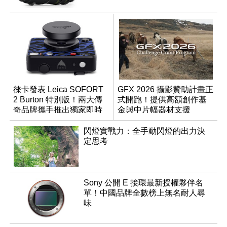
徠卡發表 Leica SOFORT
GFX 2026 攝影贊助計畫正
2 Burton 特別版！兩大傳
式開跑！提供高額創作基
奇品牌攜手推出獨家即時
金與中片幅器材支援
成像相機
閃燈實戰力：全手動閃燈的出力決
定思考
Sony 公開 E 接環最新授權夥伴名
單！中國品牌全數榜上無名耐人尋
味