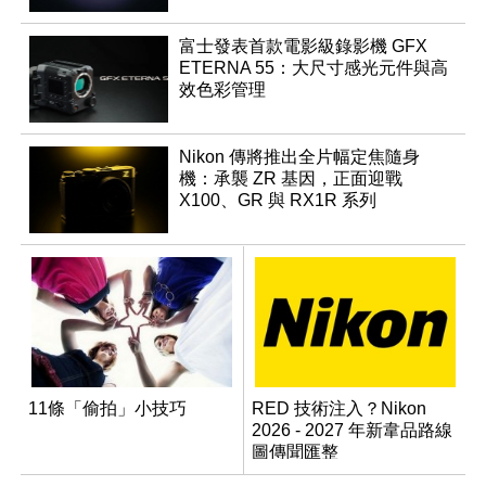
富士發表首款電影級錄影機 GFX
ETERNA 55：大尺寸感光元件與高
效色彩管理
Nikon 傳將推出全片幅定焦隨身
機：承襲 ZR 基因，正面迎戰
X100、GR 與 RX1R 系列
11條「偷拍」小技巧
RED 技術注入？Nikon
2026 - 2027 年新韋品路線
圖傳聞匯整