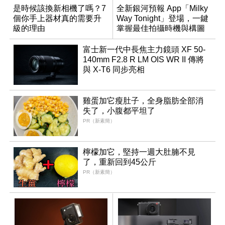
是時候該換新相機了嗎？7
全新銀河預報 App「Milky
個你手上器材真的需要升
Way Tonight」登場，一鍵
級的理由
掌握最佳拍攝時機與構圖
富士新一代中長焦主力鏡頭 XF 50-
140mm F2.8 R LM OIS WR II 傳將
與 X-T6 同步亮相
雞蛋加它瘦肚子，全身脂肪全部消
失了，小腹都平坦了
PR（新素簡）
檸檬加它，堅持一週大肚腩不見
了，重新回到45公斤
PR（新素簡）