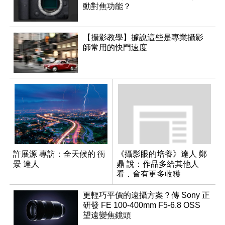
動對焦功能？
【攝影教學】據說這些是專業攝影
師常用的快門速度
許展源 專訪：全天候的 衝
《攝影眼的培養》達人 鄭
景 達人
鼎 說：作品多給其他人
看，會有更多收獲
更輕巧平價的遠攝方案？傳 Sony 正
研發 FE 100-400mm F5-6.8 OSS
望遠變焦鏡頭