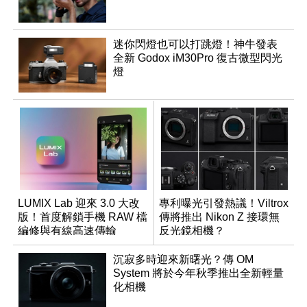
迷你閃燈也可以打跳燈！神牛發表
全新 Godox iM30Pro 復古微型閃光
燈
LUMIX Lab 迎來 3.0 大改
專利曝光引發熱議！Viltrox
版！首度解鎖手機 RAW 檔
傳將推出 Nikon Z 接環無
編修與有線高速傳輸
反光鏡相機？
沉寂多時迎來新曙光？傳 OM
System 將於今年秋季推出全新輕量
化相機