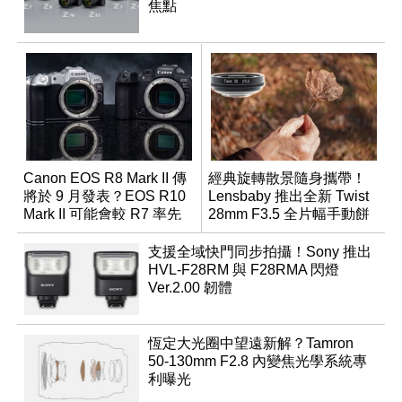
焦點
Canon EOS R8 Mark II 傳
經典旋轉散景隨身攜帶！
將於 9 月發表？EOS R10
Lensbaby 推出全新 Twist
Mark II 可能會較 R7 率先
28mm F3.5 全片幅手動餅
推出
乾鏡
支援全域快門同步拍攝！Sony 推出
HVL-F28RM 與 F28RMA 閃燈
Ver.2.00 韌體
恆定大光圈中望遠新解？Tamron
50-130mm F2.8 內變焦光學系統專
利曝光