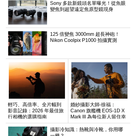
Sony 多款新鏡頭名單曝光！從魚眼
變焦到超望遠定焦原型鏡現身
125 倍變焦 3000mm 超長神砲！
Nikon Coolpix P1000 拍攝實測
輕巧、高倍率、全片幅到
婚紗攝影大師-徐福：
影音記錄：2026 年最佳旅
Canon 旗艦機 EOS-1D X
行相機的選購指南
Mark III 為每位新人留住幸
福的霎那永恆
攝影冷知識：熱靴與冷靴，你用哪
一種？