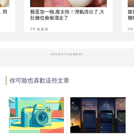
，用
雞蛋加一物,瘦太快！溼氣排出了,大
腹
肚腩也偷偷溜走了
幾
PR 新素簡
PR
ADVERTISEMENT
你可能也喜歡這些文章