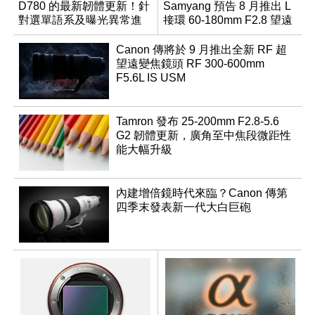
D780 的最新韌體更新！針
Samyang 預告 8 月推出 L
對選單語系及曝光異常進
接環 60-180mm F2.8 望遠
行修復
變焦鏡
Canon 傳將於 9 月推出全新 RF 超
望遠變焦鏡頭 RF 300-600mm
F5.6L IS USM
Tamron 發布 25-200mm F2.8-5.6
G2 韌體更新，廣角至中焦段微距性
能大幅升級
內建增倍鏡時代來臨？Canon 傳第
四季末發表新一代大白巨砲