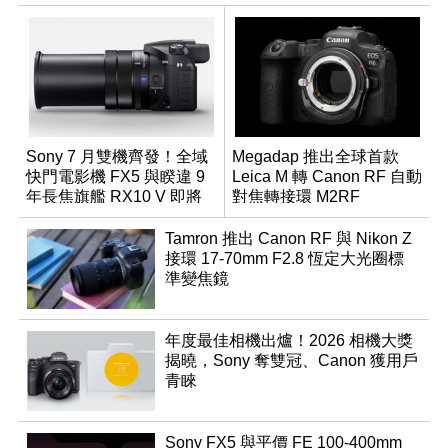
Sony 7 月雙機齊發！全域
Megadap 推出全球首款
快門電影機 FX5 與睽違 9
Leica M 轉 Canon RF 自動
年長焦旗艦 RX10 V 即將
對焦轉接環 M2RF
登場
Tamron 推出 Canon RF 與 Nikon Z
接環 17-70mm F2.8 恆定大光圈標
準變焦鏡
年度最佳相機出爐！2026 相機大獎
揭曉，Sony 奪雙冠、Canon 獲用戶
青睞
Sony FX5 與平價 FE 100-400mm