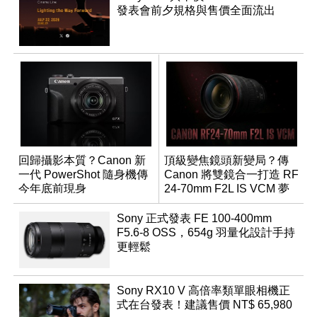
發表會前夕規格與售價全面流出
回歸攝影本質？Canon 新
頂級變焦鏡頭新變局？傳
一代 PowerShot 隨身機傳
Canon 將雙鏡合一打造 RF
今年底前現身
24-70mm F2L IS VCM 夢
幻規格
Sony 正式發表 FE 100-400mm
F5.6-8 OSS，654g 羽量化設計手持
更輕鬆
Sony RX10 V 高倍率類單眼相機正
式在台發表！建議售價 NT$ 65,980