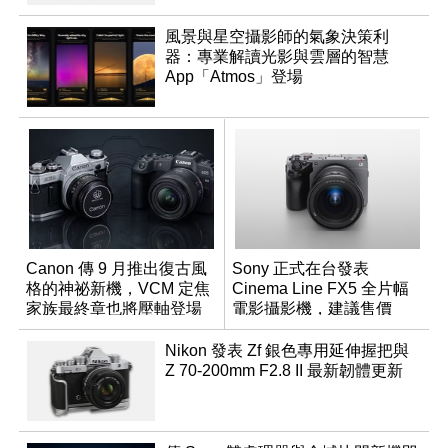
風景與星空攝影師的氣象決策利
器：專業解讀光影與雲層的智慧
App「Atmos」登場
Canon 傳 9 月推出復古風
Sony 正式在台發表
格的神祕新機，VCM 定焦
Cinema Line FX5 全片幅
家族最終章也將壓軸登場
電影攝影機，建議售價
NT$144,980
Nikon 發表 Zf 銀色專用延伸握把與
Z 70-200mm F2.8 II 最新韌體更新