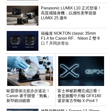
Panasonic LUMIX L10 正式登場！
高質感隨身機，以感性美學迎接
LUMIX 25 週年
福倫達 NOKTON classic 35mm
F1.4 for Canon RF、Nikon Z 雙卡
口 7 月同步登台
歐盟環保法規步步逼近！
富士神祕新機完成註冊！
Canon 著手開發「無氟」
會是旗艦中片幅 GFX180
新型鏡頭鍍膜
還是復古旁軸 X-Pro4？