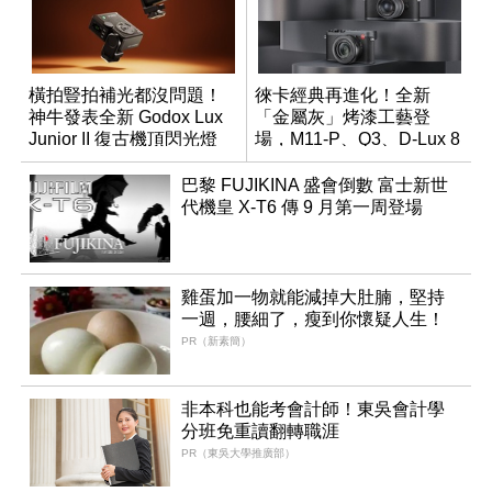
橫拍豎拍補光都沒問題！
徠卡經典再進化！全新
神牛發表全新 Godox Lux
「金屬灰」烤漆工藝登
Junior II 復古機頂閃光燈
場，M11-P、Q3、D-Lux 8
領銜換裝
巴黎 FUJIKINA 盛會倒數 富士新世
代機皇 X-T6 傳 9 月第一周登場
雞蛋加一物就能減掉大肚腩，堅持
一週，腰細了，瘦到你懷疑人生！
PR（新素簡）
非本科也能考會計師！東吳會計學
分班免重讀翻轉職涯
PR（東吳大學推廣部）