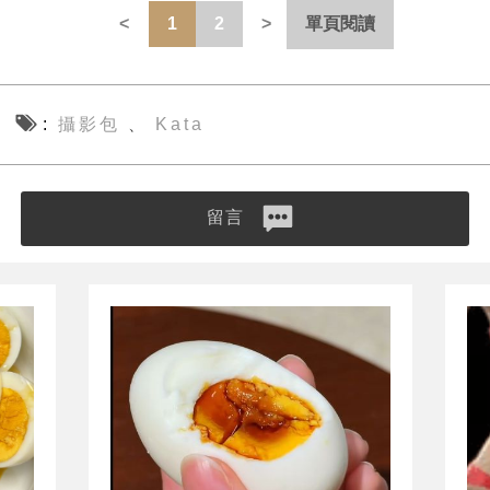
1
2
單頁閱讀
攝影包
Kata
、
留言