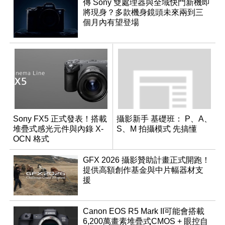
傳 Sony 雙處理器與全域快門新機即
將現身？多款機身鏡頭未來兩到三
個月內有望登場
Sony FX5 正式發表！搭載
攝影新手 基礎班： P、A、
堆疊式感光元件與內錄 X-
S、M 拍攝模式 先搞懂
OCN 格式
GFX 2026 攝影贊助計畫正式開跑！
提供高額創作基金與中片幅器材支
援
Canon EOS R5 Mark II可能會搭載
6,200萬畫素堆疊式CMOS + 眼控自