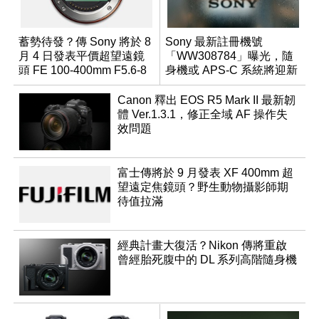
蓄勢待發？傳 Sony 將於 8
Sony 最新註冊機號
月 4 日發表平價超望遠鏡
「WW308784」曝光，隨
頭 FE 100-400mm F5.6-8
身機或 APS-C 系統將迎新
成員？
Canon 釋出 EOS R5 Mark II 最新韌
體 Ver.1.3.1，修正全域 AF 操作失
效問題
富士傳將於 9 月發表 XF 400mm 超
望遠定焦鏡頭？野生動物攝影師期
待值拉滿
經典計畫大復活？Nikon 傳將重啟
曾經胎死腹中的 DL 系列高階隨身機