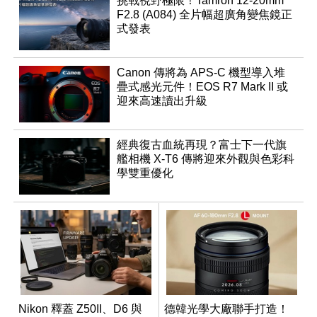
挑戰視野極限！Tamron 12-20mm
F2.8 (A084) 全片幅超廣角變焦鏡正
式發表
Canon 傳將為 APS-C 機型導入堆
疊式感光元件！EOS R7 Mark II 或
迎來高速讀出升級
經典復古血統再現？富士下一代旗
艦相機 X-T6 傳將迎來外觀與色彩科
學雙重優化
Nikon 釋蓋 Z50II、D6 與
德韓光學大廠聯手打造！