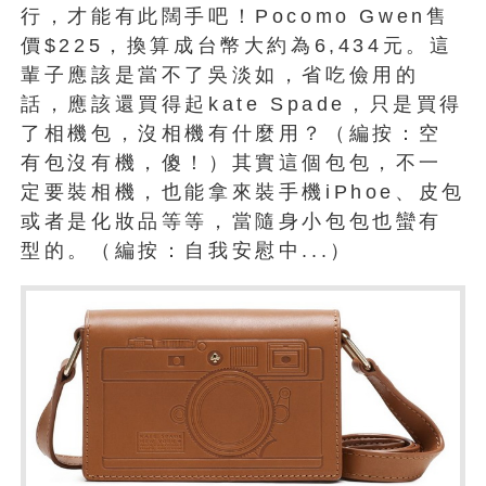
行，才能有此闊手吧！Pocomo Gwen售
價$225，換算成台幣大約為6,434元。這
輩子應該是當不了吳淡如，省吃儉用的
話，應該還買得起kate Spade，只是買得
了相機包，沒相機有什麼用？（編按：空
有包沒有機，傻！）其實這個包包，不一
定要裝相機，也能拿來裝手機iPhoe、皮包
或者是化妝品等等，當隨身小包包也蠻有
型的。（編按：自我安慰中...）