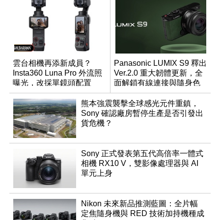
雲台相機再添新成員？
Panasonic LUMIX S9 釋出
Insta360 Luna Pro 外流照
Ver.2.0 重大韌體更新，全
曝光，改採單鏡頭配置
面解鎖有線連接與隨身色
調編輯
熊本強震襲擊全球感光元件重鎮，
Sony 確認廠房暫停生產是否引發出
貨危機？
Sony 正式發表第五代高倍率一體式
相機 RX10 V，雙影像處理器與 AI
單元上身
Nikon 未來新品推測藍圖：全片幅
定焦隨身機與 RED 技術加持機種成