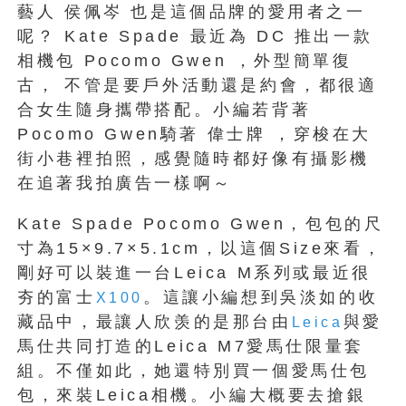
藝人 侯佩岑 也是這個品牌的愛用者之一
呢？ Kate Spade 最近為 DC 推出一款
相機包 Pocomo Gwen ，外型簡單復
古， 不管是要戶外活動還是約會，都很適
合女生隨身攜帶搭配。小編若背著
Pocomo Gwen騎著 偉士牌 ，穿梭在大
街小巷裡拍照，感覺隨時都好像有攝影機
在追著我拍廣告一樣啊～
Kate Spade Pocomo Gwen，包包的尺
寸為15×9.7×5.1cm，以這個Size來看，
剛好可以裝進一台Leica M系列或最近很
夯的富士
。這讓小編想到吳淡如的收
X100
藏品中，最讓人欣羡的是那台由
與愛
Leica
馬仕共同打造的Leica M7愛馬仕限量套
組。不僅如此，她還特別買一個愛馬仕包
包，來裝Leica相機。小編大概要去搶銀