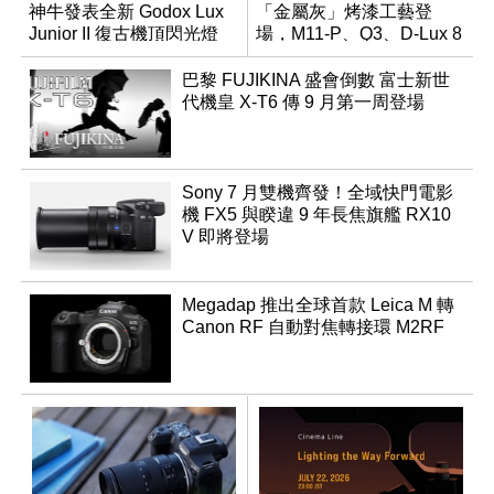
神牛發表全新 Godox Lux
「金屬灰」烤漆工藝登
Junior II 復古機頂閃光燈
場，M11-P、Q3、D-Lux 8
領銜換裝
巴黎 FUJIKINA 盛會倒數 富士新世
代機皇 X-T6 傳 9 月第一周登場
Sony 7 月雙機齊發！全域快門電影
機 FX5 與睽違 9 年長焦旗艦 RX10
V 即將登場
Megadap 推出全球首款 Leica M 轉
Canon RF 自動對焦轉接環 M2RF