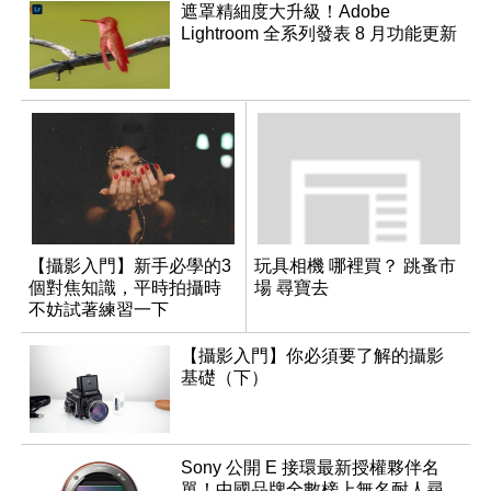
遮罩精細度大升級！Adobe
Lightroom 全系列發表 8 月功能更新
【攝影入門】新手必學的3
玩具相機 哪裡買？ 跳蚤市
個對焦知識，平時拍攝時
場 尋寶去
不妨試著練習一下
【攝影入門】你必須要了解的攝影
基礎（下）
Sony 公開 E 接環最新授權夥伴名
單！中國品牌全數榜上無名耐人尋