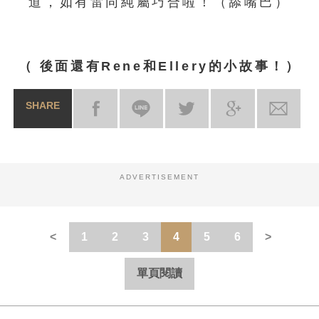
道，如有雷同純屬巧合啦！（舔嘴巴）
（
後面還有Rene和Ellery的小故事！
）
SHARE
ADVERTISEMENT
1
2
3
4
5
6
單頁閱讀