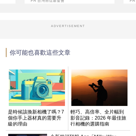
PR 台灣癌症基金會
P
ADVERTISEMENT
你可能也喜歡這些文章
是時候該換新相機了嗎？7
輕巧、高倍率、全片幅到
個你手上器材真的需要升
影音記錄：2026 年最佳旅
級的理由
行相機的選購指南