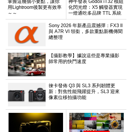
掌握這幾個小要點，讓你
神牛發表 Godox iT32 模組
用Lightroom後製更有效率
化閃光燈：X5 觸發器實現
～～
一燈通吃多品牌 TTL 系統
Sony 2026 年新產品震撼彈：FX3 II
與 A7R VI 領銜，多款重點新機傳聞
總整理
【攝影教學】據說這些是專業攝影
師常用的快門速度
徠卡發佈 Q3 與 SL3 系列韌體更
新：對焦性能飛躍提升，SL3 迎來
像素位移拍攝功能