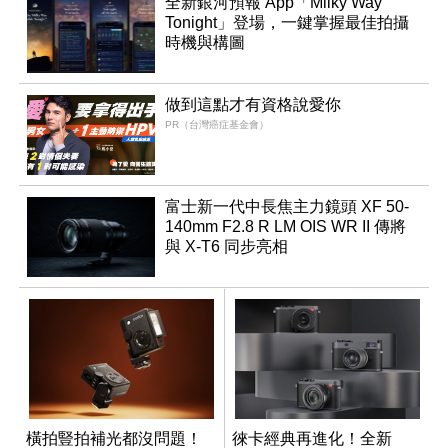
全新銀河預報 App「Milky Way
Tonight」登場，一鍵掌握最佳拍攝
時機與構圖
做到這點才有資格說愛你
PR（台灣癌症基金會）
富士新一代中長焦主力鏡頭 XF 50-
140mm F2.8 R LM OIS WR II 傳將
與 X-T6 同步亮相
橫拍豎拍補光都沒問題！
徠卡經典再進化！全新