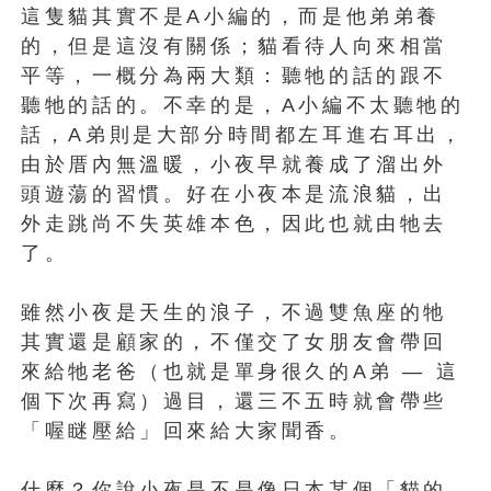
這隻貓其實不是A小編的，而是他弟弟養
的，但是這沒有關係；貓看待人向來相當
平等，一概分為兩大類：聽牠的話的跟不
聽牠的話的。不幸的是，A小編不太聽牠的
話，A弟則是大部分時間都左耳進右耳出，
由於厝內無溫暖，小夜早就養成了溜出外
頭遊蕩的習慣。好在小夜本是流浪貓，出
外走跳尚不失英雄本色，因此也就由牠去
了。
雖然小夜是天生的浪子，不過雙魚座的牠
其實還是顧家的，不僅交了女朋友會帶回
來給牠老爸（也就是單身很久的A弟 — 這
個下次再寫）過目，還三不五時就會帶些
「喔瞇壓給」回來給大家聞香。
什麼？你說小夜是不是像日本某個「貓的