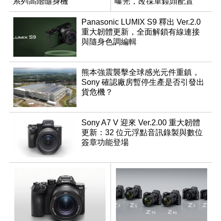
系列高階隨身機
曝光，改採單鏡頭配置
Panasonic LUMIX S9 釋出 Ver.2.0
重大韌體更新，全面解鎖有線連接
與隨身色調編輯
熊本強震襲擊全球感光元件重鎮，
Sony 確認廠房暫停生產是否引發出
貨危機？
Sony A7 V 迎來 Ver.2.00 重大韌體
更新：32 位元浮點音訊錄製與數位
簽章功能登場