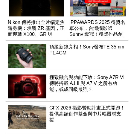
Nikon 傳將推出全片幅定焦
IPPAWARDS 2025 得獎名
隨身機：承襲 ZR 基因，正
單公布，台灣攝影師
面迎戰 X100、GR 與
Sunny 奪冠！獲獎作品創
RX1R 系列
作心法大公開
頂級新鏡亮相！Sony發布FE 35mm
F1.4GM
極致融合與功能下放：Sony A7R VI
傳將搭載 A1 II 與 A7 V 之所有功
能，或成同級最強？
GFX 2026 攝影贊助計畫正式開跑！
提供高額創作基金與中片幅器材支
援