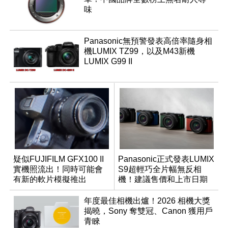
味
Panasonic無預警發表高倍率隨身相
機LUMIX TZ99，以及M43新機
LUMIX G99 II
疑似FUJIFILM GFX100 II
Panasonic正式發表LUMIX
實機照流出！同時可能會
S9超輕巧全片幅無反相
有新的軟片模擬推出
機！建議售價和上市日期
出爐
年度最佳相機出爐！2026 相機大獎
揭曉，Sony 奪雙冠、Canon 獲用戶
青睞