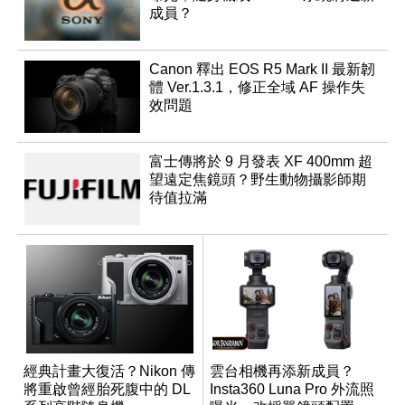
成員？
Canon 釋出 EOS R5 Mark II 最新韌
體 Ver.1.3.1，修正全域 AF 操作失
效問題
富士傳將於 9 月發表 XF 400mm 超
望遠定焦鏡頭？野生動物攝影師期
待值拉滿
經典計畫大復活？Nikon 傳
雲台相機再添新成員？
將重啟曾經胎死腹中的 DL
Insta360 Luna Pro 外流照