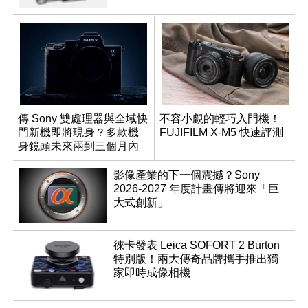
傳 Sony 雙處理器與全域快
不容小覷的輕巧入門機！
門新機即將現身？多款機
FUJIFILM X-M5 快速評測
身鏡頭未來兩到三個月內
有望登場
影像產業的下一個震撼？Sony
2026-2027 年度計畫傳將迎來「巨
大式創新」
徠卡發表 Leica SOFORT 2 Burton
特別版！兩大傳奇品牌攜手推出獨
家即時成像相機