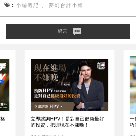
小編週記
夢幻會計小姐
、
留言
資格
立即諮詢HPV！是對自己健康最好
一
的投資，把握現在不嫌晚！
巧