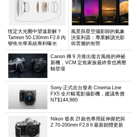
恆定大光圈中望遠新解？
風景與星空攝影師的氣象
Tamron 50-130mm F2.8 內
決策利器：專業解讀光影
變焦光學系統專利曝光
與雲層的智慧
App「Atmos」登場
Canon 傳 9 月推出復古風格的神祕
新機，VCM 定焦家族最終章也將壓
軸登場
Sony 正式在台發表 Cinema Line
FX5 全片幅電影攝影機，建議售價
NT$144,980
Nikon 發表 Zf 銀色專用延伸握把與
Z 70-200mm F2.8 II 最新韌體更新