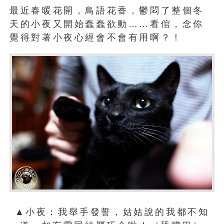
最近春暖花開，鳥語花香，鬱悶了整個冬
天的小夜又開始蠢蠢欲動……看倌，念你
覺得對著小夜心經會不會有用啊？！
▲小夜：我舉手發誓，姑姑說的我都不知