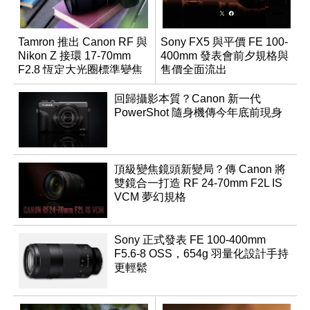
Tamron 推出 Canon RF 與
Sony FX5 與平價 FE 100-
Nikon Z 接環 17-70mm
400mm 發表會前夕規格與
F2.8 恆定大光圈標準變焦
售價全面流出
鏡
回歸攝影本質？Canon 新一代
PowerShot 隨身機傳今年底前現身
頂級變焦鏡頭新變局？傳 Canon 將
雙鏡合一打造 RF 24-70mm F2L IS
VCM 夢幻規格
Sony 正式發表 FE 100-400mm
F5.6-8 OSS，654g 羽量化設計手持
更輕鬆