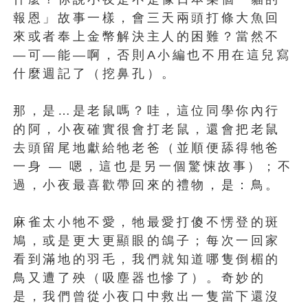
報恩」故事一樣，會三天兩頭打條大魚回
來或者奉上金幣解決主人的困難？當然不
—可—能—啊，否則A小編也不用在這兒寫
什麼週記了（挖鼻孔）。
那，是…是老鼠嗎？哇，這位同學你內行
的阿，小夜確實很會打老鼠，還會把老鼠
去頭留尾地獻給牠老爸（並順便舔得牠爸
一身 — 嗯，這也是另一個驚悚故事）；不
過，小夜最喜歡帶回來的禮物，是：鳥。
麻雀太小牠不愛，牠最愛打傻不愣登的斑
鳩，或是更大更顯眼的鴿子；每次一回家
看到滿地的羽毛，我們就知道哪隻倒楣的
鳥又遭了殃（吸塵器也慘了）。奇妙的
是，我們曾從小夜口中救出一隻當下還沒