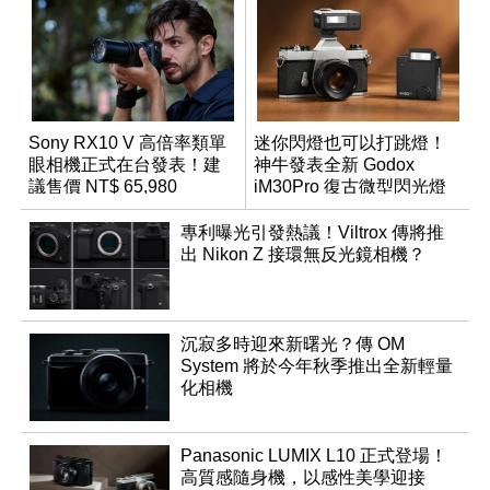
Sony RX10 V 高倍率類單
迷你閃燈也可以打跳燈！
眼相機正式在台發表！建
神牛發表全新 Godox
議售價 NT$ 65,980
iM30Pro 復古微型閃光燈
專利曝光引發熱議！Viltrox 傳將推
出 Nikon Z 接環無反光鏡相機？
沉寂多時迎來新曙光？傳 OM
System 將於今年秋季推出全新輕量
化相機
Panasonic LUMIX L10 正式登場！
高質感隨身機，以感性美學迎接