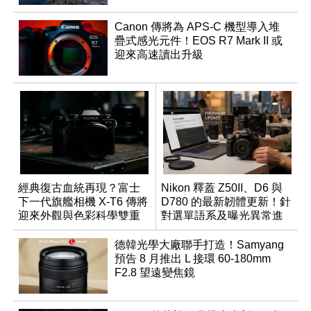
Canon 傳將為 APS-C 機型導入堆
疊式感光元件！EOS R7 Mark II 或
迎來高速讀出升級
經典復古血統再現？富士
Nikon 釋蓋 Z50II、D6 與
下一代旗艦相機 X-T6 傳將
D780 的最新韌體更新！針
迎來外觀與色彩科學雙重
對選單語系及曝光異常進
優化
行修復
德韓光學大廠聯手打造！Samyang
預告 8 月推出 L 接環 60-180mm
F2.8 望遠變焦鏡