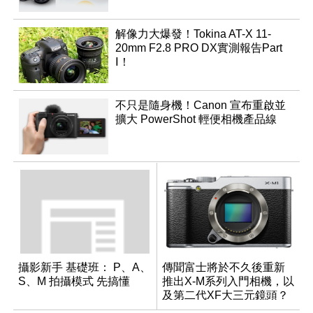
解像力大爆發！Tokina AT-X 11-
20mm F2.8 PRO DX實測報告Part
Ⅰ！
不只是隨身機！Canon 宣布重啟並
擴大 PowerShot 輕便相機產品線
攝影新手 基礎班： P、A、
傳聞富士將於不久後重新
S、M 拍攝模式 先搞懂
推出X-M系列入門相機，以
及第二代XF大三元鏡頭？