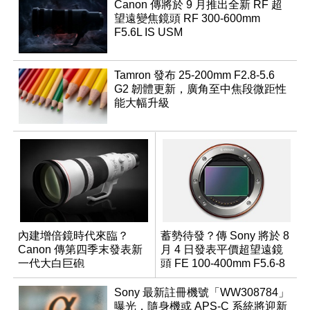
Canon 傳將於 9 月推出全新 RF 超
望遠變焦鏡頭 RF 300-600mm
F5.6L IS USM
Tamron 發布 25-200mm F2.8-5.6
G2 韌體更新，廣角至中焦段微距性
能大幅升級
內建增倍鏡時代來臨？
蓄勢待發？傳 Sony 將於 8
Canon 傳第四季末發表新
月 4 日發表平價超望遠鏡
一代大白巨砲
頭 FE 100-400mm F5.6-8
Sony 最新註冊機號「WW308784」
曝光，隨身機或 APS-C 系統將迎新