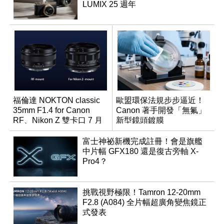
LUMIX 25 週年
福倫達 NOKTON classic
歐盟環保法規步步逼近！
35mm F1.4 for Canon
Canon 著手開發「無氟」
RF、Nikon Z 雙卡口 7 月
新型鏡頭鍍膜
同步登台
富士神祕新機完成註冊！會是旗艦
中片幅 GFX180 還是復古旁軸 X-
Pro4？
挑戰視野極限！Tamron 12-20mm
F2.8 (A084) 全片幅超廣角變焦鏡正
式發表