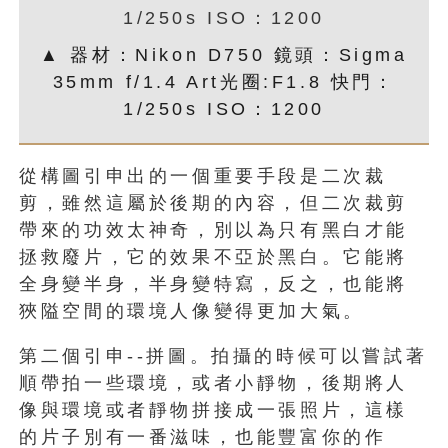
▲ 器材：Nikon D750 鏡頭：Sigma
35mm f/1.4 Art光圈:F1.8 快門：
1/250s ISO：1200
從構圖引申出的一個重要手段是二次裁
剪，雖然這屬於後期的內容，但二次裁剪
帶來的功效太神奇，別以為只有黑白才能
拯救廢片，它的效果不亞於黑白。它能將
全身變半身，半身變特寫，反之，也能將
狹隘空間的環境人像變得更加大氣。
第二個引申--拼圖。拍攝的時候可以嘗試著
順帶拍一些環境，或者小靜物，後期將人
像與環境或者靜物拼接成一張照片，這樣
的片子別有一番滋味，也能豐富你的作