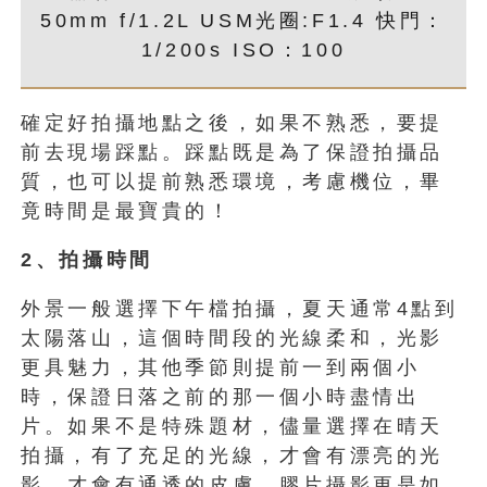
50mm f/1.2L USM光圈:F1.4 快門：
1/200s ISO：100
確定好拍攝地點之後，如果不熟悉，要提
前去現場踩點。踩點既是為了保證拍攝品
質，也可以提前熟悉環境，考慮機位，畢
竟時間是最寶貴的！
2
、拍攝時間
外景一般選擇下午檔拍攝，夏天通常4點到
太陽落山，這個時間段的光線柔和，光影
更具魅力，其他季節則提前一到兩個小
時，保證日落之前的那一個小時盡情出
片。如果不是特殊題材，儘量選擇在晴天
拍攝，有了充足的光線，才會有漂亮的光
影，才會有通透的皮膚，膠片攝影更是如