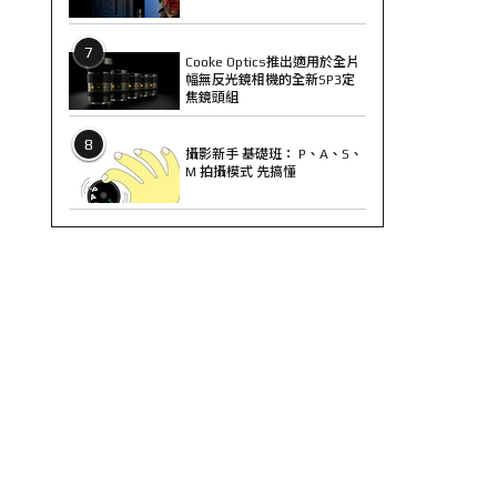
7
Cooke Optics推出適用於全片
幅無反光鏡相機的全新SP3定
焦鏡頭組
8
攝影新手 基礎班： P、A、S、
M 拍攝模式 先搞懂