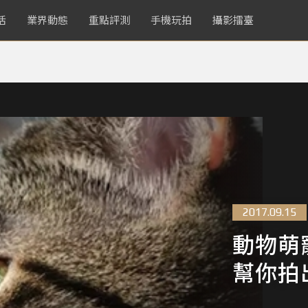
活
業界動態
重點評測
手機玩拍
攝影擂臺
2017.09.15
動物萌
幫你拍