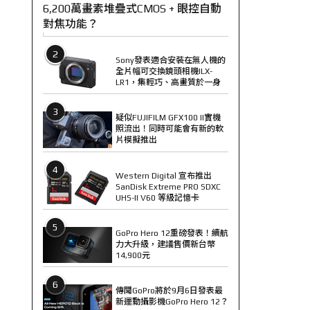
6,200萬畫素堆疊式CMOS + 眼控自動
對焦功能？
2
Sony發表適合安裝在無人機的
全片幅可交換鏡頭相機ILX-
LR1，集輕巧、高畫質於一身
3
疑似FUJIFILM GFX100 II實機
照流出！同時可能會有新的軟
片模擬推出
4
Western Digital 宣布推出
SanDisk Extreme PRO SDXC
UHS-II V60 等級記憶卡
5
GoPro Hero 12重磅發表！續航
力大升級，建議售價新台幣
14,900元
6
傳聞GoPro將於9月6日發表最
新運動攝影機GoPro Hero 12？