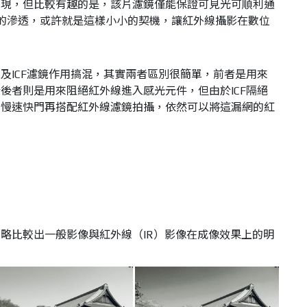
呈現，但比較有趣的是，該片濾鏡僅能保證可見光可順利通
光的滲透，或許就是這樣小小的契機，讓紅外線攝影在數位
及ICF濾鏡作用搞混，其實兩者區別很簡單，前者是用來
後者則是用來阻絕紅外線進入感光元件，但由於ICF隔絕
用慢速快門再搭配紅外線濾鏡拍攝，依然可以將這漏網的紅
略比較出一般影像與紅外線（IR）影像在成像效果上的明