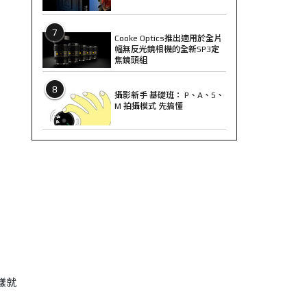
7
Cooke Optics推出適用於全片
幅無反光鏡相機的全新SP3定
焦鏡頭組
8
攝影新手 基礎班： P、A、S、
M 拍攝模式 先搞懂
樣就