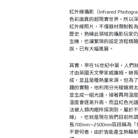
紅外線攝影（Infrared Ph
色彩詭異的超現實世界，所以
紅外線照片，不僅器材限制較
歷史，熟練此領域的攝影玩家
生機，也讓繁瑣的設定流程精
說，已有大幅進展。
其實，早在16世紀中葉，人們
才由英國天文學家威廉姆‧赫
成，並且是種熱量來源，但為
趣的實驗，他利用分光稜鏡將
並生成一組光譜，接著再用溫
溫度會逐漸升高，而且紅色光
法被人類肉眼所探測到，屬於
線」，也就是現在我們目前所謂的
長700nm∼2500nm區段稱
不管何者，由於皆能產生熱輻