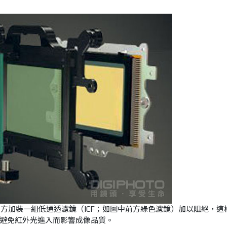
前方加裝一組低通透濾鏡（ICF；如圖中前方綠色濾鏡）加以阻絕，這
避免紅外光進入而影響成像品質。