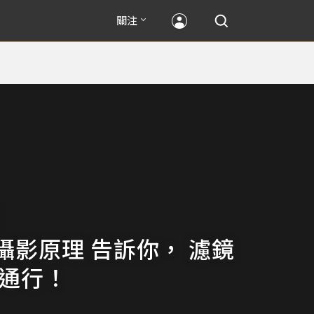
關注
攝影原理 告訴你， 濾鏡
通通行！