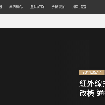
活
業界動態
重點評測
手機玩拍
攝影擂臺
2011.05.17
紅外線
改機 