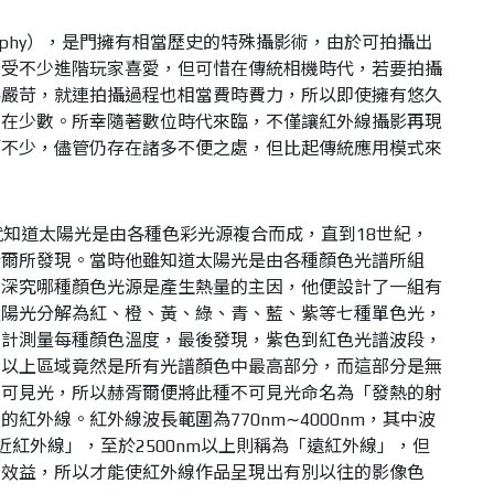
otography），是門擁有相當歷史的特殊攝影術，由於可拍攝出
深受不少進階玩家喜愛，但可惜在傳統相機時代，若要拍攝
為嚴苛，就連拍攝過程也相當費時費力，所以即使擁有悠久
仍在少數。所幸隨著數位時代來臨，不僅讓紅外線攝影再現
簡不少，儘管仍存在諸多不便之處，但比起傳統應用模式來
就知道太陽光是由各種色彩光源複合而成，直到18世紀，
胥爾所發現。當時他雖知道太陽光是由各種顏色光譜所組
了深究哪種顏色光源是產生熱量的主因，他便設計了一組有
太陽光分解為紅、橙、黃、綠、青、藍、紫等七種單色光，
度計測量每種顏色溫度，最後發現，紫色到紅色光譜波段，
譜以上區域竟然是所有光譜顏色中最高部分，而這部分是無
不可見光，所以赫胥爾便將此種不可見光命名為「發熱的射
紅外線。紅外線波長範圍為770nm∼4000nm，其中波
為「近紅外線」，至於2500nm以上則稱為「遠紅外線」，但
射效益，所以才能使紅外線作品呈現出有別以往的影像色