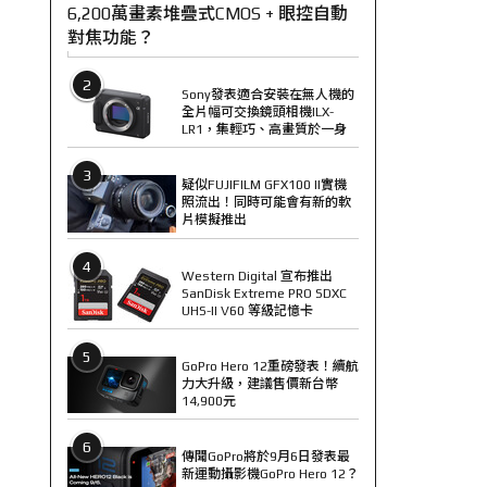
6,200萬畫素堆疊式CMOS + 眼控自動
對焦功能？
2
Sony發表適合安裝在無人機的
全片幅可交換鏡頭相機ILX-
LR1，集輕巧、高畫質於一身
3
疑似FUJIFILM GFX100 II實機
照流出！同時可能會有新的軟
片模擬推出
4
Western Digital 宣布推出
SanDisk Extreme PRO SDXC
UHS-II V60 等級記憶卡
5
GoPro Hero 12重磅發表！續航
力大升級，建議售價新台幣
14,900元
6
傳聞GoPro將於9月6日發表最
新運動攝影機GoPro Hero 12？