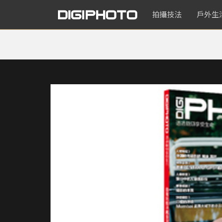
拍攝技法
戶外生