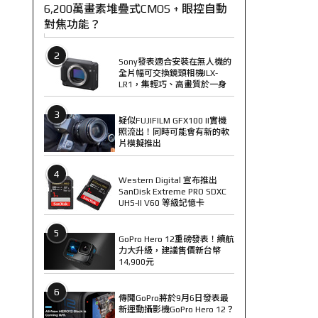
6,200萬畫素堆疊式CMOS + 眼控自動
對焦功能？
2
Sony發表適合安裝在無人機的
全片幅可交換鏡頭相機ILX-
LR1，集輕巧、高畫質於一身
3
疑似FUJIFILM GFX100 II實機
照流出！同時可能會有新的軟
片模擬推出
4
Western Digital 宣布推出
SanDisk Extreme PRO SDXC
UHS-II V60 等級記憶卡
5
GoPro Hero 12重磅發表！續航
力大升級，建議售價新台幣
14,900元
6
傳聞GoPro將於9月6日發表最
新運動攝影機GoPro Hero 12？