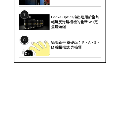
7
Cooke Optics推出適用於全片
幅無反光鏡相機的全新SP3定
焦鏡頭組
8
攝影新手 基礎班： P、A、S、
M 拍攝模式 先搞懂