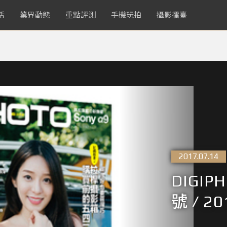
活
業界動態
重點評測
手機玩拍
攝影擂臺
2017.07.14
DIGIP
號 / 2