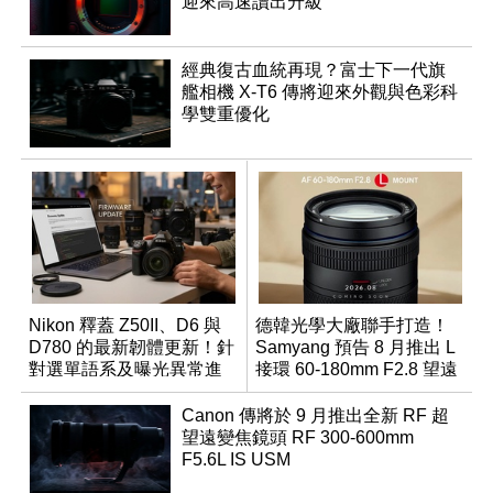
迎來高速讀出升級
經典復古血統再現？富士下一代旗
艦相機 X-T6 傳將迎來外觀與色彩科
學雙重優化
Nikon 釋蓋 Z50II、D6 與
德韓光學大廠聯手打造！
D780 的最新韌體更新！針
Samyang 預告 8 月推出 L
對選單語系及曝光異常進
接環 60-180mm F2.8 望遠
行修復
變焦鏡
Canon 傳將於 9 月推出全新 RF 超
望遠變焦鏡頭 RF 300-600mm
F5.6L IS USM