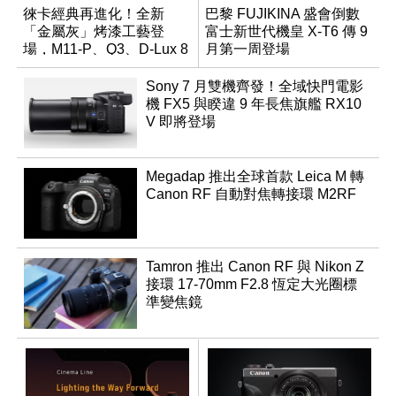
徠卡經典再進化！全新
巴黎 FUJIKINA 盛會倒數
「金屬灰」烤漆工藝登
富士新世代機皇 X-T6 傳 9
場，M11-P、Q3、D-Lux 8
月第一周登場
領銜換裝
Sony 7 月雙機齊發！全域快門電影
機 FX5 與睽違 9 年長焦旗艦 RX10
V 即將登場
Megadap 推出全球首款 Leica M 轉
Canon RF 自動對焦轉接環 M2RF
Tamron 推出 Canon RF 與 Nikon Z
接環 17-70mm F2.8 恆定大光圈標
準變焦鏡