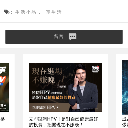
生活小品
享生活
、
留言
資格
立即諮詢HPV！是對自己健康最好
成
的投資，把握現在不嫌晚！
張