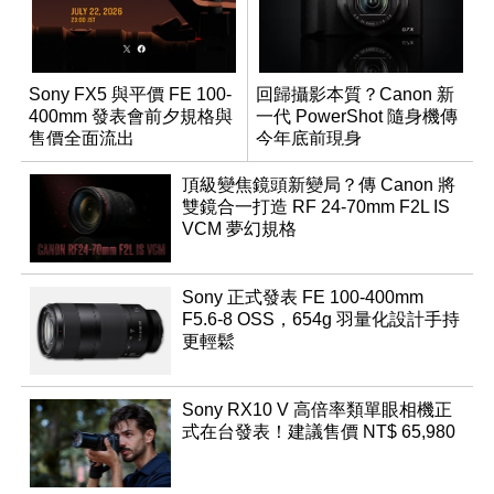
Sony FX5 與平價 FE 100-
回歸攝影本質？Canon 新
400mm 發表會前夕規格與
一代 PowerShot 隨身機傳
售價全面流出
今年底前現身
頂級變焦鏡頭新變局？傳 Canon 將
雙鏡合一打造 RF 24-70mm F2L IS
VCM 夢幻規格
Sony 正式發表 FE 100-400mm
F5.6-8 OSS，654g 羽量化設計手持
更輕鬆
Sony RX10 V 高倍率類單眼相機正
式在台發表！建議售價 NT$ 65,980