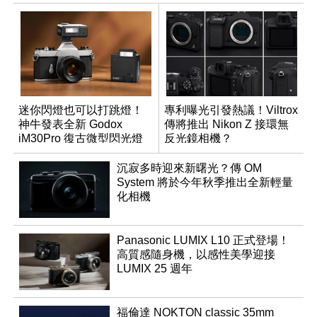
迷你閃燈也可以打跳燈！
專利曝光引發熱議！Viltrox
神牛發表全新 Godox
傳將推出 Nikon Z 接環無
iM30Pro 復古微型閃光燈
反光鏡相機？
沉寂多時迎來新曙光？傳 OM
System 將於今年秋季推出全新輕量
化相機
Panasonic LUMIX L10 正式登場！
高質感隨身機，以感性美學迎接
LUMIX 25 週年
福倫達 NOKTON classic 35mm