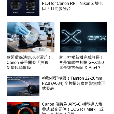
F1.4 for Canon RF、Nikon Z 雙卡
口 7 月同步登台
歐盟環保法規步步逼近！
富士神祕新機完成註冊！
Canon 著手開發「無氟」
會是旗艦中片幅 GFX180
新型鏡頭鍍膜
還是復古旁軸 X-Pro4？
挑戰視野極限！Tamron 12-20mm
F2.8 (A084) 全片幅超廣角變焦鏡正
式發表
Canon 傳將為 APS-C 機型導入堆
疊式感光元件！EOS R7 Mark II 或