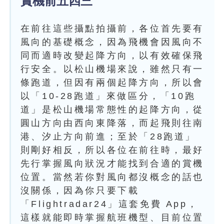
賞機前五四三
在前往這些攝點拍攝前，各位首先要有
風向的基礎概念，因為飛機會因風向不
同而適時改變起降方向，以有效確保飛
行安全。以松山機場來說，雖然只有一
條跑道，但因有兩個起降方向，所以會
以「10-28跑道」來做區分，「10跑
道」是松山機場常態性的起降方向，從
圓山方向由西向東降落，而起飛則往南
港、汐止方向前進；至於「28跑道」
則剛好相反，所以各位在前往時，最好
先行掌握風向狀況才能找到合適的賞機
位置。當然若你對風向都沒概念的話也
沒關係，因為你只要下載
「Flightradar24」這套免費 App，
這樣就能即時掌握航班機型、目前位置