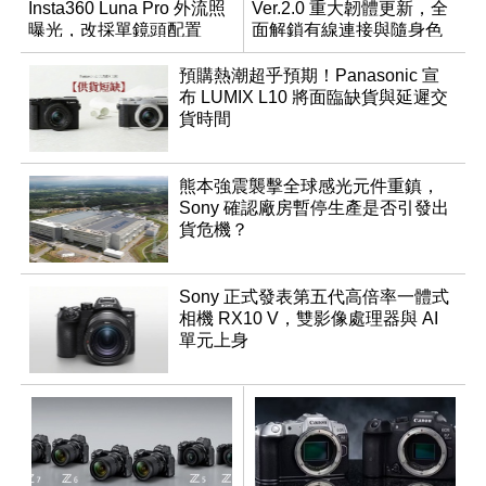
Insta360 Luna Pro 外流照
Ver.2.0 重大韌體更新，全
曝光，改採單鏡頭配置
面解鎖有線連接與隨身色
調編輯
預購熱潮超乎預期！Panasonic 宣
布 LUMIX L10 將面臨缺貨與延遲交
貨時間
熊本強震襲擊全球感光元件重鎮，
Sony 確認廠房暫停生產是否引發出
貨危機？
Sony 正式發表第五代高倍率一體式
相機 RX10 V，雙影像處理器與 AI
單元上身