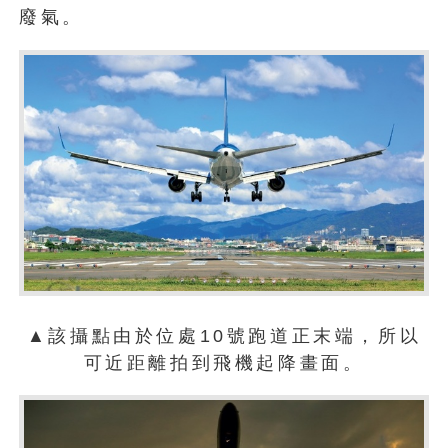
廢氣。
▲該攝點由於位處10號跑道正末端，所以
可近距離拍到飛機起降畫面。