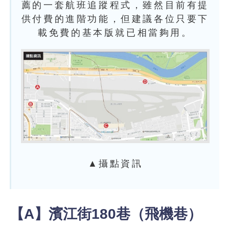
薦的一套航班追蹤程式，雖然目前有提
供付費的進階功能，但建議各位只要下
載免費的基本版就已相當夠用。
▲攝點資訊
【A】濱江街180巷（飛機巷）