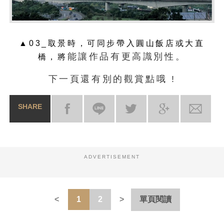
▲03_取景時，可同步帶入圓山飯店或大直
能讓作品有更高識別性。
橋，將
下一頁還有別的觀賞點哦 !
SHARE
ADVERTISEMENT
1
2
單頁閱讀