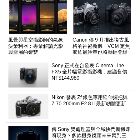
風景與星空攝影師的氣象
Canon 傳 9 月推出復古風
決策利器：專業解讀光影
格的神祕新機，VCM 定焦
與雲層的智慧
家族最終章也將壓軸登場
App「Atmos」登場
Sony 正式在台發表 Cinema Line
FX5 全片幅電影攝影機，建議售價
NT$144,980
Nikon 發表 Zf 銀色專用延伸握把與
Z 70-200mm F2.8 II 最新韌體更新
傳 Sony 雙處理器與全域快門新機即
將現身？多款機身鏡頭未來兩到三