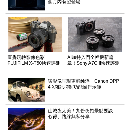
個月內有望登場
直覺玩轉影像色彩！
AI加持入門全幅機新篇
FUJIFILM X-T50快速評測
章！Sony A7C II快速評測
讓影像呈現更顯純淨，Canon DPP
4.X雜訊抑制功能操作示範
山城夜太美！九份夜拍景點要訣、
心得、路線無私分享