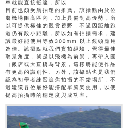
車就能直接抵達，所以
目前也頗受航拍迷的推薦。該攝點由於位
處機場限高區內，加上具備制高優勢，所
以可提供極佳的觀賞視野，不過因距離跑
道仍有段小距離，所以如有拍攝需求，建
議最好能使用等效300mm 以上鏡頭應用
為佳。該攝點就我們實拍經驗，覺得最佳
取景角度，就是以飛機為前景，再帶入圓
山飯店或大直橋為背景，這樣將能使作品
有更高的識別性。另外，該攝點也是我們
認為初學者練習追焦拍攝的不錯場所，不
過建議各位最好能搭配單腳架使用，以便
提高拍攝時的穩定度與成功率。