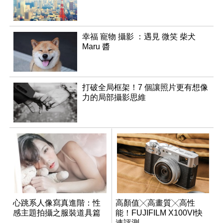
幸福 寵物 攝影 ：遇見 微笑 柴犬
Maru 醬
打破全局框架！7 個讓照片更有想像
力的局部攝影思維
心跳系人像寫真進階：性
高顏值╳高畫質╳高性
感主題拍攝之服裝道具篇
能！FUJIFILM X100VI快
速評測