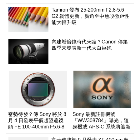
Tamron 發布 25-200mm F2.8-5.6
G2 韌體更新，廣角至中焦段微距性
能大幅升級
內建增倍鏡時代來臨？Canon 傳第
四季末發表新一代大白巨砲
蓄勢待發？傳 Sony 將於 8
Sony 最新註冊機號
月 4 日發表平價超望遠鏡
「WW308784」曝光，隨
頭 FE 100-400mm F5.6-8
身機或 APS-C 系統將迎新
成員？
富士傳將於 9 月發表 XF 400mm 超