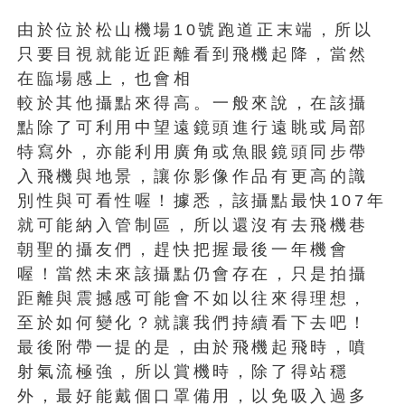
由於位於松山機場10號跑道正末端，所以
只要目視就能近距離看到飛機起降，當然
在臨場感上，也會相
較於其他攝點來得高。一般來說，在該攝
點除了可利用中望遠鏡頭進行遠眺或局部
特寫外，亦能利用廣角或魚眼鏡頭同步帶
入飛機與地景，讓你影像作品有更高的識
別性與可看性喔！據悉，該攝點最快107年
就可能納入管制區，所以還沒有去飛機巷
朝聖的攝友們，趕快把握最後一年機會
喔！當然未來該攝點仍會存在，只是拍攝
距離與震撼感可能會不如以往來得理想，
至於如何變化？就讓我們持續看下去吧！
最後附帶一提的是，由於飛機起飛時，噴
射氣流極強，所以賞機時，除了得站穩
外，最好能戴個口罩備用，以免吸入過多