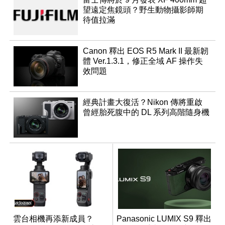
望遠定焦鏡頭？野生動物攝影師期
待值拉滿
Canon 釋出 EOS R5 Mark II 最新韌
體 Ver.1.3.1，修正全域 AF 操作失
效問題
經典計畫大復活？Nikon 傳將重啟
曾經胎死腹中的 DL 系列高階隨身機
雲台相機再添新成員？
Panasonic LUMIX S9 釋出