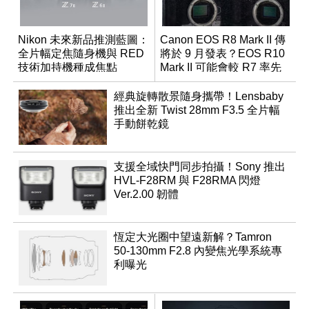
Nikon 未來新品推測藍圖：
Canon EOS R8 Mark II 傳
全片幅定焦隨身機與 RED
將於 9 月發表？EOS R10
技術加持機種成焦點
Mark II 可能會較 R7 率先
推出
經典旋轉散景隨身攜帶！Lensbaby
推出全新 Twist 28mm F3.5 全片幅
手動餅乾鏡
支援全域快門同步拍攝！Sony 推出
HVL-F28RM 與 F28RMA 閃燈
Ver.2.00 韌體
恆定大光圈中望遠新解？Tamron
50-130mm F2.8 內變焦光學系統專
利曝光