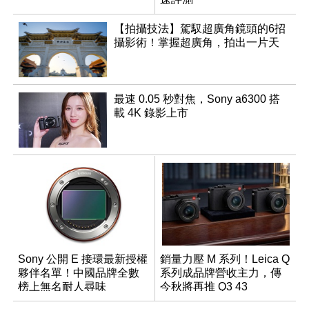
【拍攝技法】駕馭超廣角鏡頭的6招
攝影術！掌握超廣角，拍出一片天
最速 0.05 秒對焦，Sony a6300 搭
載 4K 錄影上市
Sony 公開 E 接環最新授權
銷量力壓 M 系列！Leica Q
夥伴名單！中國品牌全數
系列成品牌營收主力，傳
榜上無名耐人尋味
今秋將再推 Q3 43
Monochrom