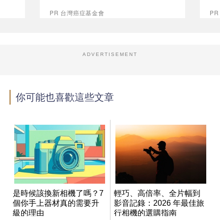
PR 台灣癌症基金會
P
ADVERTISEMENT
你可能也喜歡這些文章
是時候該換新相機了嗎？7
輕巧、高倍率、全片幅到
個你手上器材真的需要升
影音記錄：2026 年最佳旅
級的理由
行相機的選購指南