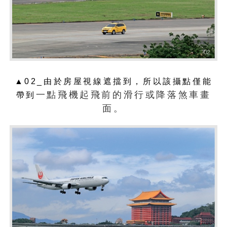
▲02_由於房屋視線遮擋到，所以該攝點僅能
一點飛機起飛前的滑行或降落煞車畫
帶到
面。