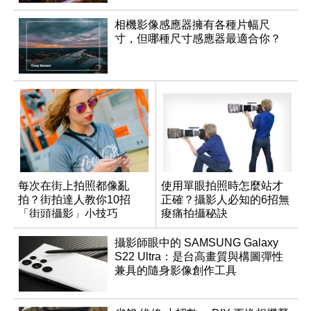
相機影像感應器擁有各種片幅尺
寸，但哪種尺寸感應器最適合你？
每次在街上拍照都像亂
使用單眼拍照時怎麼站才
拍？街拍達人教你10招
正確？攝影人必知的6招無
「街頭攝影」小技巧
痠痛拍攝秘訣
攝影師眼中的 SAMSUNG Galaxy
S22 Ultra：是台高畫質與構圖彈性
兼具的隨身影像創作工具