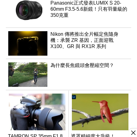
Panasonic正式發表LUMIX S 20-
60mm F3.5-5.6新鏡！只有羽量級的
350克重
Nikon 傳將推出全片幅定焦隨身
機：承襲 ZR 基因，正面迎戰
X100、GR 與 RX1R 系列
為什麼長焦鏡頭會壓縮空間？
TAMRON SP 35mm F1.8
遮罩精細度大升級！