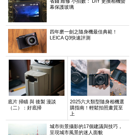
省錢 維修 小招數： DIY 更換相機螢
幕保護玻璃
四年磨一劍之隨身機最佳典範！
LEICA Q3快速評測
底片 掃瞄 與 後製 漫談
2025六大類型隨身相機選
（二）：好底掃
購指南！輕鬆拍照畫質至
上
城市街景攝影的17個建議與技巧，
呈現城市風景的迷人面貌