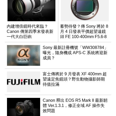
內建增倍鏡時代來臨？
蓄勢待發？傳 Sony 將於 8
Canon 傳第四季末發表新
月 4 日發表平價超望遠鏡
一代大白巨砲
頭 FE 100-400mm F5.6-8
Sony 最新註冊機號「WW308784」
曝光，隨身機或 APS-C 系統將迎新
成員？
富士傳將於 9 月發表 XF 400mm 超
望遠定焦鏡頭？野生動物攝影師期
待值拉滿
Canon 釋出 EOS R5 Mark II 最新韌
體 Ver.1.3.1，修正全域 AF 操作失
效問題