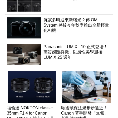
沉寂多時迎來新曙光？傳 OM
System 將於今年秋季推出全新輕量
化相機
Panasonic LUMIX L10 正式登場！
高質感隨身機，以感性美學迎接
LUMIX 25 週年
福倫達 NOKTON classic
歐盟環保法規步步逼近！
35mm F1.4 for Canon
Canon 著手開發「無氟」