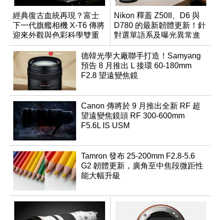
經典復古血統再現？富士
Nikon 釋蓋 Z50II、D6 與
下一代旗艦相機 X-T6 傳將
D780 的最新韌體更新！針
迎來外觀與色彩科學雙重
對選單語系及曝光異常進
優化
行修復
德韓光學大廠聯手打造！Samyang
預告 8 月推出 L 接環 60-180mm
F2.8 望遠變焦鏡
Canon 傳將於 9 月推出全新 RF 超
望遠變焦鏡頭 RF 300-600mm
F5.6L IS USM
Tamron 發布 25-200mm F2.8-5.6
G2 韌體更新，廣角至中焦段微距性
能大幅升級