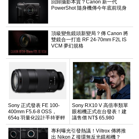
回歸攝影本質？Canon 新一代
PowerShot 隨身機傳今年底前現身
頂級變焦鏡頭新變局？傳 Canon 將
雙鏡合一打造 RF 24-70mm F2L IS
VCM 夢幻規格
Sony 正式發表 FE 100-
Sony RX10 V 高倍率類單
400mm F5.6-8 OSS，
眼相機正式在台發表！建
654g 羽量化設計手持更輕
議售價 NT$ 65,980
鬆
專利曝光引發熱議！Viltrox 傳將推
出 Nikon Z 接環無反光鏡相機？