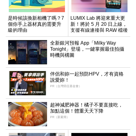
是時候該換新相機了嗎？7
LUMIX Lab 將迎來重大更
個你手上器材真的需要升
新！將於 5 月 20 日上線，
級的理由
支援有線連接與 RAW 檔後
製
全新銀河預報 App「Milky Way
Tonight」登場，一鍵掌握最佳拍攝
時機與構圖
伴侶和妳一起預防HPV，才有資格
說愛妳！
PR（台灣癌症基金會）
超神減肥神器！橘子不要直接吃，
加點這個！體重天天下降
PR（新素簡）