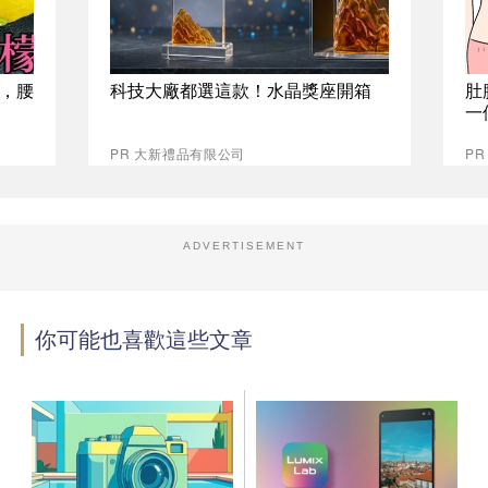
，腰
科技大廠都選這款！水晶獎座開箱
肚
一
PR 大新禮品有限公司
PR
ADVERTISEMENT
你可能也喜歡這些文章