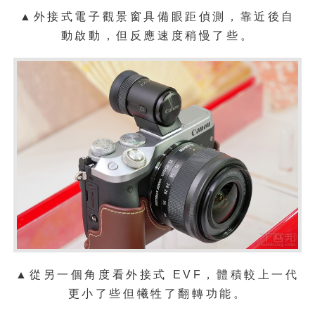
▲外接式電子觀景窗具備眼距偵測，靠近後自
動啟動，但反應速度稍慢了些。
▲從另一個角度看外接式 EVF，體積較上一代
更小了些但犧牲了翻轉功能。