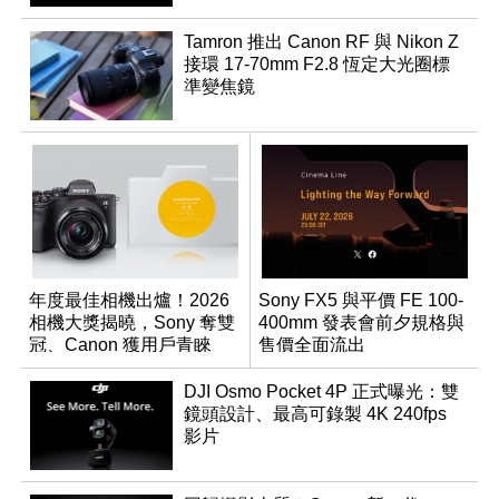
Tamron 推出 Canon RF 與 Nikon Z
接環 17-70mm F2.8 恆定大光圈標
準變焦鏡
年度最佳相機出爐！2026
Sony FX5 與平價 FE 100-
相機大獎揭曉，Sony 奪雙
400mm 發表會前夕規格與
冠、Canon 獲用戶青睞
售價全面流出
DJI Osmo Pocket 4P 正式曝光：雙
鏡頭設計、最高可錄製 4K 240fps
影片