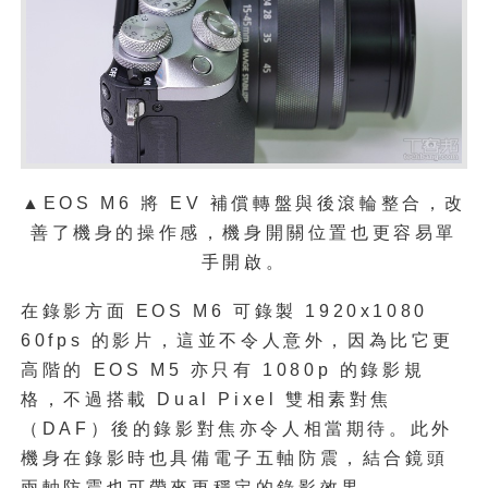
▲EOS M6 將 EV 補償轉盤與後滾輪整合，
改
善了機身的操作感，機身開關位置也更容易單
手開啟。
在錄影方面 EOS M6 可錄製 1920x1080
60fps 的影片，這並不令人意外，因為比它更
高階的 EOS M5 亦只有 1080p 的錄影規
格，不過搭載 Dual Pixel 雙相素對焦
（DAF）後的錄影對焦亦令人相當期待。此外
機身在錄影時也具備電子五軸防震，結合鏡頭
兩軸防震也可帶來更穩定的錄影效果。