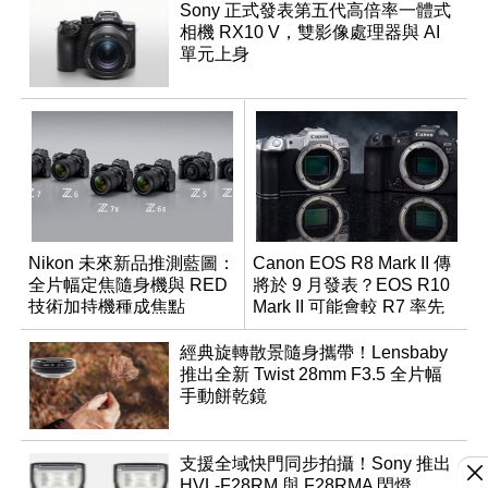
Sony 正式發表第五代高倍率一體式
相機 RX10 V，雙影像處理器與 AI
單元上身
Nikon 未來新品推測藍圖：
Canon EOS R8 Mark II 傳
全片幅定焦隨身機與 RED
將於 9 月發表？EOS R10
技術加持機種成焦點
Mark II 可能會較 R7 率先
推出
經典旋轉散景隨身攜帶！Lensbaby
推出全新 Twist 28mm F3.5 全片幅
手動餅乾鏡
支援全域快門同步拍攝！Sony 推出
HVL-F28RM 與 F28RMA 閃燈