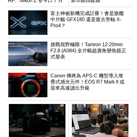
RF、Nikon Z 雙卡口 7 月
新型鏡頭鍍膜
同步登台
富士神祕新機完成註冊！會是旗艦
中片幅 GFX180 還是復古旁軸 X-
Pro4？
挑戰視野極限！Tamron 12-20mm
F2.8 (A084) 全片幅超廣角變焦鏡正
式發表
Canon 傳將為 APS-C 機型導入堆
疊式感光元件！EOS R7 Mark II 或
迎來高速讀出升級