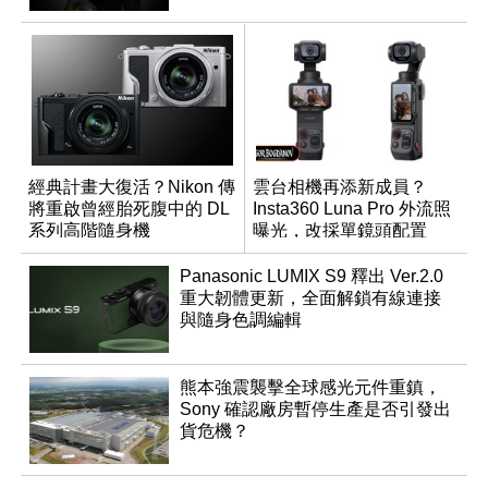
經典計畫大復活？Nikon 傳
雲台相機再添新成員？
將重啟曾經胎死腹中的 DL
Insta360 Luna Pro 外流照
系列高階隨身機
曝光，改採單鏡頭配置
Panasonic LUMIX S9 釋出 Ver.2.0
重大韌體更新，全面解鎖有線連接
與隨身色調編輯
熊本強震襲擊全球感光元件重鎮，
Sony 確認廠房暫停生產是否引發出
貨危機？