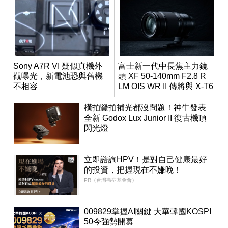
Sony A7R VI 疑似真機外
富士新一代中長焦主力鏡
觀曝光，新電池恐與舊機
頭 XF 50-140mm F2.8 R
不相容
LM OIS WR II 傳將與 X-T6
同步亮相
橫拍豎拍補光都沒問題！神牛發表
全新 Godox Lux Junior II 復古機頂
閃光燈
立即諮詢HPV！是對自己健康最好
的投資，把握現在不嫌晚！
PR（台灣癌症基金會）
009829掌握AI關鍵 大華韓國KOSPI
50今強勢開募