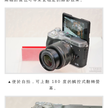
▲便於自拍，可上翻 180 度的觸控式翻轉螢
幕。