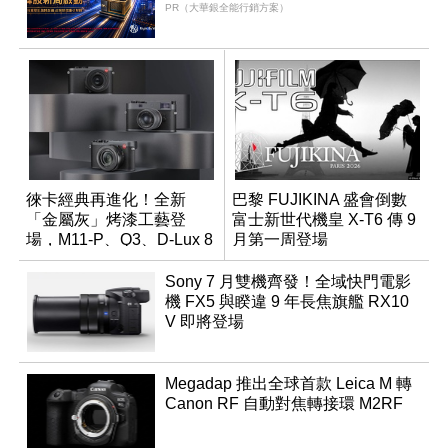
PR（大華銀全能行銷方案）
徠卡經典再進化！全新
巴黎 FUJIKINA 盛會倒數
「金屬灰」烤漆工藝登
富士新世代機皇 X-T6 傳 9
場，M11-P、Q3、D-Lux 8
月第一周登場
領銜換裝
Sony 7 月雙機齊發！全域快門電影
機 FX5 與睽違 9 年長焦旗艦 RX10
V 即將登場
Megadap 推出全球首款 Leica M 轉
Canon RF 自動對焦轉接環 M2RF