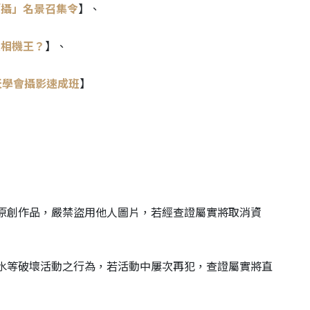
「攝」名景召集令
】、
是相機王？
】、
天學會攝影速成班
】
原創作品，嚴禁盜用他人圖片，若經查證屬實將取消資
水等破壞活動之行為，若活動中屢次再犯，查證屬實將直