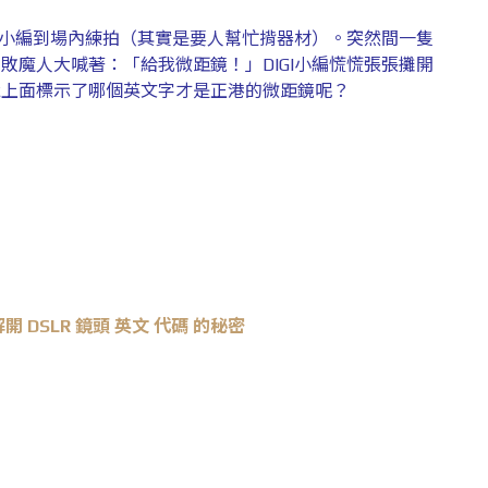
GI小編到場內練拍（其實是要人幫忙揹器材）。突然間一隻
敗魔人大喊著：「給我微距鏡！」DIGI小編慌慌張張攤開
竟上面標示了哪個英文字才是正港的微距鏡呢？
 DSLR 鏡頭 英文 代碼 的秘密