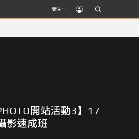
關注
IPHOTO開站活動3】17
攝影速成班