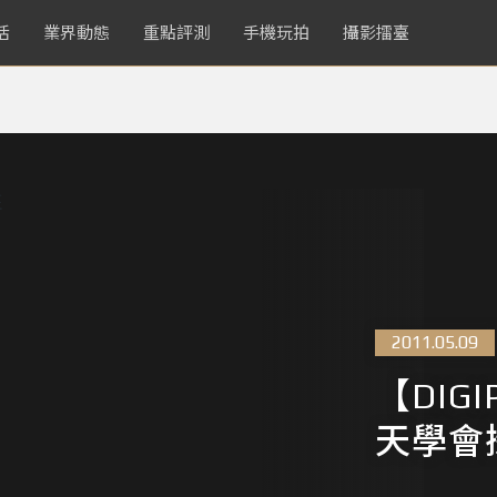
活
業界動態
重點評測
手機玩拍
攝影擂臺
2011.05.09
【DIG
天學會