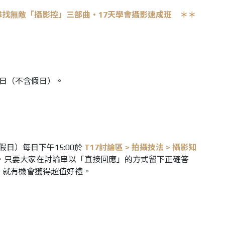
OTO‧尋找無敵「攝影控」三部曲‧17天學會攝影速成班 ＊＊
月31日（不含假日）。
不含假日）每日下午15:00於
T17討論區 > 拍攝技法 > 攝影知
，只要大家在討論串以「直接回應」的方式留下正確答
，就有機會獲得超值好禮。
）