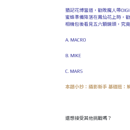
猶記花博當道，勸敗魔人帶DI
蜜蜂準備降落在鳳仙花上時，勸
相機包後看見五六顆鏡頭，究
A. MACRO
B. MIKE
C. MARS
本題小抄：攝影新手 基礎班：解開
還想接受其他挑戰嗎？