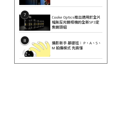
7
Cooke Optics推出適用於全片
幅無反光鏡相機的全新SP3定
焦鏡頭組
8
攝影新手 基礎班： P、A、S、
M 拍攝模式 先搞懂