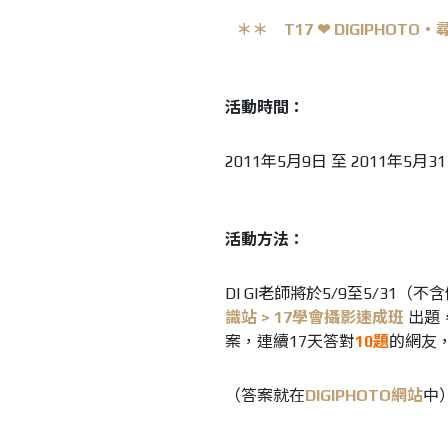
＊＊ T17 ❤ DIGIPH
活動時間：
2011年5月9日 至 2011年5
活動方法：
DI GI老師將於5/9至5/31（
識站 > 17學會攝影速成班
出題
案，連續17天答對
10題
的網友
（答案就在
DIGIPHOTO網站
中