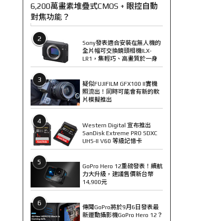
6,200萬畫素堆疊式CMOS + 眼控自動
對焦功能？
2
Sony發表適合安裝在無人機的
全片幅可交換鏡頭相機ILX-
LR1，集輕巧、高畫質於一身
3
疑似FUJIFILM GFX100 II實機
照流出！同時可能會有新的軟
片模擬推出
4
Western Digital 宣布推出
SanDisk Extreme PRO SDXC
UHS-II V60 等級記憶卡
5
GoPro Hero 12重磅發表！續航
力大升級，建議售價新台幣
14,900元
6
傳聞GoPro將於9月6日發表最
新運動攝影機GoPro Hero 12？