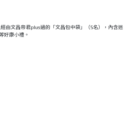
並且經由文昌帝君plus過的「文昌包中袋」（5名），內含迷
品等好康小禮。