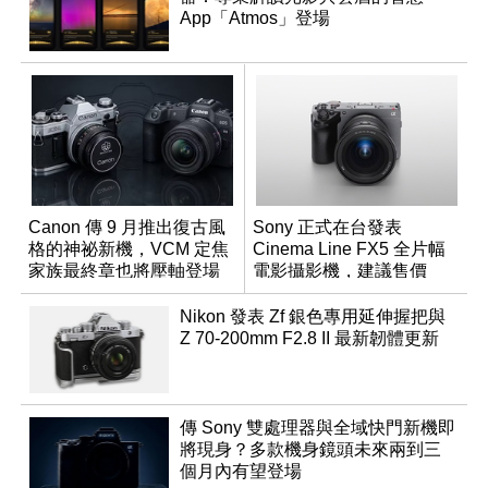
App「Atmos」登場
Canon 傳 9 月推出復古風
Sony 正式在台發表
格的神祕新機，VCM 定焦
Cinema Line FX5 全片幅
家族最終章也將壓軸登場
電影攝影機，建議售價
NT$144,980
Nikon 發表 Zf 銀色專用延伸握把與
Z 70-200mm F2.8 II 最新韌體更新
傳 Sony 雙處理器與全域快門新機即
將現身？多款機身鏡頭未來兩到三
個月內有望登場