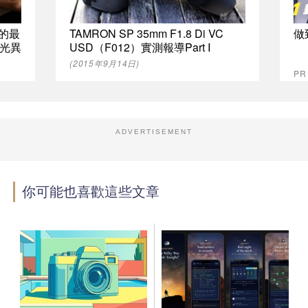
0 的最
TAMRON SP 35mm F1.8 Di VC
做
光異
USD（F012）實測報導Part Ⅰ
(2015年9月14日)
P
ADVERTISEMENT
你可能也喜歡這些文章