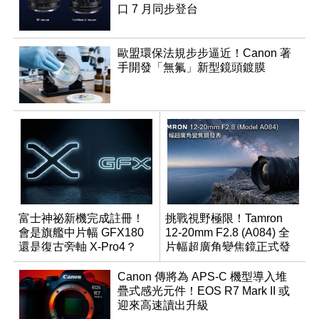
口 7 月同步登台
歐盟環保法規步步逼近！Canon 著
手開發「無氟」新型鏡頭鍍膜
富士神祕新機完成註冊！
挑戰視野極限！Tamron
會是旗艦中片幅 GFX180
12-20mm F2.8 (A084) 全
還是復古旁軸 X-Pro4？
片幅超廣角變焦鏡正式發
表
Canon 傳將為 APS-C 機型導入堆
疊式感光元件！EOS R7 Mark II 或
迎來高速讀出升級