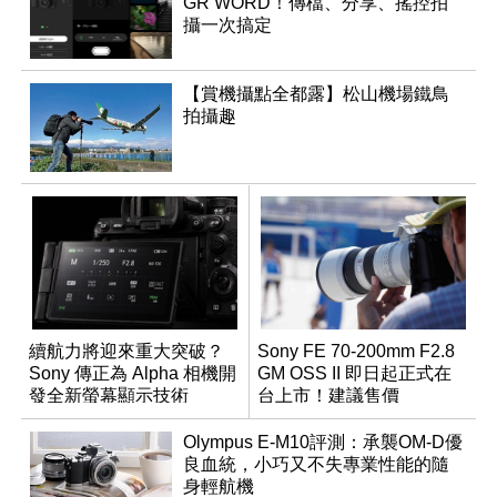
GR WORD！傳檔、分享、搖控拍
攝一次搞定
【賞機攝點全都露】松山機場鐵鳥
拍攝趣
續航力將迎來重大突破？
Sony FE 70-200mm F2.8
Sony 傳正為 Alpha 相機開
GM OSS II 即日起正式在
發全新螢幕顯示技術
台上市！建議售價
NT$76,980
Olympus E-M10評測：承襲OM-D優
良血統，小巧又不失專業性能的隨
身輕航機