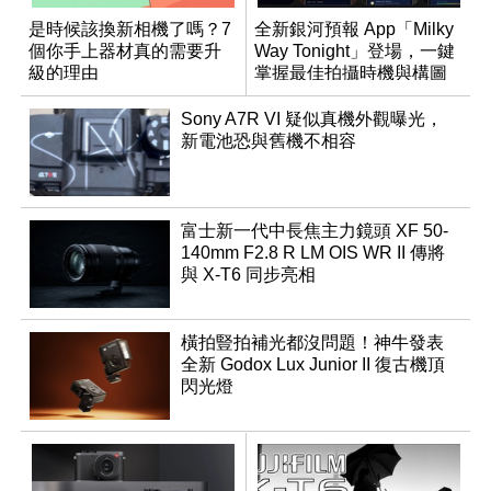
是時候該換新相機了嗎？7
全新銀河預報 App「Milky
個你手上器材真的需要升
Way Tonight」登場，一鍵
級的理由
掌握最佳拍攝時機與構圖
Sony A7R VI 疑似真機外觀曝光，
新電池恐與舊機不相容
富士新一代中長焦主力鏡頭 XF 50-
140mm F2.8 R LM OIS WR II 傳將
與 X-T6 同步亮相
橫拍豎拍補光都沒問題！神牛發表
全新 Godox Lux Junior II 復古機頂
閃光燈