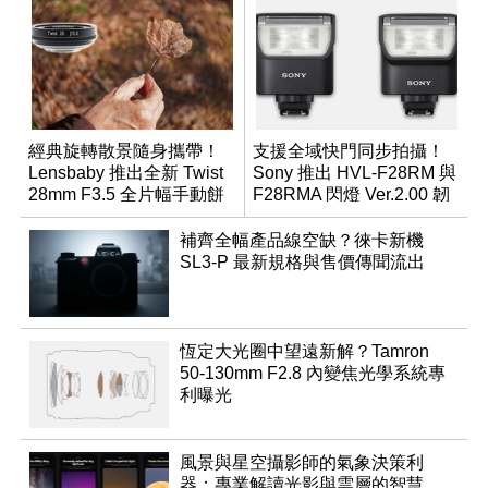
經典旋轉散景隨身攜帶！
支援全域快門同步拍攝！
Lensbaby 推出全新 Twist
Sony 推出 HVL-F28RM 與
28mm F3.5 全片幅手動餅
F28RMA 閃燈 Ver.2.00 韌
乾鏡
體
補齊全幅產品線空缺？徠卡新機
SL3-P 最新規格與售價傳聞流出
恆定大光圈中望遠新解？Tamron
50-130mm F2.8 內變焦光學系統專
利曝光
風景與星空攝影師的氣象決策利
器：專業解讀光影與雲層的智慧