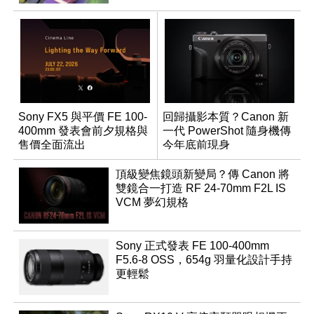
Sony FX5 與平價 FE 100-
回歸攝影本質？Canon 新
400mm 發表會前夕規格與
一代 PowerShot 隨身機傳
售價全面流出
今年底前現身
頂級變焦鏡頭新變局？傳 Canon 將
雙鏡合一打造 RF 24-70mm F2L IS
VCM 夢幻規格
Sony 正式發表 FE 100-400mm
F5.6-8 OSS，654g 羽量化設計手持
更輕鬆