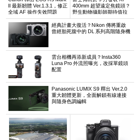
II 最新韌體 Ver.1.3.1，修正
400mm 超望遠定焦鏡頭？
全域 AF 操作失效問題
野生動物攝影師期待值拉
滿
經典計畫大復活？Nikon 傳將重啟
曾經胎死腹中的 DL 系列高階隨身機
雲台相機再添新成員？Insta360
Luna Pro 外流照曝光，改採單鏡頭
配置
Panasonic LUMIX S9 釋出 Ver.2.0
重大韌體更新，全面解鎖有線連接
與隨身色調編輯