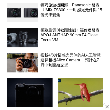
輕巧旅遊機回歸！Panasonic 發表
LUMIX ZS300：一吋感光元件與 15
倍光學變焦
極致畫質與微距性能！福倫達發表
APO-LANTHAR 90mm F4 Close
Focus VM
搭載4/3片幅感光元件的AI人工智慧
運算相機Alice Camera ，預計在7
月中旬開始交貨！