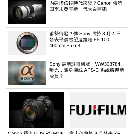
內建增倍鏡時代來臨？Canon 傳第
四季末發表新一代大白巨砲
蓄勢待發？傳 Sony 將於 8 月 4 日
發表平價超望遠鏡頭 FE 100-
400mm F5.6-8
Sony 最新註冊機號「WW308784」
曝光，隨身機或 APS-C 系統將迎新
成員？
Canon 釋出 EOS R5 Mark
富士傳將於 9 月發表 XF