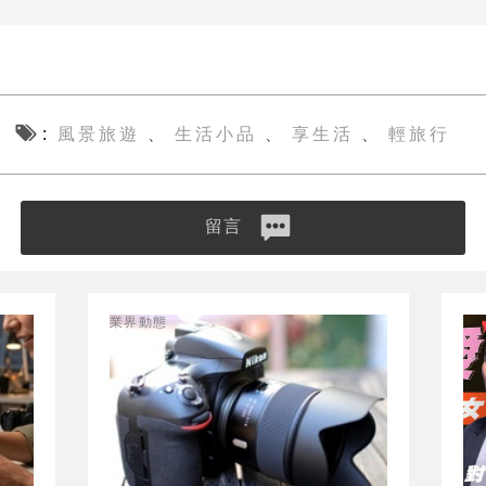
風景旅遊
生活小品
享生活
輕旅行
、
、
、
留言
業界動態