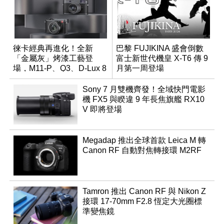
徠卡經典再進化！全新
巴黎 FUJIKINA 盛會倒數
「金屬灰」烤漆工藝登
富士新世代機皇 X-T6 傳 9
場，M11-P、Q3、D-Lux 8
月第一周登場
領銜換裝
Sony 7 月雙機齊發！全域快門電影
機 FX5 與睽違 9 年長焦旗艦 RX10
V 即將登場
Megadap 推出全球首款 Leica M 轉
Canon RF 自動對焦轉接環 M2RF
Tamron 推出 Canon RF 與 Nikon Z
接環 17-70mm F2.8 恆定大光圈標
準變焦鏡