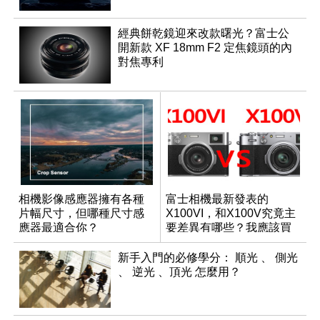
經典餅乾鏡迎來改款曙光？富士公
開新款 XF 18mm F2 定焦鏡頭的內
對焦專利
相機影像感應器擁有各種
富士相機最新發表的
片幅尺寸，但哪種尺寸感
X100VI，和X100V究竟主
應器最適合你？
要差異有哪些？我應該買
哪一台？
新手入門的必修學分： 順光 、 側光
、 逆光 、頂光 怎麼用？