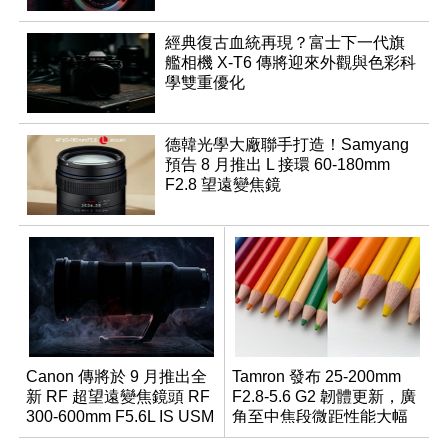
經典復古血統再現？富士下一代旗
艦相機 X-T6 傳將迎來外觀與色彩科
學雙重優化
德韓光學大廠聯手打造！Samyang
預告 8 月推出 L 接環 60-180mm
F2.8 望遠變焦鏡
Canon 傳將於 9 月推出全
Tamron 發布 25-200mm
新 RF 超望遠變焦鏡頭 RF
F2.8-5.6 G2 韌體更新，廣
300-600mm F5.6L IS USM
角至中焦段微距性能大幅
升級