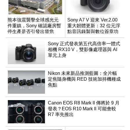
熊本強震襲擊全球感光元
Sony A7 V 迎來 Ver.2.00
件重鎮，Sony 確認廠房暫
重大韌體更新：32 位元浮
停生產是否引發出貨危
點音訊錄製與數位簽章功
機？
能登場
Sony 正式發表第五代高倍率一體式
相機 RX10 V，雙影像處理器與 AI
單元上身
Nikon 未來新品推測藍圖：全片幅
定焦隨身機與 RED 技術加持機種成
焦點
Canon EOS R8 Mark II 傳將於 9 月
發表？EOS R10 Mark II 可能會較
R7 率先推出