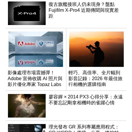
復古旗艦接班人仍未現身？盤點
Fujifilm X-Pro4 近期傳聞與現實差
距
影像處理市場震撼彈！
輕巧、高倍率、全片幅到
Adobe 宣佈收購 AI 照片與
影音記錄：2026 年最佳旅
影片優化專家 Topaz Labs
行相機的選購指南
廖容嬋 × 2014 PX3 心得分享：永遠
不要忘記剛拿相機時的雀躍心情
理光發布 GR 系列專屬應用程式：