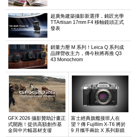
超廣角建築攝影新選擇，銘匠光學
TTArtisan 17mm F4 移軸鏡頭正式
發表
銷量力壓 M 系列！Leica Q 系列成
品牌營收主力，傳今秋將再推 Q3
43 Monochrom
GFX 2026 攝影贊助計畫正
富士經典旗艦接班人在
式開跑！提供高額創作基
望？傳 Fujifilm X-T6 將於
金與中片幅器材支援
9 月攜手兩款 X 系列新鏡
頭登場