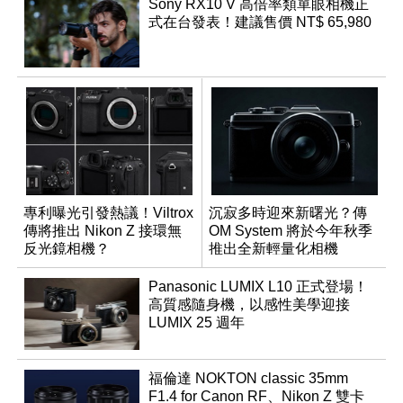
Sony RX10 V 高倍率類單眼相機正
式在台發表！建議售價 NT$ 65,980
專利曝光引發熱議！Viltrox
沉寂多時迎來新曙光？傳
傳將推出 Nikon Z 接環無
OM System 將於今年秋季
反光鏡相機？
推出全新輕量化相機
Panasonic LUMIX L10 正式登場！
高質感隨身機，以感性美學迎接
LUMIX 25 週年
福倫達 NOKTON classic 35mm
F1.4 for Canon RF、Nikon Z 雙卡