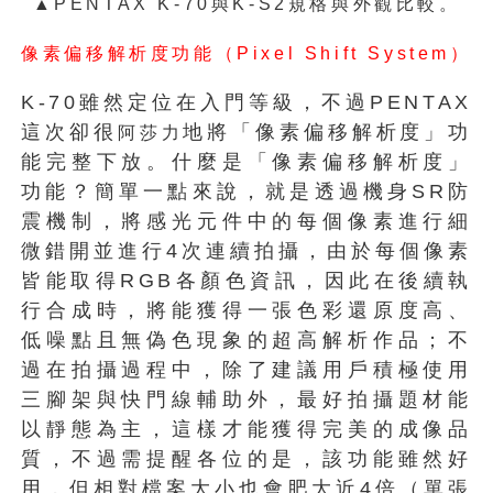
▲PENTAX K-70與K-S2規格與外觀比較。
像素偏移解析度功能（Pixel Shift System）
K-70雖然定位在入門等級，不過PENTAX
這次卻很
地將「像素偏移解析度」功
阿莎力
能完整下放。什麼是「像素偏移解析度」
功能？簡單一點來說，就是透過機身SR防
震機制，將感光元件中的每個像素進行細
微錯開並進行4次連續拍攝，由於每個像素
皆能取得RGB各顏色資訊，因此在後續執
行合成時，將能獲得一張色彩還原度高、
低噪點且無偽色現象的超高解析作品；不
過在拍攝過程中，除了建議用戶積極使用
三腳架與快門線輔助外，最好拍攝題材能
以靜態為主，這樣才能獲得完美的成像品
質，不過需提醒各位的是，該功能雖然好
用，但相對檔案大小也會肥大近4倍（單張