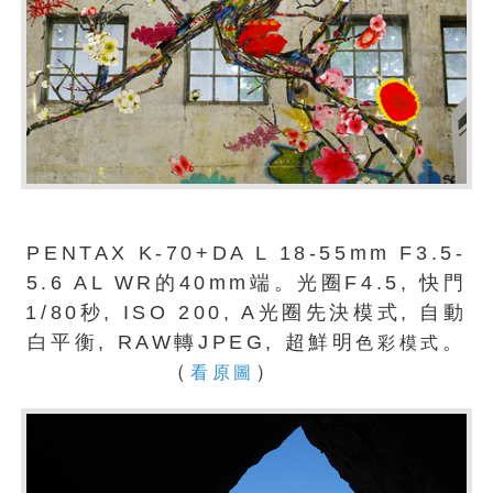
PENTAX K-70+DA L 18-55mm F3.5-
5.6 AL WR的40mm端。光圈F4.5, 快門
1/80秒, ISO 200, A光圈先決模式, 自動
白平衡, RAW轉JPEG, 超鮮明
。
色彩模式
（
）
看原圖