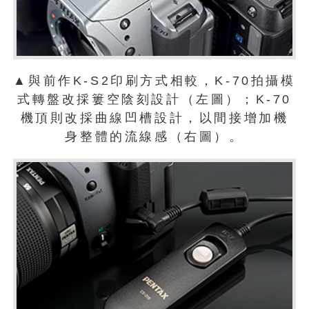
▲與前作K-S2印刷方式相較，K-70拍攝模
式轉盤改採簍空陰刻設計（左圖）；K-70
機頂則改採曲線凹槽設計，以間接增加機
身整體的流線感（右圖）。