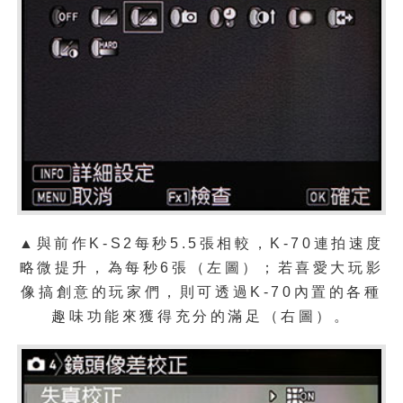
▲與前作K-S2每秒5.5張相較，K-70連拍速度
略微提升，為每秒6張（左圖）；若喜愛大玩影
像搞創意的玩家們，則可透過K-70內置的各種
趣味功能來獲得充分的滿足（右圖）。