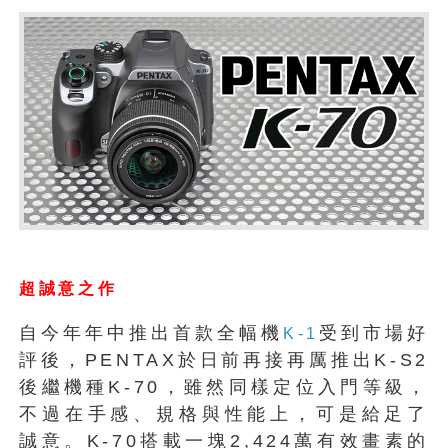
超誠意之作
自今年年中推出首款全幅機
受到市場好
K-1
評後，PENTAX於日前再接再厲推出K-S2
後繼機種K-70，雖然同樣定位入門等級，
不過在手感、規格與性能上，可是給足了
誠意。K-70搭載一塊2,424萬有效畫素的