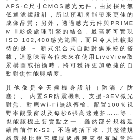
APS-C尺寸CMOS感光元件，由於採用無
低通濾鏡設計，所以預期將能帶來更佳的
成像品質；另外，透過感光元件與PRIME
M Ⅱ影像處理引擎的結合，最高將可實現
ISO 102,400感光範圍，而且令人比較期
待的是 － 新式混合式自動對焦系統的搭
載，這意味著各位未來在使用LiveView取
景構圖或拍攝時，將可獲得更加敏捷的自
動對焦性能與精度。
其他像是全天候機身設計（防滴 ∕ 防
塵）、 內置SR防震機制、支援-3EV微光
對焦、對應Wi-Fi無線傳輸、配置100％視
野率觀景窗以及每秒6張高速連拍……等，
也能該機主要賣點之一，雖然部分規格延
續自前作K-S2，不過總括下來，其整體規
格還是比較它牌同級機種來得有誠意許