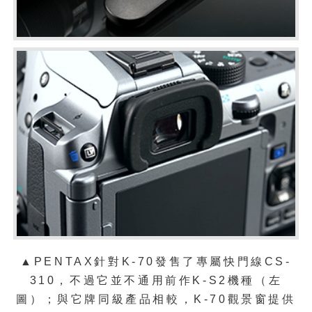
▲PENTAX針對K-70發售了專屬快門線
CS-
310，不過它並不通用前作K-S2機種（左
圖）；與它牌同級產品相較，K-70觀景窗提供