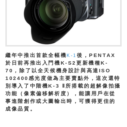
繼年中推出首款全幅機
後，PENTAX
K-1
於日前再推出入門機K-S2更新機種K-
70，除了以全天候機身設計與高達ISO
102400感光度做為主要賣點外，這次還特
別導入了中階機K-3 Ⅱ所搭載的超解像拍攝
功能（像素偏移解析度），能讓用戶在
從
事進階創作或大圖輸出時，可獲得更佳的
成像品質。
1