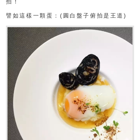
拍！
譬如這樣一顆蛋：(圓白盤子俯拍是王道)