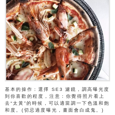
基本的操作：選擇 SE3 濾鏡，調高曝光度
到你喜歡的程度，注意：你覺得照片看上
去“太黃”的時候，可以適當調一下色溫和飽
和度。(切忌過度曝光，畫面會白成鬼。)