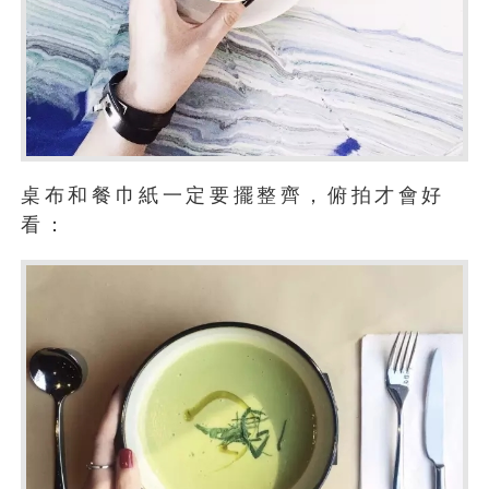
桌布和餐巾紙一定要擺整齊，俯拍才會好
看：