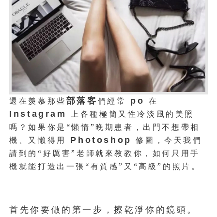
還在羡慕那些
們經常
在
部落客
po
上各種極簡又性冷淡風的美照
Instagram
嗎？如果你是“懶惰”晚期患者，出門不想帶相
機、又懶得用
修圖，今天我們
Photoshop
請到的“好厲害”老師就來教教你，如何只用手
機就能打造出一張“有質感”又“高級”的照片。
首先你要做的第一步，擦乾淨你的鏡頭。