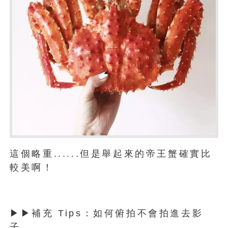
這個略重......但是舉起來的帝王蟹確實比
較美啊！
▶▶補充 Tips：如何俯拍不會拍進去影
子。