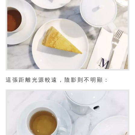
這張距離光源較遠，陰影則不明顯：