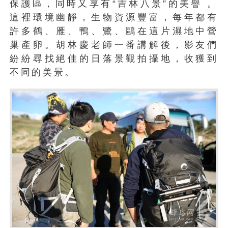
保護區，同時又享有“吉林八景”的美譽 。
這裡環境幽靜，生物資源豐富，每年都有
許多鶴、雁、鴨、鷺、鷗在這片濕地中營
巢產卵。胡林慶老師一番講解後，影友們
紛紛尋找絕佳的日落景觀拍攝地，收獲到
不同的美景。