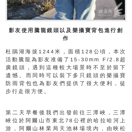
影友使用騰龍鏡頭以及樂攝寶背包進行創
作
杜鵑湖海拔1244米，面積128公頃，本次
活動騰龍為影友准備了15-30mm F/2.8超
廣鏡頭，遇到這種較大場景時不至於留下
遺憾。而同時可以裝下多只鏡頭的樂攝寶
防雨背包也為影友們提供了很大便利，徒
步行走很方便。
第二天早餐後我們出發前往三潭峽，三潭
峽位於阿爾山市東北78公裡的哈拉哈河上
游，阿爾山林業局天池林場境內，由映松