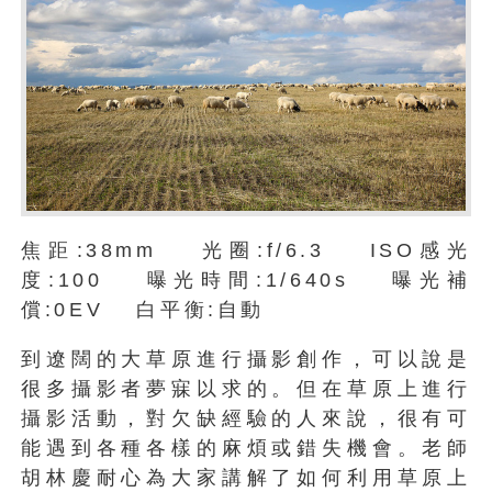
焦距:38mm 光圈:f/6.3 ISO感光
度:100 曝光時間:1/640s 曝光補
償:0EV 白平衡:自動
到遼闊的大草原進行攝影創作，可以說是
很多攝影者夢寐以求的。但在草原上進行
攝影活動，對欠缺經驗的人來說，很有可
能遇到各種各樣的麻煩或錯失機會。老師
胡林慶耐心為大家講解了如何利用草原上