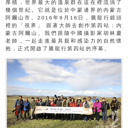
厚積，世界最大的溫泉群在這在裡流淌了
幾個世紀。它就是位於中蒙邊界的內蒙古
阿爾山市。2016年9月16日，騰龍行鏡頭
裡的「視界」 跟著大師去創作第四站：內
蒙古阿爾山。我們跟隨中國攝影家胡林慶
老師，一起走進最具親和感染力的自然懷
抱，正式開啟了騰龍行第四站的序幕。