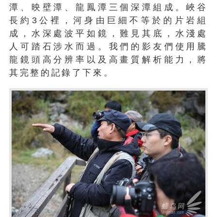
潭、映壁潭、龍鳳潭三個深潭組成。峽谷
長約3公裡，河身由巨細不等於的片岩組
成，水深處波平如鏡，難見其底，水淺處
人可踏石涉水而過。我們的影友們使用騰
龍鏡頭高分辨率以及高畫質解析能力，將
其完整的記錄了下來。