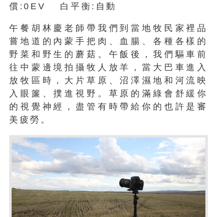
償:0EV 白平衡:自動
午餐胡林慶老師帶我們到當地牧民家裡品
嘗地道的內蒙手把肉、血腸、各種各樣的
野菜和野生的蘑菇。午飯後，我們驅車前
往中蒙邊境拍攝牧人放羊，當大巴車進入
放牧區時，大片草原、沼澤濕地和河流映
入眼簾、撲進視野。草原的滿綠會舒緩你
的視覺神經，盡管有時帶給你的也許是審
美疲勞。