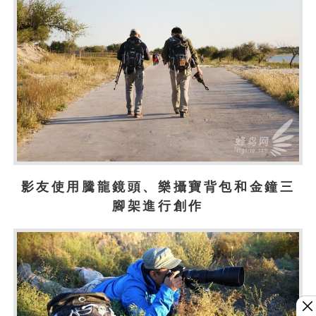
影友使用騰龍鏡頭、樂攝寶背包和金鐘三
腳架進行創作