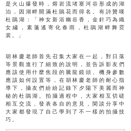
是火山爆發時，熔岩流堵塞河谷形成的湖
泊，因湖畔開滿杜鵑花而得名。有詩贊嘆
杜鵑湖：「神女新浴幽谷香，金針巧為織
女繡，素箋遙寄化春雨，杜鵑湖畔舞霓
裳。」
胡林慶老師首先召集大家在一起，對日落
等景觀進行了細致的說明，並告訴影友們
應該使用什麼焦段的騰龍鏡頭、機身參數
應該如何設置等，在胡林慶老師的耐心指
導下，攝友們紛紛記錄下夕陽下美麗而神
秘的杜鵑湖。拍攝過程中，大家相互切磋
相互交流，發表各自的意見，閑談分享中
大家都發現了自己學到了不一樣的拍攝技
巧。