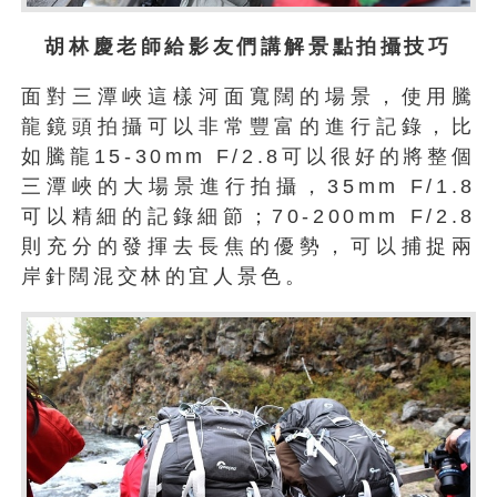
胡林慶老師給影友們講解景點拍攝技巧
面對三潭峽這樣河面寬闊的場景，使用騰
龍鏡頭拍攝可以非常豐富的進行記錄，比
如騰龍15-30mm F/2.8可以很好的將整個
三潭峽的大場景進行拍攝，35mm F/1.8
可以精細的記錄細節；70-200mm F/2.8
則充分的發揮去長焦的優勢，可以捕捉兩
岸針闊混交林的宜人景色。