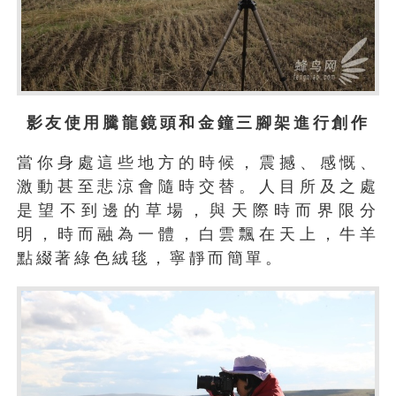
影友使用騰龍鏡頭和金鐘三腳架進行創作
當你身處這些地方的時候，震撼、感慨、
激動甚至悲涼會隨時交替。人目所及之處
是望不到邊的草場，與天際時而界限分
明，時而融為一體，白雲飄在天上，牛羊
點綴著綠色絨毯，寧靜而簡單。