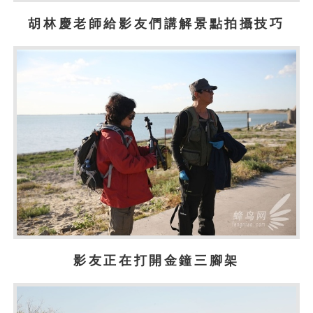
胡林慶老師給影友們講解景點拍攝技巧
影友正在打開金鐘三腳架