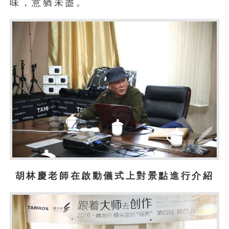
味，意猶未盡。
胡林慶老師在啟動儀式上對景點進行介紹