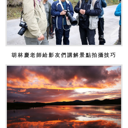
胡林慶老師給影友們講解景點拍攝技巧