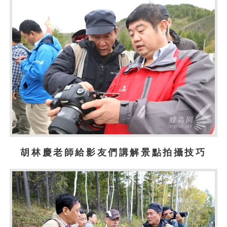
胡林慶老師給影友們講解景點拍攝技巧