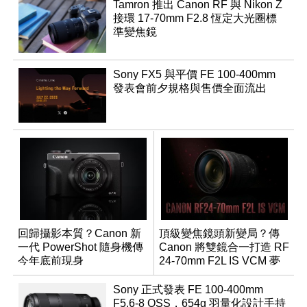
Tamron 推出 Canon RF 與 Nikon Z
接環 17-70mm F2.8 恆定大光圈標
準變焦鏡
Sony FX5 與平價 FE 100-400mm
發表會前夕規格與售價全面流出
回歸攝影本質？Canon 新
頂級變焦鏡頭新變局？傳
一代 PowerShot 隨身機傳
Canon 將雙鏡合一打造 RF
今年底前現身
24-70mm F2L IS VCM 夢
幻規格
Sony 正式發表 FE 100-400mm
F5.6-8 OSS，654g 羽量化設計手持