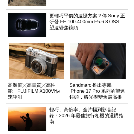
更輕巧平價的遠攝方案？傳 Sony 正
研發 FE 100-400mm F5-6.8 OSS
望遠變焦鏡頭
高顏值╳高畫質╳高性
Sandmarc 推出專屬
能！FUJIFILM X100VI快
iPhone 17 Pro 系列的望遠
速評測
鏡頭，將光學變焦最高推
升至 16 倍
輕巧、高倍率、全片幅到影音記
錄：2026 年最佳旅行相機的選購指
南