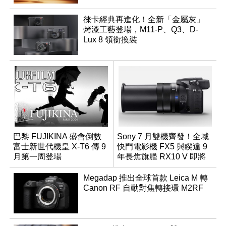
徠卡經典再進化！全新「金屬灰」
烤漆工藝登場，M11-P、Q3、D-
Lux 8 領銜換裝
巴黎 FUJIKINA 盛會倒數
Sony 7 月雙機齊發！全域
富士新世代機皇 X-T6 傳 9
快門電影機 FX5 與睽違 9
月第一周登場
年長焦旗艦 RX10 V 即將
登場
Megadap 推出全球首款 Leica M 轉
Canon RF 自動對焦轉接環 M2RF