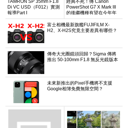
TAMRON SP 35mm F1.8
經典不死！傳 Canon
Di VC USD（F012）實測
PowerShot G7 X Mark III
報導Part Ⅰ
的後繼機種有望在今年年
底前推出？
富士相機最新旗艦FUJIFILM X-
H2、X-H2S究竟主要差異有哪些？
傳奇大光圈鏡頭回歸？Sigma 傳將
推出 50-100mm F1.8 無反光鏡版本
未來新推出的Pixel手機將不支援
Google相簿免費無限空間？