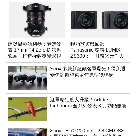
建築攝影新利器：老蛙發
輕巧旅遊機回歸！
表 17mm F4 Zero-D 移軸
Panasonic 發表 LUMIX
鏡頭，打造極致零變形視
ZS300：一吋感光元件與
野
15 倍光學變焦
Sony 多款新鏡頭名單曝光！從魚眼
變焦到超望遠定焦原型鏡現身
遮罩精細度大升級！Adobe
Lightroom 全系列發表 8 月功能更新
Sony FE 70-200mm F2.8 GM OSS