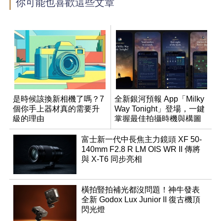
你可能也喜歡這些文章
是時候該換新相機了嗎？7
全新銀河預報 App「Milky
個你手上器材真的需要升
Way Tonight」登場，一鍵
級的理由
掌握最佳拍攝時機與構圖
富士新一代中長焦主力鏡頭 XF 50-
140mm F2.8 R LM OIS WR II 傳將
與 X-T6 同步亮相
橫拍豎拍補光都沒問題！神牛發表
全新 Godox Lux Junior II 復古機頂
閃光燈