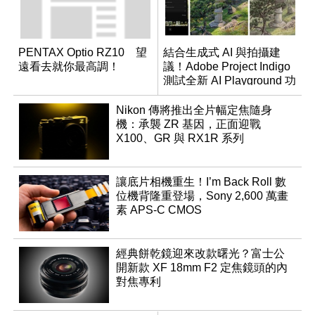
PENTAX Optio RZ10 望
結合生成式 AI 與拍攝建
遠看去就你最高調！
議！Adobe Project Indigo
測試全新 AI Playground 功
能
Nikon 傳將推出全片幅定焦隨身
機：承襲 ZR 基因，正面迎戰
X100、GR 與 RX1R 系列
讓底片相機重生！I’m Back Roll 數
位機背隆重登場，Sony 2,600 萬畫
素 APS-C CMOS
經典餅乾鏡迎來改款曙光？富士公
開新款 XF 18mm F2 定焦鏡頭的內
對焦專利