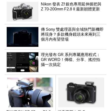
Nikon 發表 Zf 銀色專用延伸握把與
Z 70-200mm F2.8 II 最新韌體更新
傳 Sony 雙處理器與全域快門新機即
將現身？多款機身鏡頭未來兩到三
個月內有望登場
理光發布 GR 系列專屬應用程式：
GR WORD！傳檔、分享、搖控拍
攝一次搞定