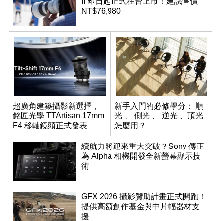
II 即日起正式在台上市！建議售價
NT$76,980
超廣角建築攝影新選擇，
新手入門的必修學分： 順
銘匠光學 TTArtisan 17mm
光 、 側光 、 逆光 、頂光
F4 移軸鏡頭正式發表
怎麼用？
續航力將迎來重大突破？Sony 傳正
為 Alpha 相機開發全新螢幕顯示技
術
GFX 2026 攝影贊助計畫正式開跑！
提供高額創作基金與中片幅器材支
援