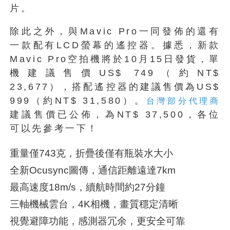
片。
除此之外，與Mavic Pro一同發佈的還有
一款配有LCD螢幕的遙控器。據悉，新款
Mavic Pro空拍機將於10月15日發貨，單
機建議售價US$ 749（約NT$
23,677），搭配遙控器的建議售價為US$
999（約NT$ 31,580）。
台灣部分代理商
建議售價已公佈，為NT$ 37,500，各位
可以先參考一下！
重量僅743克，折疊後僅有瓶裝水大小
全新Ocusync圖傳，通信距離遠達7km
最高速度18m/s，續航時間約27分鐘
三軸機械雲台，4K相機，畫質穩定清晰
視覺避障功能，感測器冗余，更安全可靠