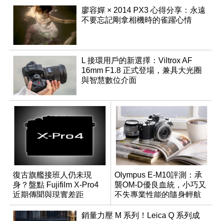
廖容嬋 × 2014 PX3 心得分享：永遠
不要忘記剛拿相機時的雀躍心情
L 接環用戶的新選擇：Viltrox AF
16mm F1.8 正式登場，兼具大光圈
與智慧數位介面
復古旗艦接班人仍未現
Olympus E-M10評測：承
身？盤點 Fujifilm X-Pro4
襲OM-D優良血統，小巧又
近期傳聞與現實差距
不失專業性能的隨身輕航
機
銷量力壓 M 系列！Leica Q 系列成