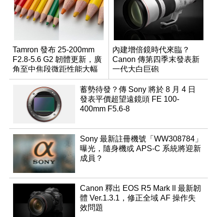
Tamron 發布 25-200mm
內建增倍鏡時代來臨？
F2.8-5.6 G2 韌體更新，廣
Canon 傳第四季末發表新
角至中焦段微距性能大幅
一代大白巨砲
升級
蓄勢待發？傳 Sony 將於 8 月 4 日
發表平價超望遠鏡頭 FE 100-
400mm F5.6-8
Sony 最新註冊機號「WW308784」
曝光，隨身機或 APS-C 系統將迎新
成員？
Canon 釋出 EOS R5 Mark II 最新韌
體 Ver.1.3.1，修正全域 AF 操作失
效問題