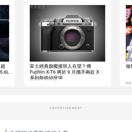
業界動態
 超
富士經典旗艦接班人在望？傳
做
5.6L
Fujifilm X-T6 將於 9 月攜手兩款 X
系列新鏡頭登場
(2026年5月6日)
P
ADVERTISEMENT