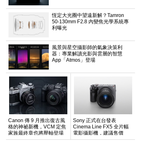
恆定大光圈中望遠新解？Tamron
50-130mm F2.8 內變焦光學系統專
利曝光
風景與星空攝影師的氣象決策利
器：專業解讀光影與雲層的智慧
App「Atmos」登場
Canon 傳 9 月推出復古風
Sony 正式在台發表
格的神祕新機，VCM 定焦
Cinema Line FX5 全片幅
家族最終章也將壓軸登場
電影攝影機，建議售價
NT$144,980