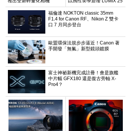
推出全新輕量化相機
以感性美學迎接 LUMIX 25
週年
福倫達 NOKTON classic 35mm
F1.4 for Canon RF、Nikon Z 雙卡
口 7 月同步登台
歐盟環保法規步步逼近！Canon 著
手開發「無氟」新型鏡頭鍍膜
富士神祕新機完成註冊！會是旗艦
中片幅 GFX180 還是復古旁軸 X-
Pro4？