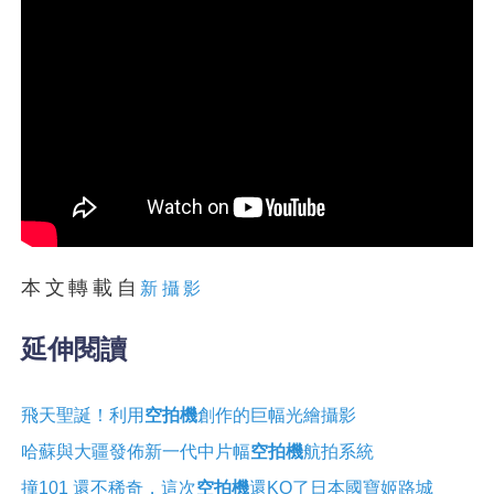
本文轉載自
新攝影
延伸閱讀
飛天聖誕！利用
空拍機
創作的巨幅光繪攝影
哈蘇與大疆發佈新一代中片幅
空拍機
航拍系統
撞101 還不稀奇，這次
空拍機
還KO了日本國寶姬路城