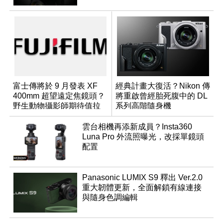
富士傳將於 9 月發表 XF
經典計畫大復活？Nikon 傳
400mm 超望遠定焦鏡頭？
將重啟曾經胎死腹中的 DL
野生動物攝影師期待值拉
系列高階隨身機
滿
雲台相機再添新成員？Insta360
Luna Pro 外流照曝光，改採單鏡頭
配置
Panasonic LUMIX S9 釋出 Ver.2.0
重大韌體更新，全面解鎖有線連接
與隨身色調編輯