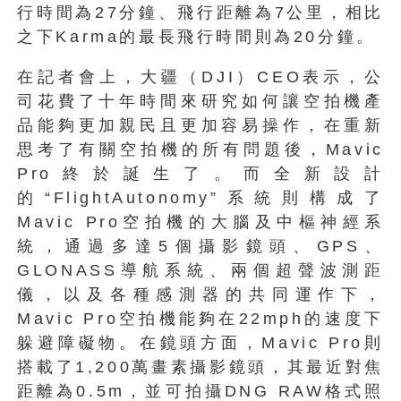
行時間為27分鐘、飛行距離為7公里，相比
之下Karma的最長飛行時間則為20分鐘。
在記者會上，大疆（DJI）CEO表示，公
司花費了十年時間來研究如何讓空拍機產
品能夠更加親民且更加容易操作，在重新
思考了有關空拍機的所有問題後，Mavic
Pro終於誕生了。而全新設計
的“FlightAutonomy”系統則構成了
Mavic Pro空拍機的大腦及中樞神經系
統，通過多達5個攝影鏡頭、GPS、
GLONASS導航系統、兩個超聲波測距
儀，以及各種感測器的共同運作下，
Mavic Pro空拍機能夠在22mph的速度下
躲避障礙物。在鏡頭方面，Mavic Pro則
搭載了1,200萬畫素攝影鏡頭，其最近對焦
距離為0.5m，並可拍攝DNG RAW格式照