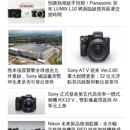
預購熱潮超乎預期！Panasonic 宣
布 LUMIX L10 將面臨缺貨與延遲交
貨時間
熊本強震襲擊全球感光元
Sony A7 V 迎來 Ver.2.00
件重鎮，Sony 確認廠房暫
重大韌體更新：32 位元浮
停生產是否引發出貨危
點音訊錄製與數位簽章功
機？
能登場
Sony 正式發表第五代高倍率一體式
相機 RX10 V，雙影像處理器與 AI
單元上身
Nikon 未來新品推測藍圖：全片幅
定焦隨身機與 RED 技術加持機種成