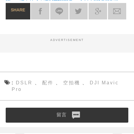
SHARE
ADVERTISEMENT
DSLR
配件
空拍機
DJI Mavic
、
、
、
Pro
留言