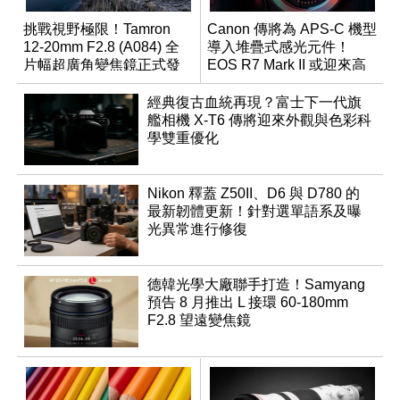
挑戰視野極限！Tamron
Canon 傳將為 APS-C 機型
12-20mm F2.8 (A084) 全
導入堆疊式感光元件！
片幅超廣角變焦鏡正式發
EOS R7 Mark II 或迎來高
表
速讀出升級
經典復古血統再現？富士下一代旗
艦相機 X-T6 傳將迎來外觀與色彩科
學雙重優化
Nikon 釋蓋 Z50II、D6 與 D780 的
最新韌體更新！針對選單語系及曝
光異常進行修復
德韓光學大廠聯手打造！Samyang
預告 8 月推出 L 接環 60-180mm
F2.8 望遠變焦鏡