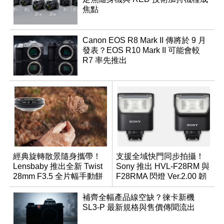
焦點
Canon EOS R8 Mark II 傳將於 9 月
發表？EOS R10 Mark II 可能會較
R7 率先推出
經典旋轉散景隨身攜帶！
支援全域快門同步拍攝！
Lensbaby 推出全新 Twist
Sony 推出 HVL-F28RM 與
28mm F3.5 全片幅手動餅
F28RMA 閃燈 Ver.2.00 韌
乾鏡
體
補齊全幅產品線空缺？徠卡新機
SL3-P 最新規格與售價傳聞流出