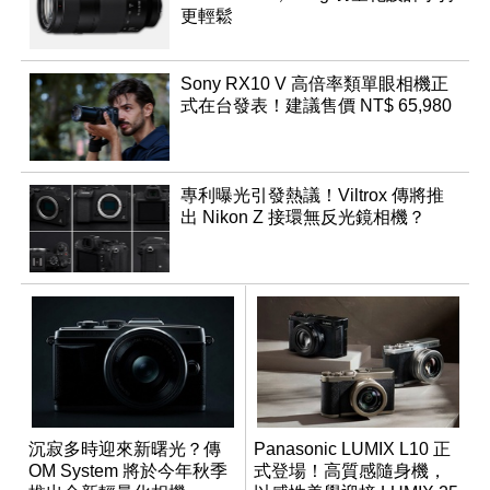
更輕鬆
Sony RX10 V 高倍率類單眼相機正
式在台發表！建議售價 NT$ 65,980
專利曝光引發熱議！Viltrox 傳將推
出 Nikon Z 接環無反光鏡相機？
沉寂多時迎來新曙光？傳
Panasonic LUMIX L10 正
OM System 將於今年秋季
式登場！高質感隨身機，