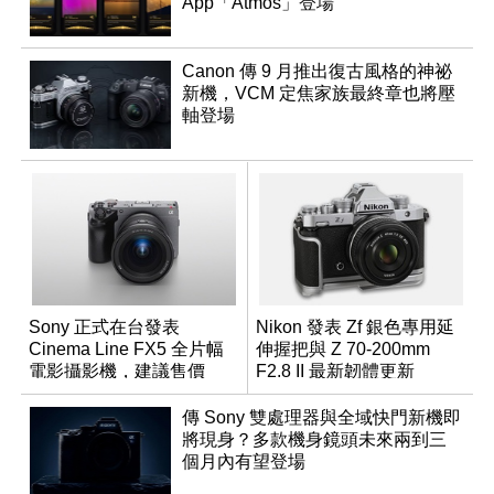
App「Atmos」登場
Canon 傳 9 月推出復古風格的神祕
新機，VCM 定焦家族最終章也將壓
軸登場
Sony 正式在台發表
Nikon 發表 Zf 銀色專用延
Cinema Line FX5 全片幅
伸握把與 Z 70-200mm
電影攝影機，建議售價
F2.8 II 最新韌體更新
NT$144,980
傳 Sony 雙處理器與全域快門新機即
將現身？多款機身鏡頭未來兩到三
個月內有望登場