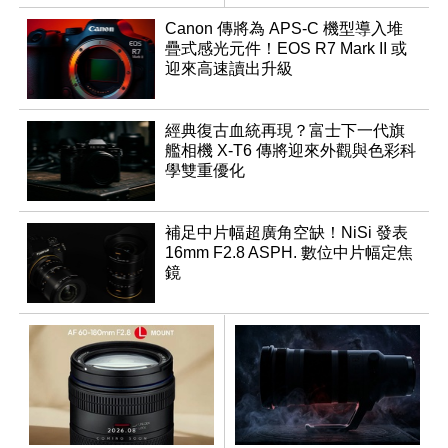
表
Canon 傳將為 APS-C 機型導入堆
疊式感光元件！EOS R7 Mark II 或
迎來高速讀出升級
經典復古血統再現？富士下一代旗
艦相機 X-T6 傳將迎來外觀與色彩科
學雙重優化
補足中片幅超廣角空缺！NiSi 發表
16mm F2.8 ASPH. 數位中片幅定焦
鏡