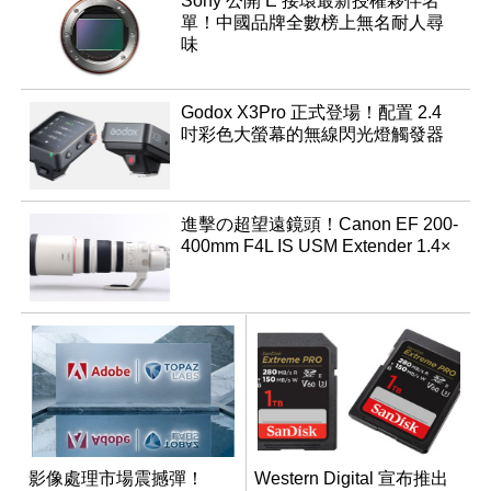
Sony 公開 E 接環最新授權夥伴名
單！中國品牌全數榜上無名耐人尋
味
Godox X3Pro 正式登場！配置 2.4
吋彩色大螢幕的無線閃光燈觸發器
進擊の超望遠鏡頭！Canon EF 200-
400mm F4L IS USM Extender 1.4×
影像處理市場震撼彈！
Western Digital 宣布推出