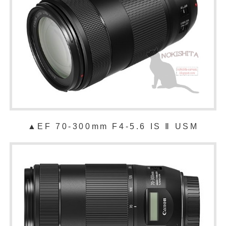
▲EF 70-300mm F4-5.6 IS Ⅱ USM