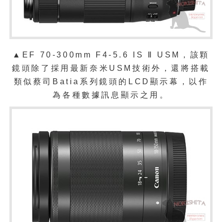
▲EF 70-300mm F4-5.6 IS Ⅱ USM，
該顆
鏡頭除了採用最新奈米USM技術外，還將搭載
類似蔡司Batia系列鏡頭的LCD顯示幕，以作
為各種數據訊息顯示之用。