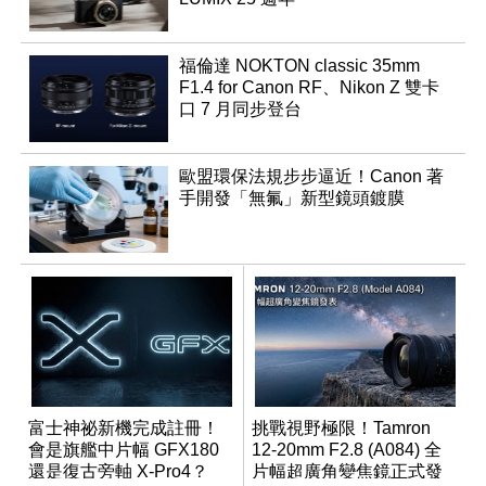
福倫達 NOKTON classic 35mm
F1.4 for Canon RF、Nikon Z 雙卡
口 7 月同步登台
歐盟環保法規步步逼近！Canon 著
手開發「無氟」新型鏡頭鍍膜
富士神祕新機完成註冊！
挑戰視野極限！Tamron
會是旗艦中片幅 GFX180
12-20mm F2.8 (A084) 全
還是復古旁軸 X-Pro4？
片幅超廣角變焦鏡正式發