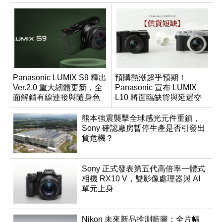
Panasonic LUMIX S9 釋出
預購熱潮超乎預期！
Ver.2.0 重大韌體更新，全
Panasonic 宣布 LUMIX
面解鎖有線連接與隨身色
L10 將面臨缺貨與延遲交
調編輯
貨時間
熊本強震襲擊全球感光元件重鎮，
Sony 確認廠房暫停生產是否引發出
貨危機？
Sony 正式發表第五代高倍率一體式
相機 RX10 V，雙影像處理器與 AI
單元上身
Nikon 未來新品推測藍圖：全片幅