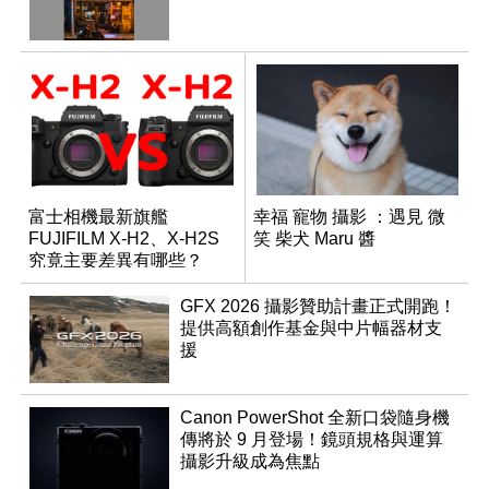
富士相機最新旗艦
幸福 寵物 攝影 ：遇見 微
FUJIFILM X-H2、X-H2S
笑 柴犬 Maru 醬
究竟主要差異有哪些？
GFX 2026 攝影贊助計畫正式開跑！
提供高額創作基金與中片幅器材支
援
Canon PowerShot 全新口袋隨身機
傳將於 9 月登場！鏡頭規格與運算
攝影升級成為焦點