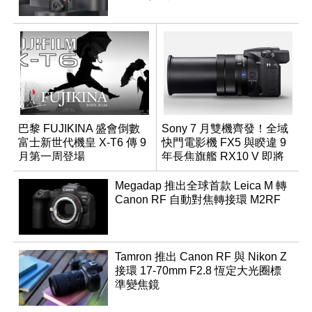
巴黎 FUJIKINA 盛會倒數
Sony 7 月雙機齊發！全域
富士新世代機皇 X-T6 傳 9
快門電影機 FX5 與睽違 9
月第一周登場
年長焦旗艦 RX10 V 即將
登場
Megadap 推出全球首款 Leica M 轉
Canon RF 自動對焦轉接環 M2RF
Tamron 推出 Canon RF 與 Nikon Z
接環 17-70mm F2.8 恆定大光圈標
準變焦鏡