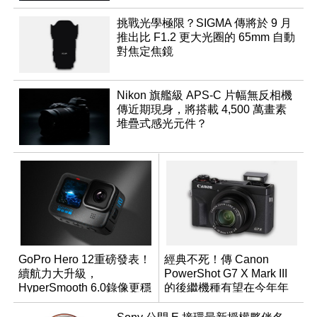
挑戰光學極限？SIGMA 傳將於 9 月
推出比 F1.2 更大光圈的 65mm 自動
對焦定焦鏡
Nikon 旗艦級 APS-C 片幅無反相機
傳近期現身，將搭載 4,500 萬畫素
堆疊式感光元件？
GoPro Hero 12重磅發表！
經典不死！傳 Canon
續航力大升級，
PowerShot G7 X Mark III
HyperSmooth 6.0錄像更穩
的後繼機種有望在今年年
定
底前推出？