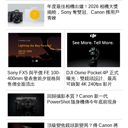
年度最佳相機出爐！2026 相機大獎
揭曉，Sony 奪雙冠、Canon 獲用戶
青睞
Sony FX5 與平價 FE 100-
DJI Osmo Pocket 4P 正式
400mm 發表會前夕規格與
曝光：雙鏡頭設計、最高
售價全面流出
可錄製 4K 240fps 影片
回歸攝影本質？Canon 新一代
PowerShot 隨身機傳今年底前現身
頂級變焦鏡頭新變局？傳 Canon 將