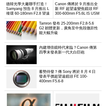
德韓光學大廠聯手打造！
Canon 傳將於 9 月推出全
Samyang 預告 8 月推出 L
新 RF 超望遠變焦鏡頭 RF
接環 60-180mm F2.8 望遠
300-600mm F5.6L IS USM
變焦鏡
Tamron 發布 25-200mm F2.8-5.6
G2 韌體更新，廣角至中焦段微距性
能大幅升級
內建增倍鏡時代來臨？Canon 傳第
四季末發表新一代大白巨砲
蓄勢待發？傳 Sony 將於 8 月 4 日
發表平價超望遠鏡頭 FE 100-
400mm F5.6-8