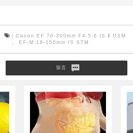
Canon EF 70-300mm F4-5.6 IS Ⅱ USM
EF-M 18-150mm IS STM
、
留言