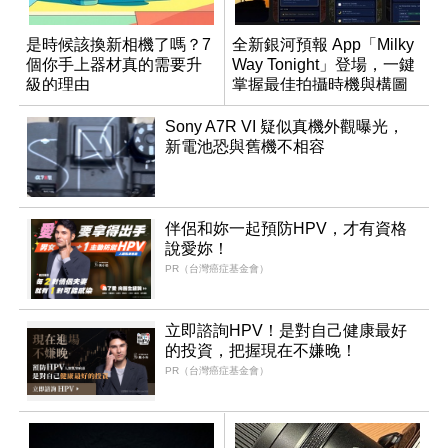
是時候該換新相機了嗎？7
全新銀河預報 App「Milky
個你手上器材真的需要升
Way Tonight」登場，一鍵
級的理由
掌握最佳拍攝時機與構圖
Sony A7R VI 疑似真機外觀曝光，
新電池恐與舊機不相容
伴侶和妳一起預防HPV，才有資格
說愛妳！
PR（台灣癌症基金會）
立即諮詢HPV！是對自己健康最好
的投資，把握現在不嫌晚！
PR（台灣癌症基金會）