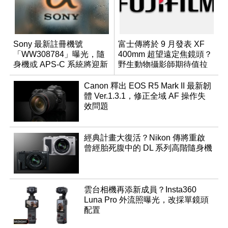
Sony 最新註冊機號
富士傳將於 9 月發表 XF
「WW308784」曝光，隨
400mm 超望遠定焦鏡頭？
身機或 APS-C 系統將迎新
野生動物攝影師期待值拉
成員？
滿
Canon 釋出 EOS R5 Mark II 最新韌
體 Ver.1.3.1，修正全域 AF 操作失
效問題
經典計畫大復活？Nikon 傳將重啟
曾經胎死腹中的 DL 系列高階隨身機
雲台相機再添新成員？Insta360
Luna Pro 外流照曝光，改採單鏡頭
配置