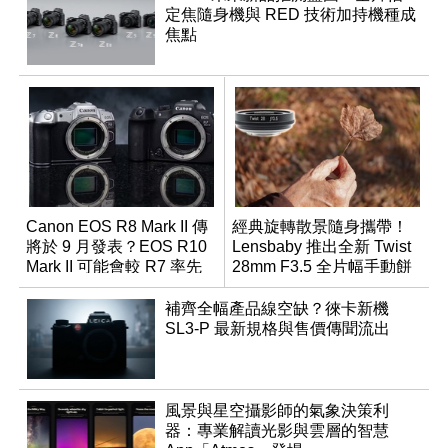
定焦隨身機與 RED 技術加持機種成
焦點
Canon EOS R8 Mark II 傳
經典旋轉散景隨身攜帶！
將於 9 月發表？EOS R10
Lensbaby 推出全新 Twist
Mark II 可能會較 R7 率先
28mm F3.5 全片幅手動餅
推出
乾鏡
補齊全幅產品線空缺？徠卡新機
SL3-P 最新規格與售價傳聞流出
風景與星空攝影師的氣象決策利
器：專業解讀光影與雲層的智慧