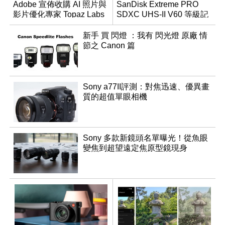
Adobe 宣佈收購 AI 照片與
SanDisk Extreme PRO
影片優化專家 Topaz Labs
SDXC UHS-II V60 等級記
憶卡
新手 買 閃燈 ：我有 閃光燈 原廠 情
節之 Canon 篇
Sony a77II評測：對焦迅速、優異畫
質的超值單眼相機
Sony 多款新鏡頭名單曝光！從魚眼
變焦到超望遠定焦原型鏡現身