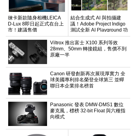
徠卡新款隨身相機LEICA
結合生成式 AI 與拍攝建
D-Lux 8即日起正式在台上
議！Adobe Project Indigo
市！建議售價
測試全新 AI Playground 功
NT$58,500。
能
Viltrox 推出富士 X100 系列等效
28mm、50mm 轉接鏡組，售價不到
原廠一半
Canon 研發創新再次展現厚實力 全
球美國專利排名榮登全球第三 並蟬
聯日本企業排名榜首
Panasonic 發表 DMW-DMS1 數位
麥克風，標榜 32-bit Float 與六種指
向模式