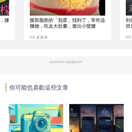
，腰
腹部脂肪的「剋星」找到了，常吃這
到
幾物，吃走大肚囊，瘦出小蠻腰
班
PR 新素簡
P
ADVERTISEMENT
你可能也喜歡這些文章