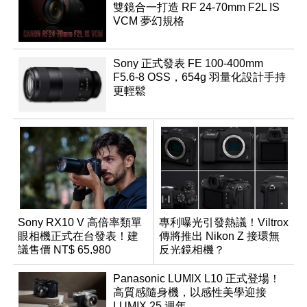
雙鏡合一打造 RF 24-70mm F2L IS
VCM 夢幻規格
Sony 正式發表 FE 100-400mm
F5.6-8 OSS，654g 羽量化設計手持
更輕鬆
Sony RX10 V 高倍率類單
專利曝光引發熱議！Viltrox
眼相機正式在台發表！建
傳將推出 Nikon Z 接環無
議售價 NT$ 65,980
反光鏡相機？
Panasonic LUMIX L10 正式登場！
高質感隨身機，以感性美學迎接
LUMIX 25 週年