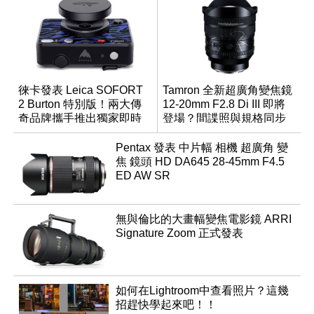
徠卡發表 Leica SOFORT
Tamron 全新超廣角變焦鏡
2 Burton 特別版！兩大傳
12-20mm F2.8 Di III 即將
奇品牌攜手推出獨家即時
登場？間諜照與規格同步
成像相機
流出
Pentax 發表 中片幅 相機 超廣角 變
焦 鏡頭 HD DA645 28-45mm F4.5
ED AW SR
無與倫比的大畫幅變焦電影鏡 ARRI
Signature Zoom 正式發表
如何在Lightroom中查看照片？這幾
招趕快學起來吧！！