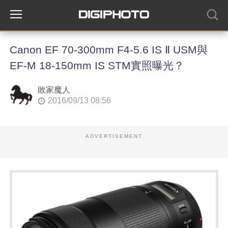
Canon EF 70-300mm F4-5.6 IS Ⅱ USM與
EF-M 18-150mm IS STM實照曝光？
敗家魔人
2016/09/13 08:56
ADVERTISEMENT