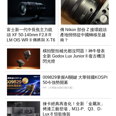
富士新一代中長焦主力鏡
傳 Nikon 部份 Z 接環鏡頭
頭 XF 50-140mm F2.8 R
產地悄悄從中國轉移至越
LM OIS WR II 傳將與 X-T6
南？
同步亮相
橫拍豎拍補光都沒問題！神牛發表
全新 Godox Lux Junior II 復古機頂
閃光燈
009829掌握AI關鍵 大華韓國KOSPI
50今強勢開募
PR（大華銀全能行銷方案）
徠卡經典再進化！全新「金屬灰」
烤漆工藝登場，M11-P、Q3、D-
Lux 8 領銜換裝