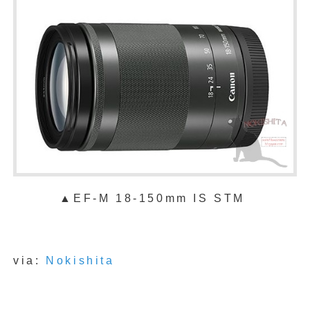
▲
EF-M 18-150mm IS STM
via:
Nokishita