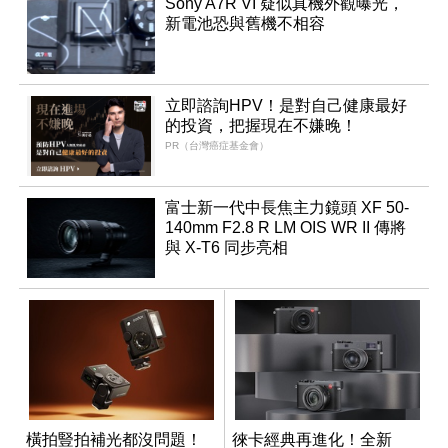
Sony A7R VI 疑似真機外觀曝光，
新電池恐與舊機不相容
立即諮詢HPV！是對自己健康最好
的投資，把握現在不嫌晚！
PR（台灣癌症基金會）
富士新一代中長焦主力鏡頭 XF 50-
140mm F2.8 R LM OIS WR II 傳將
與 X-T6 同步亮相
橫拍豎拍補光都沒問題！
徠卡經典再進化！全新