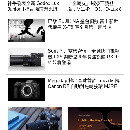
神牛發表全新 Godox Lux
「金屬灰」烤漆工藝登
Junior II 復古機頂閃光燈
場，M11-P、Q3、D-Lux 8
領銜換裝
巴黎 FUJIKINA 盛會倒數 富士新世
代機皇 X-T6 傳 9 月第一周登場
Sony 7 月雙機齊發！全域快門電影
機 FX5 與睽違 9 年長焦旗艦 RX10
V 即將登場
Megadap 推出全球首款 Leica M 轉
Canon RF 自動對焦轉接環 M2RF