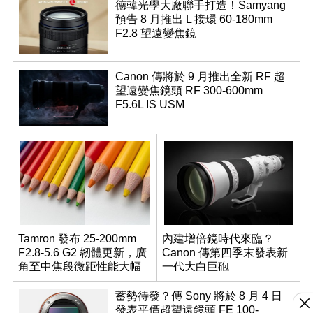
德韓光學大廠聯手打造！Samyang
預告 8 月推出 L 接環 60-180mm
F2.8 望遠變焦鏡
Canon 傳將於 9 月推出全新 RF 超
望遠變焦鏡頭 RF 300-600mm
F5.6L IS USM
Tamron 發布 25-200mm
內建增倍鏡時代來臨？
F2.8-5.6 G2 韌體更新，廣
Canon 傳第四季末發表新
角至中焦段微距性能大幅
一代大白巨砲
升級
蓄勢待發？傳 Sony 將於 8 月 4 日
發表平價超望遠鏡頭 FE 100-