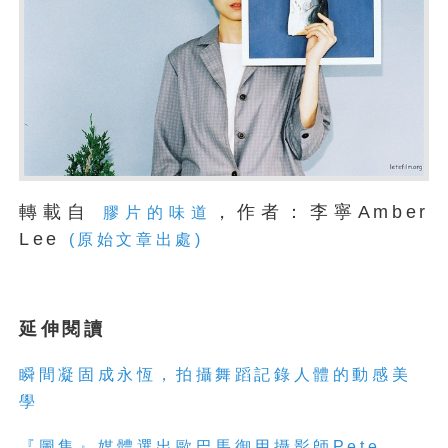
轉載自
，作者：李寧Amber
膠片的味道
Lee
(原始文章出處)
延伸閱讀
瞬間凝固成永恆，拍攝舞蹈記錄人體的動感美
學
『圖集』媒體選出歐巴馬御用攝影師Pete