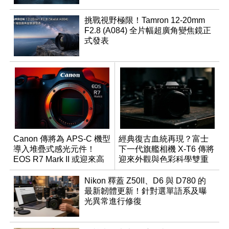
挑戰視野極限！Tamron 12-20mm
F2.8 (A084) 全片幅超廣角變焦鏡正
式發表
Canon 傳將為 APS-C 機型
經典復古血統再現？富士
導入堆疊式感光元件！
下一代旗艦相機 X-T6 傳將
EOS R7 Mark II 或迎來高
迎來外觀與色彩科學雙重
速讀出升級
優化
Nikon 釋蓋 Z50II、D6 與 D780 的
最新韌體更新！針對選單語系及曝
光異常進行修復