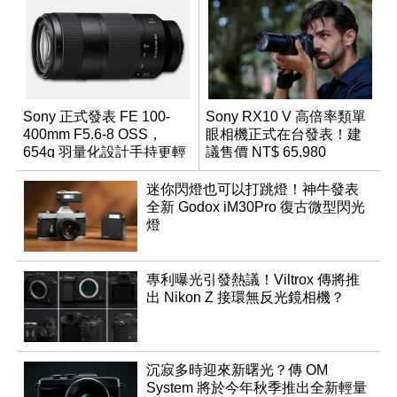
Sony 正式發表 FE 100-
Sony RX10 V 高倍率類單
400mm F5.6-8 OSS，
眼相機正式在台發表！建
654g 羽量化設計手持更輕
議售價 NT$ 65,980
鬆
迷你閃燈也可以打跳燈！神牛發表
全新 Godox iM30Pro 復古微型閃光
燈
專利曝光引發熱議！Viltrox 傳將推
出 Nikon Z 接環無反光鏡相機？
沉寂多時迎來新曙光？傳 OM
System 將於今年秋季推出全新輕量