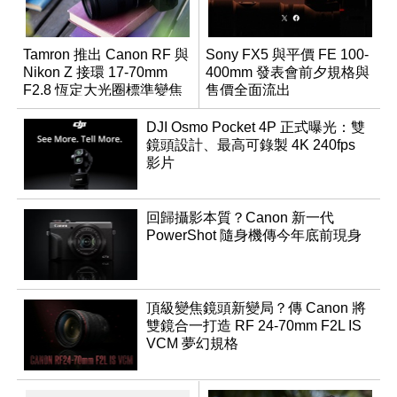
Tamron 推出 Canon RF 與
Sony FX5 與平價 FE 100-
Nikon Z 接環 17-70mm
400mm 發表會前夕規格與
F2.8 恆定大光圈標準變焦
售價全面流出
鏡
DJI Osmo Pocket 4P 正式曝光：雙
鏡頭設計、最高可錄製 4K 240fps
影片
回歸攝影本質？Canon 新一代
PowerShot 隨身機傳今年底前現身
頂級變焦鏡頭新變局？傳 Canon 將
雙鏡合一打造 RF 24-70mm F2L IS
VCM 夢幻規格