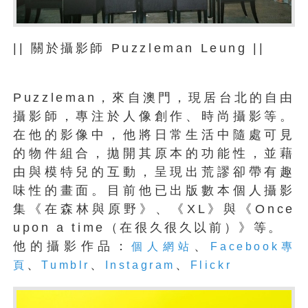
|| 關於攝影師 Puzzleman Leung ||
Puzzleman，來自澳門，現居台北的自由
攝影師，專注於人像創作、時尚攝影等。
在他的影像中，他將日常生活中隨處可見
的物件組合，拋開其原本的功能性，並藉
由與模特兒的互動，呈現出荒謬卻帶有趣
味性的畫面。目前他已出版數本個人攝影
集《在森林與原野》、《XL》與《Once
upon a time（在很久很久以前）》等。
他的攝影作品：
、
個人網站
Facebook專
、
、
、
頁
Tumblr
Instagram
Flickr