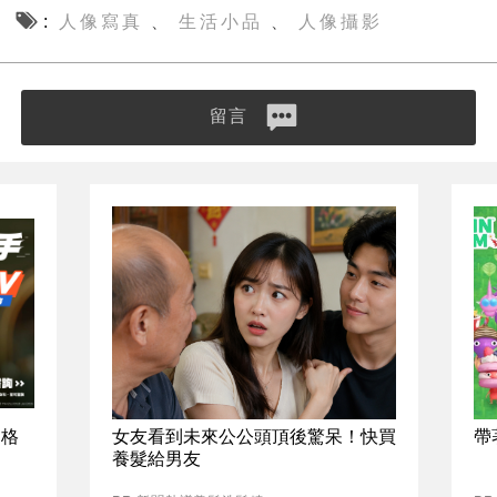
人像寫真
生活小品
人像攝影
、
、
留言
資格
女友看到未來公公頭頂後驚呆！快買
帶
養髮給男友