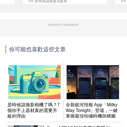
PR 新聞熱議養髮洗髮精
PR
ADVERTISEMENT
你可能也喜歡這些文章
是時候該換新相機了嗎？7
全新銀河預報 App「Milky
個你手上器材真的需要升
Way Tonight」登場，一鍵
級的理由
掌握最佳拍攝時機與構圖