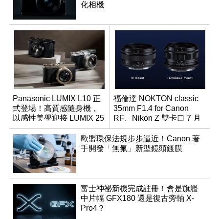
化相機
Panasonic LUMIX L10 正
福倫達 NOKTON classic
式登場！高質感隨身機，
35mm F1.4 for Canon
以感性美學迎接 LUMIX 25
RF、Nikon Z 雙卡口 7 月
週年
同步登台
歐盟環保法規步步逼近！Canon 著
手開發「無氟」新型鏡頭鍍膜
富士神祕新機完成註冊！會是旗艦
中片幅 GFX180 還是復古旁軸 X-
Pro4？