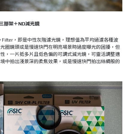
三腳架＋ND減光鏡
nsity Filter，即是中性灰階濾光鏡，理想值為平均過濾各種波
大光圈鏡頭或是慢速快門在明亮場景時過度曝光的困擾，但
利性，一片抵多片且低色偏的可調式減光鏡，可靈活調整適
環境中拍出淺景深的柔焦效果，或是慢速快門拍出絲綢般的
。