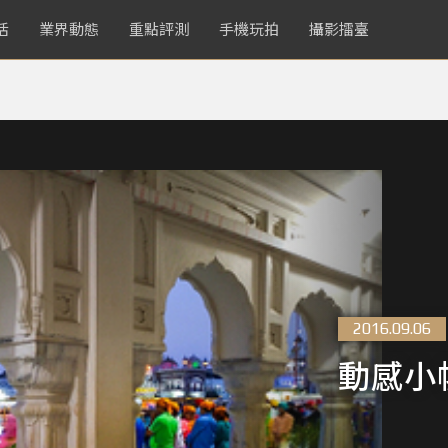
活
業界動態
重點評測
手機玩拍
攝影擂臺
2016.09.06
動感小帆╳