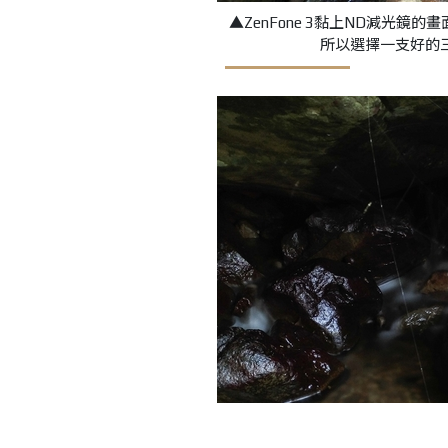
▲
ZenFone 3
黏上
ND
減光鏡的畫
所以選擇一支好的