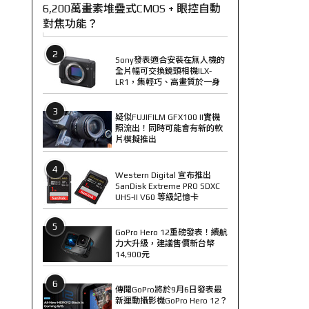
6,200萬畫素堆疊式CMOS + 眼控自動
對焦功能？
2
Sony發表適合安裝在無人機的
全片幅可交換鏡頭相機ILX-
LR1，集輕巧、高畫質於一身
3
疑似FUJIFILM GFX100 II實機
照流出！同時可能會有新的軟
片模擬推出
4
Western Digital 宣布推出
SanDisk Extreme PRO SDXC
UHS-II V60 等級記憶卡
5
GoPro Hero 12重磅發表！續航
力大升級，建議售價新台幣
14,900元
6
傳聞GoPro將於9月6日發表最
新運動攝影機GoPro Hero 12？