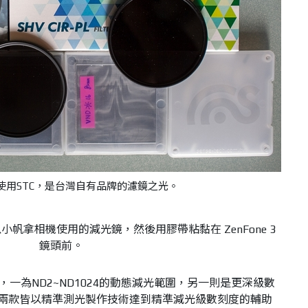
使用STC，是台灣自有品牌的濾鏡之光。
帆拿相機使用的減光鏡，然後用膠帶粘黏在 ZenFone 3
鏡頭前。
，一為
ND2~ND1024
的動態減光範圍，另一則是更深級數
兩款皆以精準測光製作技術達到精準減光級數刻度的輔助