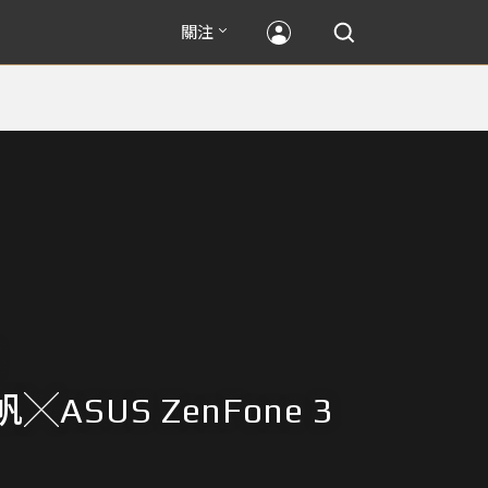
關注
ASUS ZenFone 3