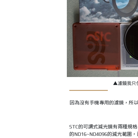
▲濾鏡我只
因為沒有手機專用的濾鏡，所以小
STC
的可調式減光鏡有兩種規格
的
ND16~ND4096
的減光範圍，