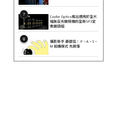
7
Cooke Optics推出適用於全片
幅無反光鏡相機的全新SP3定
焦鏡頭組
8
攝影新手 基礎班： P、A、S、
M 拍攝模式 先搞懂