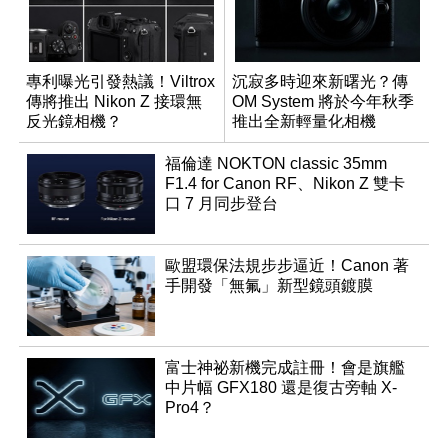
專利曝光引發熱議！Viltrox
沉寂多時迎來新曙光？傳
傳將推出 Nikon Z 接環無
OM System 將於今年秋季
反光鏡相機？
推出全新輕量化相機
福倫達 NOKTON classic 35mm
F1.4 for Canon RF、Nikon Z 雙卡
口 7 月同步登台
歐盟環保法規步步逼近！Canon 著
手開發「無氟」新型鏡頭鍍膜
富士神祕新機完成註冊！會是旗艦
中片幅 GFX180 還是復古旁軸 X-
Pro4？