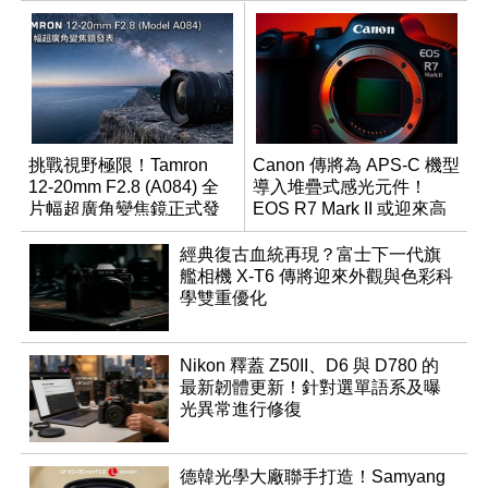
挑戰視野極限！Tamron
Canon 傳將為 APS-C 機型
12-20mm F2.8 (A084) 全
導入堆疊式感光元件！
片幅超廣角變焦鏡正式發
EOS R7 Mark II 或迎來高
表
速讀出升級
經典復古血統再現？富士下一代旗
艦相機 X-T6 傳將迎來外觀與色彩科
學雙重優化
Nikon 釋蓋 Z50II、D6 與 D780 的
最新韌體更新！針對選單語系及曝
光異常進行修復
德韓光學大廠聯手打造！Samyang