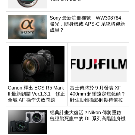
Sony 最新註冊機號「WW308784」
曝光，隨身機或 APS-C 系統將迎新
成員？
Canon 釋出 EOS R5 Mark
富士傳將於 9 月發表 XF
II 最新韌體 Ver.1.3.1，修正
400mm 超望遠定焦鏡頭？
全域 AF 操作失效問題
野生動物攝影師期待值拉
滿
經典計畫大復活？Nikon 傳將重啟
曾經胎死腹中的 DL 系列高階隨身機