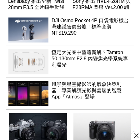
Lensbaby 推出全新 Twist
Sony 推出 HVL-F28RM 與
28mm F3.5 全片幅手動餅
F28RMA 閃燈 Ver.2.00 韌
乾鏡
體
DJI Osmo Pocket 4P 口袋電影機台
灣建議售價出爐！標準套裝
NT$19,290
恆定大光圈中望遠新解？Tamron
50-130mm F2.8 內變焦光學系統專
利曝光
風景與星空攝影師的氣象決策利
器：專業解讀光影與雲層的智慧
App「Atmos」登場