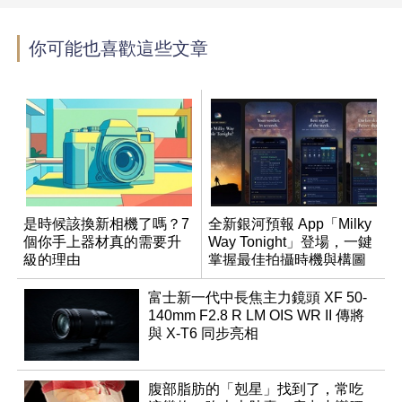
你可能也喜歡這些文章
是時候該換新相機了嗎？7
全新銀河預報 App「Milky
個你手上器材真的需要升
Way Tonight」登場，一鍵
級的理由
掌握最佳拍攝時機與構圖
富士新一代中長焦主力鏡頭 XF 50-
140mm F2.8 R LM OIS WR II 傳將
與 X-T6 同步亮相
腹部脂肪的「剋星」找到了，常吃