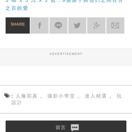
3 喵 x 3 汪 x 3 娃：9個孩子與他們之間百分
之百的愛
SHARE
ADVERTISEMENT
人像寫真
攝影小學堂
達人精選
玩
、
、
、
設計
留言