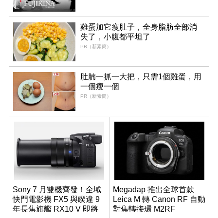
雞蛋加它瘦肚子，全身脂肪全部消
失了，小腹都平坦了
PR（新素簡）
肚腩一抓一大把，只需1個雞蛋，用
一個瘦一個
PR（新素簡）
Sony 7 月雙機齊發！全域
Megadap 推出全球首款
快門電影機 FX5 與睽違 9
Leica M 轉 Canon RF 自動
年長焦旗艦 RX10 V 即將
對焦轉接環 M2RF