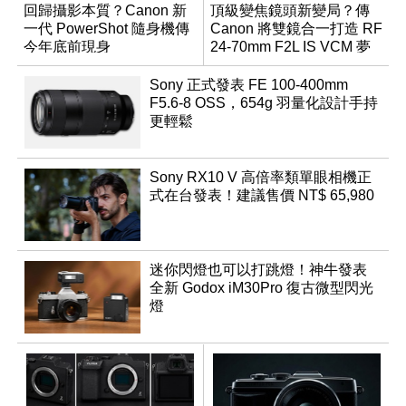
回歸攝影本質？Canon 新
頂級變焦鏡頭新變局？傳
一代 PowerShot 隨身機傳
Canon 將雙鏡合一打造 RF
今年底前現身
24-70mm F2L IS VCM 夢
幻規格
Sony 正式發表 FE 100-400mm
F5.6-8 OSS，654g 羽量化設計手持
更輕鬆
Sony RX10 V 高倍率類單眼相機正
式在台發表！建議售價 NT$ 65,980
迷你閃燈也可以打跳燈！神牛發表
全新 Godox iM30Pro 復古微型閃光
燈