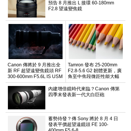
預告 8 月推出 L 接環 60-180mm
F2.8 望遠變焦鏡
Canon 傳將於 9 月推出全
Tamron 發布 25-200mm
新 RF 超望遠變焦鏡頭 RF
F2.8-5.6 G2 韌體更新，廣
300-600mm F5.6L IS USM
角至中焦段微距性能大幅
升級
內建增倍鏡時代來臨？Canon 傳第
四季末發表新一代大白巨砲
蓄勢待發？傳 Sony 將於 8 月 4 日
發表平價超望遠鏡頭 FE 100-
400mm F5.6-8