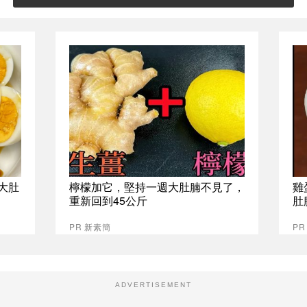
大肚
檸檬加它，堅持一週大肚腩不見了，
雞
重新回到45公斤
肚
PR 新素簡
PR
ADVERTISEMENT