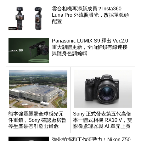
雲台相機再添新成員？Insta360
Luna Pro 外流照曝光，改採單鏡頭
配置
Panasonic LUMIX S9 釋出 Ver.2.0
重大韌體更新，全面解鎖有線連接
與隨身色調編輯
熊本強震襲擊全球感光元
Sony 正式發表第五代高倍
件重鎮，Sony 確認廠房暫
率一體式相機 RX10 V，雙
停生產是否引發出貨危
影像處理器與 AI 單元上身
機？
強化拍攝和工作流戰力！Nikon Z50