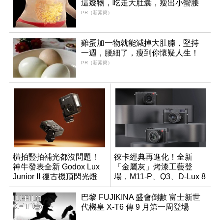
這幾物，吃走大肚囊，瘦出小蠻腰
PR（新素簡）
雞蛋加一物就能減掉大肚腩，堅持
一週，腰細了，瘦到你懷疑人生！
PR（新素簡）
橫拍豎拍補光都沒問題！
徠卡經典再進化！全新
神牛發表全新 Godox Lux
「金屬灰」烤漆工藝登
Junior II 復古機頂閃光燈
場，M11-P、Q3、D-Lux 8
領銜換裝
巴黎 FUJIKINA 盛會倒數 富士新世
代機皇 X-T6 傳 9 月第一周登場