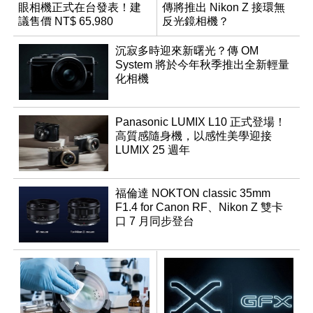
眼相機正式在台發表！建
傳將推出 Nikon Z 接環無
議售價 NT$ 65,980
反光鏡相機？
沉寂多時迎來新曙光？傳 OM
System 將於今年秋季推出全新輕量
化相機
Panasonic LUMIX L10 正式登場！
高質感隨身機，以感性美學迎接
LUMIX 25 週年
福倫達 NOKTON classic 35mm
F1.4 for Canon RF、Nikon Z 雙卡
口 7 月同步登台