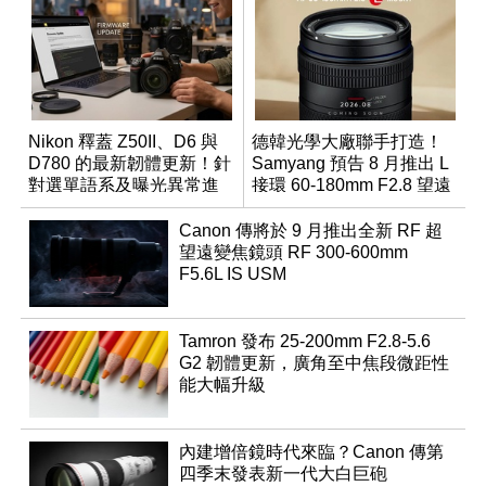
Nikon 釋蓋 Z50II、D6 與
德韓光學大廠聯手打造！
D780 的最新韌體更新！針
Samyang 預告 8 月推出 L
對選單語系及曝光異常進
接環 60-180mm F2.8 望遠
行修復
變焦鏡
Canon 傳將於 9 月推出全新 RF 超
望遠變焦鏡頭 RF 300-600mm
F5.6L IS USM
Tamron 發布 25-200mm F2.8-5.6
G2 韌體更新，廣角至中焦段微距性
能大幅升級
內建增倍鏡時代來臨？Canon 傳第
四季末發表新一代大白巨砲