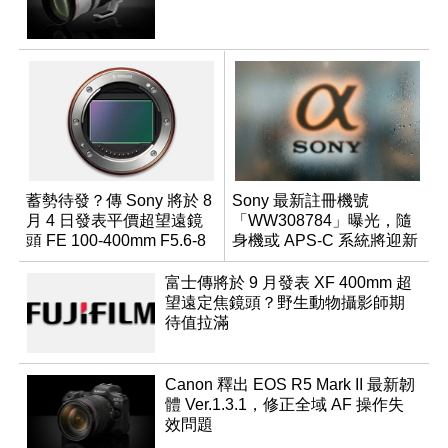
蓄勢待發？傳 Sony 將於 8
Sony 最新註冊機號
月 4 日發表平價超望遠鏡
「WW308784」曝光，隨
頭 FE 100-400mm F5.6-8
身機或 APS-C 系統將迎新
成員？
富士傳將於 9 月發表 XF 400mm 超
望遠定焦鏡頭？野生動物攝影師期
待值拉滿
Canon 釋出 EOS R5 Mark II 最新韌
體 Ver.1.3.1，修正全域 AF 操作失
效問題