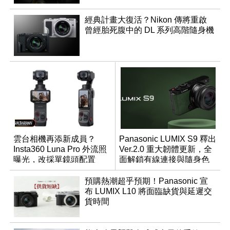
經典計畫大復活？Nikon 傳將重啟
曾經胎死腹中的 DL 系列高階隨身機
雲台相機再添新成員？
Panasonic LUMIX S9 釋出
Insta360 Luna Pro 外流照
Ver.2.0 重大韌體更新，全
曝光，改採單鏡頭配置
面解鎖有線連接與隨身色
調編輯
預購熱潮超乎預期！Panasonic 宣
布 LUMIX L10 將面臨缺貨與延遲交
貨時間