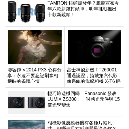
TAMRON 鏡頭爆發年？騰龍宣布今
年六款新鏡打頭陣，明年挑戰推出
十款新鏡頭！
廖容嬋 × 2014 PX3 心得分
富士神祕新機 FF260001
享：永遠不要忘記剛拿相
通過認證，搭載第六代影
機時的雀躍心情
像系統的旗艦相機 X-T6 呼
之欲出？
輕巧旅遊機回歸！Panasonic 發表
LUMIX ZS300：一吋感光元件與 15
倍光學變焦
相機影像感應器擁有各種片幅尺
寸，但哪種尺寸感應器最適合你？