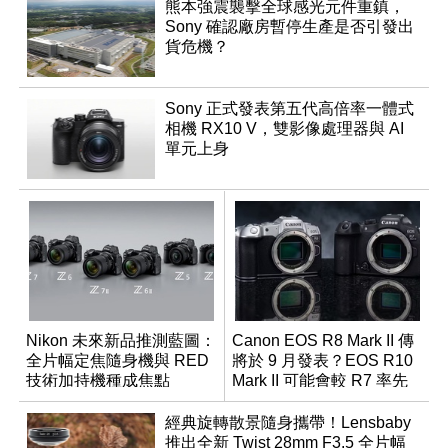
熊本強震襲擊全球感光元件重鎮，
Sony 確認廠房暫停生產是否引發出
貨危機？
Sony 正式發表第五代高倍率一體式
相機 RX10 V，雙影像處理器與 AI
單元上身
Nikon 未來新品推測藍圖：
Canon EOS R8 Mark II 傳
全片幅定焦隨身機與 RED
將於 9 月發表？EOS R10
技術加持機種成焦點
Mark II 可能會較 R7 率先
推出
經典旋轉散景隨身攜帶！Lensbaby
推出全新 Twist 28mm F3.5 全片幅