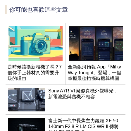
你可能也喜歡這些文章
是時候該換新相機了嗎？7
全新銀河預報 App「Milky
個你手上器材真的需要升
Way Tonight」登場，一鍵
級的理由
掌握最佳拍攝時機與構圖
Sony A7R VI 疑似真機外觀曝光，
新電池恐與舊機不相容
富士新一代中長焦主力鏡頭 XF 50-
140mm F2.8 R LM OIS WR II 傳將