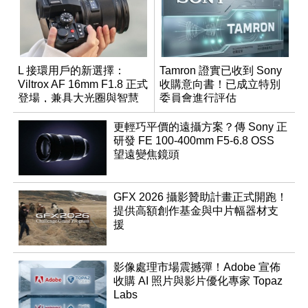
L 接環用戶的新選擇：
Tamron 證實已收到 Sony
Viltrox AF 16mm F1.8 正式
收購意向書！已成立特別
登場，兼具大光圈與智慧
委員會進行評估
數位介面
更輕巧平價的遠攝方案？傳 Sony 正
研發 FE 100-400mm F5-6.8 OSS
望遠變焦鏡頭
GFX 2026 攝影贊助計畫正式開跑！
提供高額創作基金與中片幅器材支
援
影像處理市場震撼彈！Adobe 宣佈
收購 AI 照片與影片優化專家 Topaz
Labs