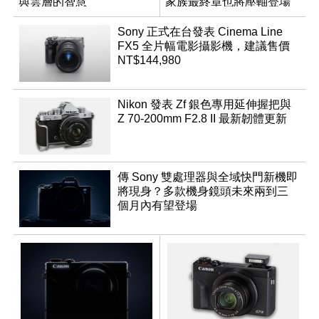
與雲層的智慧
家族最終章也將壓軸登場
App「Atmos」登場
Sony 正式在台發表 Cinema Line
FX5 全片幅電影攝影機，建議售價
NT$144,980
Nikon 發表 Zf 銀色專用延伸握把與
Z 70-200mm F2.8 II 最新韌體更新
傳 Sony 雙處理器與全域快門新機即
將現身？多款機身鏡頭未來兩到三
個月內有望登場