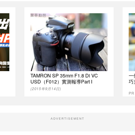
業界動態
TAMRON SP 35mm F1.8 Di VC
一
USD（F012）實測報導Part Ⅰ
巧
(2015年9月14日)
P
ADVERTISEMENT