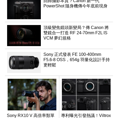
回歸攝影本質？Canon 新一代
PowerShot 隨身機傳今年底前現身
頂級變焦鏡頭新變局？傳 Canon 將
雙鏡合一打造 RF 24-70mm F2L IS
VCM 夢幻規格
Sony 正式發表 FE 100-400mm
F5.6-8 OSS，654g 羽量化設計手持
更輕鬆
Sony RX10 V 高倍率類單
專利曝光引發熱議！Viltrox