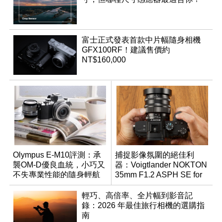
富士正式發表首款中片幅隨身相機
GFX100RF！建議售價約
NT$160,000
Olympus E-M10評測：承
捕捉影像氛圍的絕佳利
襲OM-D優良血統，小巧又
器：Voigtlander NOKTON
不失專業性能的隨身輕航
35mm F1.2 ASPH SE for
機
E-mount
輕巧、高倍率、全片幅到影音記
錄：2026 年最佳旅行相機的選購指
南