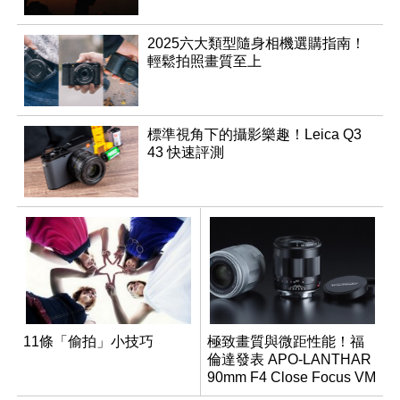
2025六大類型隨身相機選購指南！
輕鬆拍照畫質至上
標準視角下的攝影樂趣！Leica Q3
43 快速評測
11條「偷拍」小技巧
極致畫質與微距性能！福
倫達發表 APO-LANTHAR
90mm F4 Close Focus VM