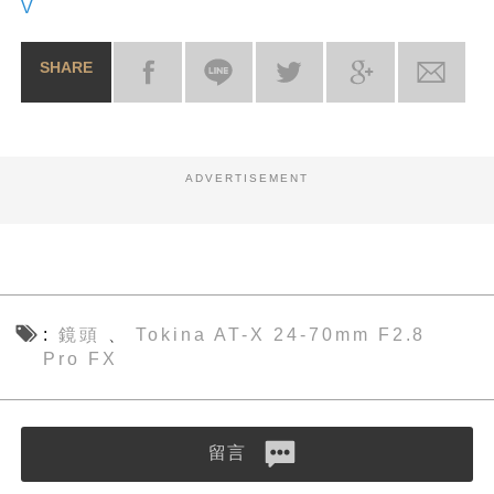
V
SHARE
ADVERTISEMENT
鏡頭
Tokina AT-X 24-70mm F2.8
、
Pro FX
留言