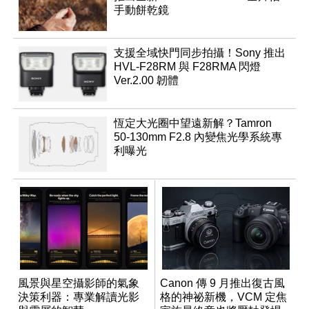
手動餅乾鏡
支援全域快門同步拍攝！Sony 推出
HVL-F28RM 與 F28RMA 閃燈
Ver.2.00 韌體
恆定大光圈中望遠新解？Tamron
50-130mm F2.8 內變焦光學系統專
利曝光
風景與星空攝影師的氣象
Canon 傳 9 月推出復古風
決策利器：專業解讀光影
格的神祕新機，VCM 定焦