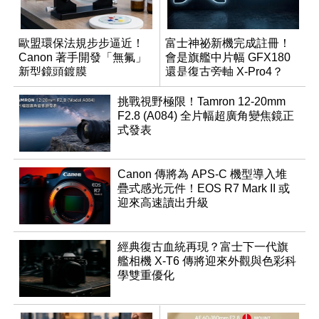
歐盟環保法規步步逼近！
富士神祕新機完成註冊！
Canon 著手開發「無氟」
會是旗艦中片幅 GFX180
新型鏡頭鍍膜
還是復古旁軸 X-Pro4？
挑戰視野極限！Tamron 12-20mm
F2.8 (A084) 全片幅超廣角變焦鏡正
式發表
Canon 傳將為 APS-C 機型導入堆
疊式感光元件！EOS R7 Mark II 或
迎來高速讀出升級
經典復古血統再現？富士下一代旗
艦相機 X-T6 傳將迎來外觀與色彩科
學雙重優化