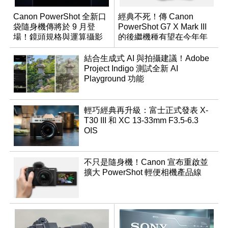
Canon PowerShot 全新口
經典不死！傳 Canon
袋隨身機傳將於 9 月登
PowerShot G7 X Mark III
場！鏡頭規格與運算攝影
的後繼機種有望在今年年
升級成為焦點
底前推出？
結合生成式 AI 與拍攝建議！Adobe
Project Indigo 測試全新 AI
Playground 功能
輕巧經典再升級：富士正式發表 X-
T30 III 和 XC 13-33mm F3.5-6.3
OIS
不只是隨身機！Canon 宣布重啟並
擴大 PowerShot 輕便相機產品線