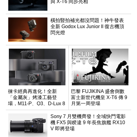
與 X-T6 同步亮相
橫拍豎拍補光都沒問題！神牛發表
全新 Godox Lux Junior II 復古機頂
閃光燈
徠卡經典再進化！全新
巴黎 FUJIKINA 盛會倒數
「金屬灰」烤漆工藝登
富士新世代機皇 X-T6 傳 9
場，M11-P、Q3、D-Lux 8
月第一周登場
領銜換裝
Sony 7 月雙機齊發！全域快門電影
機 FX5 與睽違 9 年長焦旗艦 RX10
V 即將登場