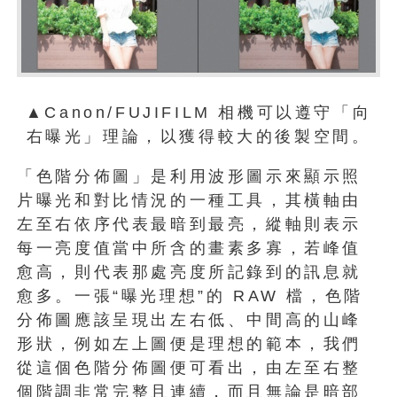
▲Canon/FUJIFILM 相機可以遵守「向
右曝光」理論，以獲得較大的後製空間。
「色階分佈圖」是利用波形圖示來顯示照
片曝光和對比情況的一種工具，其橫軸由
左至右依序代表最暗到最亮，縱軸則表示
每一亮度值當中所含的畫素多寡，若峰值
愈高，則代表那處亮度所記錄到的訊息就
愈多。一張“曝光理想”的 RAW 檔，色階
分佈圖應該呈現出左右低、中間高的山峰
形狀，例如左上圖便是理想的範本，我們
從這個色階分佈圖便可看出，由左至右整
個階調非常完整且連續，而且無論是暗部