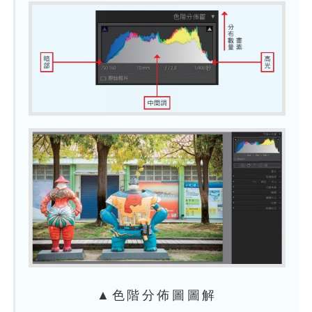
▲色階分佈圖圖解