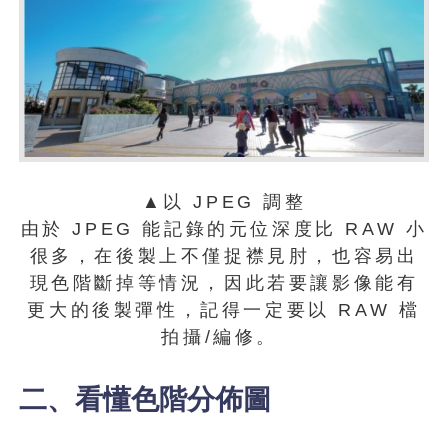
▲以 JPEG 調整
由於 JPEG 能記錄的元位深度比 RAW 小
很多，在後製上不僅捉襟見肘，也容易出
現色階斷掉等情況，因此若要讓影像能有
更大的後製彈性，記得一定要以 RAW 檔
拍攝/編修。
二、看懂色階分佈圖