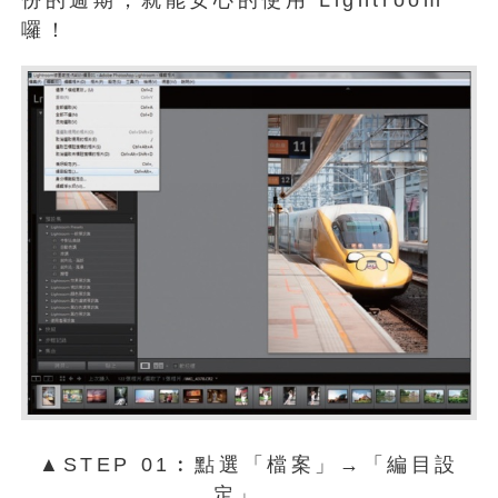
囉！
▲STEP 01︰點選「檔案」→「編目設
定」。