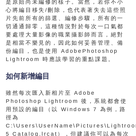
是原始尚未編修的樣子。當然，若你不小
心將編目移失/刪除，也代表著失去這些照
片先前所有的篩選、編修步驟，所有的一
切通通歸零，這種情況對於每次一口氣都
要處理大量影像的職業攝影師而言，絕對
是相當不樂見的，因此如何妥善管理、備
份編目，也是使用 AdobePhotoshop
Lightroom 時應該學習的重點課題。
如何新增編目
雖然每次匯入新相片至 Adobe
Photoshop Lightroom 後，系統都會使
用預設的編目（以 Windows 7 為例，路
徑為
C:\Users\UserName\Pictures\Lightro
5 Catalog.lrcat），但建議你可以為每次