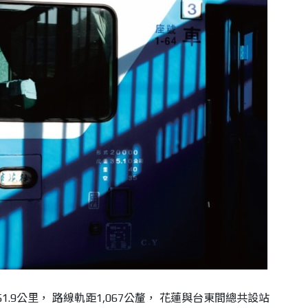
.9公里， 路線軌距1,067公釐， 花蓮與台東間總共設站