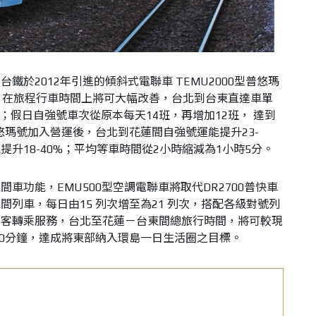
鐵於2012年引進的傾斜式電聯車 TEMU2000型普悠瑪
，在旅程行車時間上將可大幅改善，台北到台東直達車單
小時；假日自強號車次從原本每天14班，再增加12班， 達到
悠瑪號加入營運後，台北到花蓮間自強號運能提升23-
提升18-40%；平均等車時間從2小時縮減為1小時5分。
車功能，EMU500型空調電聯車將取代DR2700普快車
列車，每日由15 列次增至為21 列次，搭配各級對號列
旅客轉乘服務，台北至花蓮－台東間總旅行時間，將可較現
00分鐘，達成將東部納入環島一日生活圈之目標。