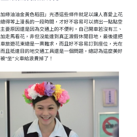
外加綠油油金黃色稻田」光憑這些條件就足以讓人喜愛上花
是總得等上漫長的一段時間，才好不容易可以擠出一點點空
。主要原因還是因為交通上的不便利，自己開車若沒有三、
外加走馬看花，非但沒能達到真正渡假休閒目地，最後還把
火車旅遊花東總是一票難求，而且好不容易訂到座位，光在
，而且抵達目的地交通工具還是一個問題，總認為這麼美好
被“坐”火車給浪費掉了！