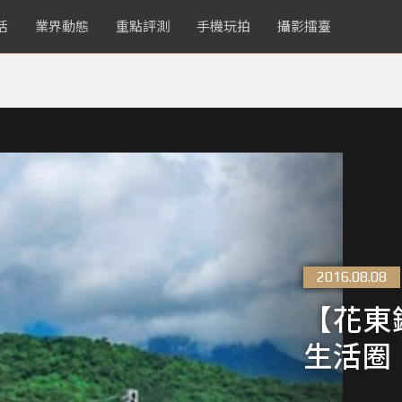
活
業界動態
重點評測
手機玩拍
攝影擂臺
2016.08.08
【花東
生活圈