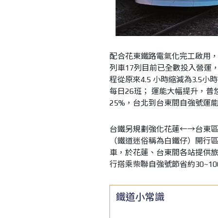
配合花東鐵路電氣化完工啟用，台
列車17列目前已全數投入營運
程從原來4.5 小時縮減為3.5
每日26班； 運能大幅提升，普
25%，台北到台東間自強號運能
台鐵另規劃強化花蓮←→台東區間
（鐵道迷俗稱為白鐵仔）開行區間
車，於花蓮、台東間各站提供
行搭乘柴聯自強號節省約30~1
鐵道小常識