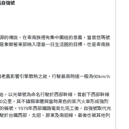
瑪自強號
源的傳說，在卑南族裡有集中團結的意義，當普悠瑪號
是象徵著東部納入環島一日生活圈的目標，也是卑南族
設備老舊影響引擎散熱之故，行駛最高時速一般為90km/h
6年開始，以光華號為命名行駛於西部幹線，曾創下西部幹線
10公里，其不鏽鋼車體與當時黑色的蒸汽火車形成強烈
的稱號。1979年西部鐵路電氣化完工後，自強號取代光
駛於台鐵西部、北迴、屏東及南迴線，最後也被其他列