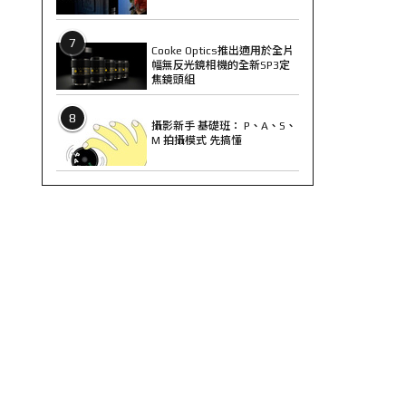
7
Cooke Optics推出適用於全片
幅無反光鏡相機的全新SP3定
焦鏡頭組
8
攝影新手 基礎班： P、A、S、
M 拍攝模式 先搞懂