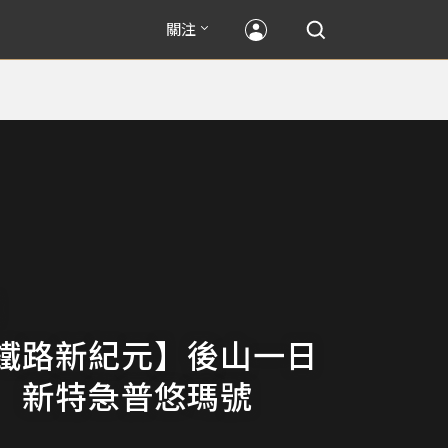
關注
鐵路新紀元】後山一日
 新特急普悠瑪號