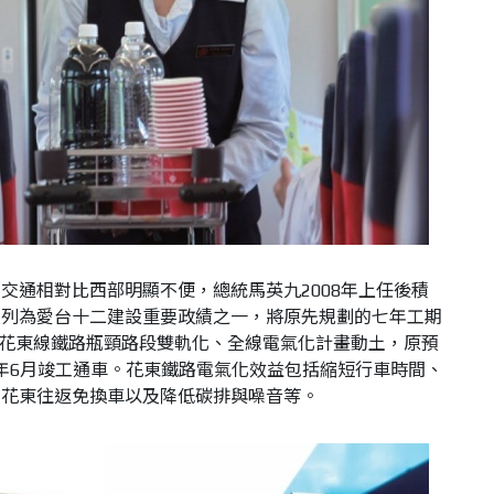
交通相對比西部明顯不便，總統馬英九2008年上任後積
並列為愛台十二建設重要政績之一，將原先規劃的七年工期
4日花東線鐵路瓶頸路段雙軌化、全線電氣化計畫動土，原預
14年6月竣工通車。花東鐵路電氣化效益包括縮短行車時間、
、花東往返免換車以及降低碳排與噪音等。