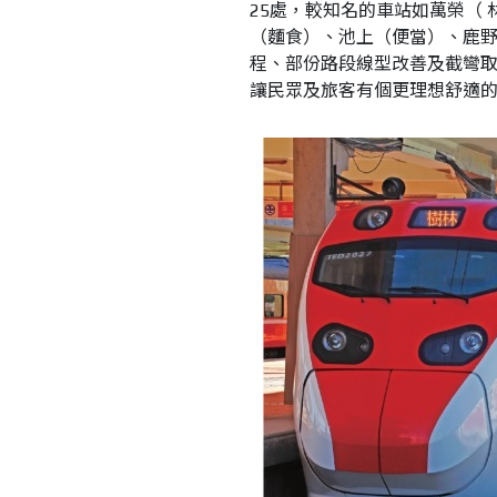
25處，較知名的車站如萬榮（
（麵食）、池上（便當）、鹿
程、部份路段線型改善及截彎取直
讓民眾及旅客有個更理想舒適