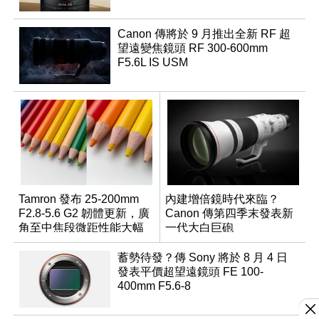
Canon 傳將於 9 月推出全新 RF 超
望遠變焦鏡頭 RF 300-600mm
F5.6L IS USM
▲若不說，你應該很難想像該場景從壁
紙、窗戶裝飾、上海藝術品、2.5D油畫、
桌子、靠墊、訂製樂器到書籍等，皆由
Canon印表機所列印出來。
Tamron 發布 25-200mm
內建增倍鏡時代來臨？
F2.8-5.6 G2 韌體更新，廣
Canon 傳第四季末發表新
角至中焦段微距性能大幅
一代大白巨砲
升級
蓄勢待發？傳 Sony 將於 8 月 4 日
發表平價超望遠鏡頭 FE 100-
400mm F5.6-8