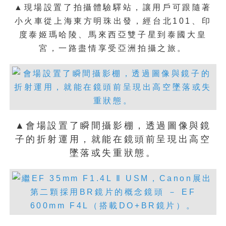
▲現場設置了拍攝體驗驛站，讓用戶可跟隨著
小火車從上海東方明珠出發，經台北101、印
度泰姬瑪哈陵、馬來西亞雙子星到泰國大皇
宮，一路盡情享受亞洲拍攝之旅。
▲會場設置了瞬間攝影棚，透過圖像與鏡
子的折射運用，就能在鏡頭前呈現出高空
墜落或失重狀態。