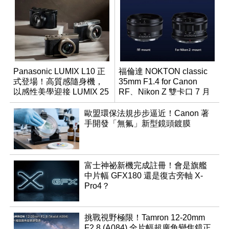
Panasonic LUMIX L10 正
福倫達 NOKTON classic
式登場！高質感隨身機，
35mm F1.4 for Canon
以感性美學迎接 LUMIX 25
RF、Nikon Z 雙卡口 7 月
週年
同步登台
歐盟環保法規步步逼近！Canon 著
手開發「無氟」新型鏡頭鍍膜
富士神祕新機完成註冊！會是旗艦
中片幅 GFX180 還是復古旁軸 X-
Pro4？
挑戰視野極限！Tamron 12-20mm
F2.8 (A084) 全片幅超廣角變焦鏡正