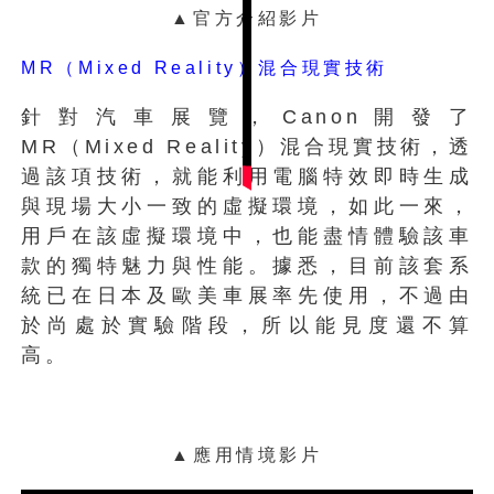
▲官方介紹影片
MR（Mixed Reality）混合現實技術
針對汽車展覽，Canon開發了
MR（Mixed Reality）混合現實技術，透
過該項技術，就能利用電腦特效即時生成
與現場大小一致的虛擬環境，如此一來，
用戶在該虛擬環境中，也能盡情體驗該車
款的獨特魅力與性能。據悉，目前該套系
統已在日本及歐美車展率先使用，不過由
於尚處於實驗階段，所以能見度還不算
▲該款機器除了可同時雙面打印外，於黑
高。
白輸出也能提供極佳的解像力。
▲應用情境影片