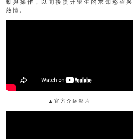
動與操作，以間接提升學生的求知慾望與
印表機就是印印文件或照片而已，但在這
熱情。
次展會中，讓我們看見印表機的更多可
能，除了輸出技術與品質的精進改良外，
還將應用層面延伸至各種領域，舉凡2.5D
飾品印製、3D模型打樣、立體浮雕畫、複
製畫、廣告製品、精美寫真書甚至生活各
種裝飾品……等，未來都可透過Canon各
式印表機來輕鬆達成。
：則是企圖透過投影技術與虛擬實
未來式
境，來提供生活端、教育端甚至企業端更
便捷的操控、學習與銷售方式，雖然目前
▲官方介紹影片
多數產品都尚處於概念階段，不過由於實
用性高，相信再過不久，這些概念性商品
都將陸續普及上市，至於今年有哪些有趣
的概念性商品？各位可參考本文相關圖文
與影片說明喔！