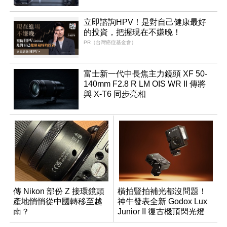
立即諮詢HPV！是對自己健康最好
的投資，把握現在不嫌晚！
PR（台灣癌症基金會）
富士新一代中長焦主力鏡頭 XF 50-
140mm F2.8 R LM OIS WR II 傳將
與 X-T6 同步亮相
傳 Nikon 部份 Z 接環鏡頭
橫拍豎拍補光都沒問題！
產地悄悄從中國轉移至越
神牛發表全新 Godox Lux
南？
Junior II 復古機頂閃光燈