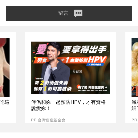
留言
吃這
伴侶和妳一起預防HPV，才有資格
減
說愛妳！
細
PR 台灣癌症基金會
PR