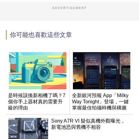
ADVERTISEMENT
▲
Canon透過仿製經典名畫來展現其優異的輸
出品質。
你可能也喜歡這些文章
是時候該換新相機了嗎？7
全新銀河預報 App「Milky
個你手上器材真的需要升
Way Tonight」登場，一鍵
級的理由
掌握最佳拍攝時機與構圖
Sony A7R VI 疑似真機外觀曝光，
新電池恐與舊機不相容