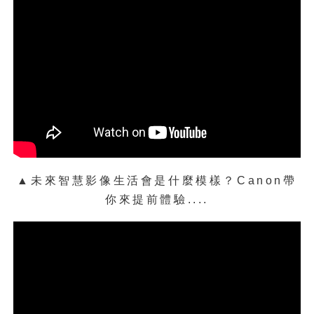
▲除了一般個性化寫真書外，就連極難印
製的黑白作品寫真書，彩翼5000也能輕鬆
▲未來智慧影像生活會是什麼模樣？Canon帶
搞定。
你來提前體驗....
複製畫到多元印刷產品
這次展會，Canon除了透過仿製經典名畫
來展現其優異的輸出品質外，最令我們驚
奇的，則是Canon印表機在2.5D、3D與
多元印刷製品的相關應用，以下我們就透