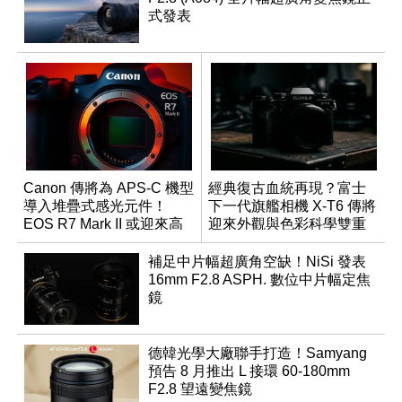
式發表
Canon 傳將為 APS-C 機型
經典復古血統再現？富士
導入堆疊式感光元件！
下一代旗艦相機 X-T6 傳將
EOS R7 Mark II 或迎來高
迎來外觀與色彩科學雙重
速讀出升級
優化
補足中片幅超廣角空缺！NiSi 發表
16mm F2.8 ASPH. 數位中片幅定焦
鏡
德韓光學大廠聯手打造！Samyang
預告 8 月推出 L 接環 60-180mm
F2.8 望遠變焦鏡