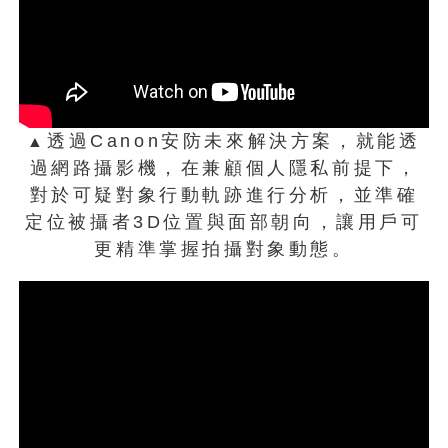
7F展區：佳能歷史、今日佳能、感動瞬間、色彩
辦公、專業影像、關愛健康、安防視界、綠色行
動、文化保護、鏡頭體驗
Canon EXPO 2016 Shanghai官方宣
▲
傳影片
透過Canon安防未來解決方案，就能透
▲
過網路攝影機，在兼顧個人隱私前提下，
Canon EXPO 2016 Shanghai觀展初體驗
對於可疑對象行動軌跡進行分析，並準確
定位被攝者3D位置與面部朝向，讓用戶可
在台灣，你對於Canon的品牌印象是什
更精準掌握拍攝對象動態。
麼？我想很多人應該跟我一樣，直覺就會
想到相機、鏡頭或者印表機，但其實
Canon的延伸觸角，比我們想像的多更
多，舉凡3D印表機、醫療保健、網路視訊
監控、多元成像投影系統到多元辦公協作
系統……等，都是Canon目前既有或未來
近幾年的發展重點，所以Canon不是只有
賣相機、鏡頭或印表機而已，還有很多你