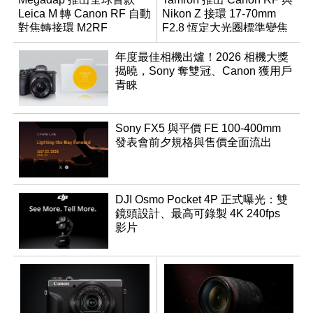
Leica M 轉 Canon RF 自動
Nikon Z 接環 17-70mm
對焦轉接環 M2RF
F2.8 恆定大光圈標準變焦
鏡
年度最佳相機出爐！2026 相機大獎
揭曉，Sony 奪雙冠、Canon 獲用戶
青睞
Sony FX5 與平價 FE 100-400mm
發表會前夕規格與售價全面流出
DJI Osmo Pocket 4P 正式曝光：雙
鏡頭設計、最高可錄製 4K 240fps
影片