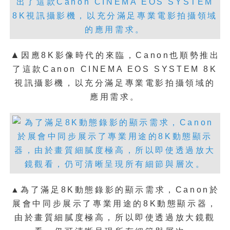
▲
因應8K影像時代的來臨，Canon也順勢推出
了這款
Canon CINEMA EOS SYSTEM 8K
▲原廠特別加上窗框，並精確計算現場光線與
視訊攝影機，以充分滿足專業電影拍攝領域的
擺設距離，以提供觀者絕佳的視覺擬真感（左
應用需求。
圖）；該幅大型作品，共使用了200張5,000萬
畫素數位照片，再以8張超高解析相紙輸出拼接
而成（右圖）。
▲為了滿足8K動態錄影的顯示需求，Canon於
展會中同步展示了專業用途的8K動態顯示器，
由於畫質細膩度極高，所以即使透過放大鏡觀