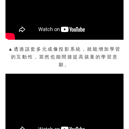
▲透過該套多元成像投影系統，就能增加學習
的互動性，當然也能間接提高孩童的學習意
願。
▲這是一幅由Canon大圖印表機所輸出的
大型作品，而為了讓觀者能感受Canon印
表機強悍的輸出品質，原廠特別於該幅作
品前加上了窗框設計，所以乍看之下，彷
彿置身機場停機坪一般，十分地擬真。