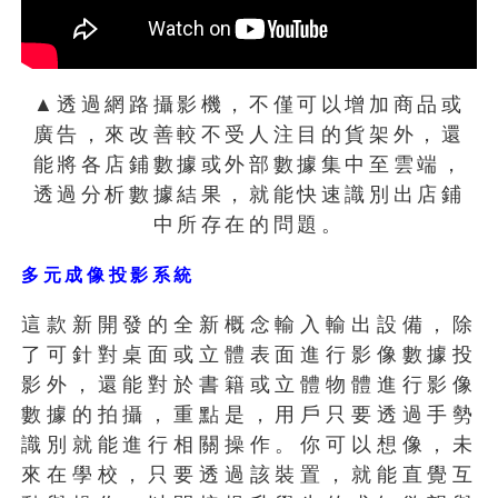
不知道的新鮮領域喔！
以這次觀展經驗來說，我們覺得大致可分
▲透過網路攝影機，不僅可以增加商品或
為「現在式」與「未來式」兩大面向來討
廣告，來改善較不受人注目的貨架外，還
論，現在式就是現有產品的加強、應用與
能將各店鋪數據或外部數據集中至雲端，
曝光，而未來式則是給予用戶一個數位生
透過分析數據結果，就能快速識別出店鋪
活願景，雖然多數產品都還是處於概念階
中所存在的問題。
段，不過至少提供了一個作夢想像空間，
以下我們就簡單從上述兩大面向來提出我
多元成像投影系統
們的觀察，希望能有助於各位對Canon這
品牌及產品有更深一層的認識。
這款新開發的全新概念輸入輸出設備，除
了可針對桌面或立體表面進行影像數據投
：這次展會主要以相機、攝影機、鏡
現在式
影外，還能對於書籍或立體物體進行影像
頭與印表機等系列產品展出為主，不過其
數據的拍攝，重點是，用戶只要透過手勢
中令我們比較驚艷產品，不是相機、攝影
識別就能進行相關操作。你可以想像，未
機或者鏡頭，而是Canon印表機多角、多
來在學校，只要透過該裝置，就能直覺互
樣化的經營型態，以往在我們刻板印象，