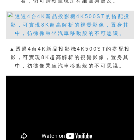
看，仍可清晰呈現所有細節與層次。
▲Canon Air即將起飛，尚未登機的旅
客............
▲透過4台4K新品投影機4K500ST的搭配投
新型態的照片輸出模式
影，可實現8K超高解析的視覺影像，置身其
中，彷彿像乘坐汽車移動般的不可思議。
面對沖印業的蕭條，Canon這次也提出了
解決方案，日後消費者不管是要輸出各種
尺寸照片或者個人寫真書，都只要利用官
方App（hdAlbum EZ），就能輕鬆完成
輸出、編排、紙材選擇以及寄送等一貫流
程；據悉，Canon一旦接收到訂單，就會
轉發給離消費者所在地最近的Canon器材
經銷商（有購買該數位輸出系統的廠商）
進行處理，如此一來，便能達到雙贏目