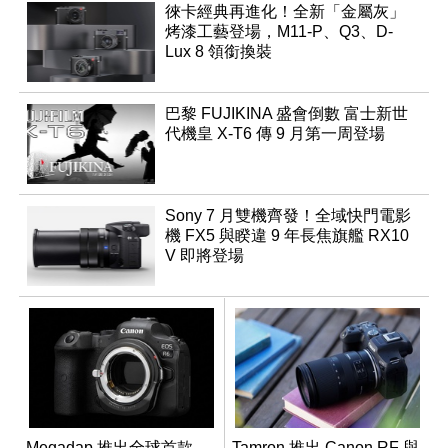
徠卡經典再進化！全新「金屬灰」
烤漆工藝登場，M11-P、Q3、D-
Lux 8 領銜換裝
巴黎 FUJIKINA 盛會倒數 富士新世
代機皇 X-T6 傳 9 月第一周登場
Sony 7 月雙機齊發！全域快門電影
機 FX5 與睽違 9 年長焦旗艦 RX10
V 即將登場
Megadap 推出全球首款
Tamron 推出 Canon RF 與