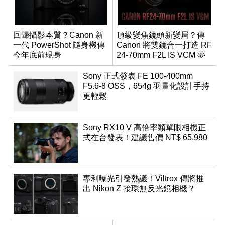
回歸攝影本質？Canon 新
頂級變焦鏡頭新變局？傳
一代 PowerShot 隨身機傳
Canon 將雙鏡合一打造 RF
今年底前現身
24-70mm F2L IS VCM 夢
幻規格
Sony 正式發表 FE 100-400mm
F5.6-8 OSS，654g 羽量化設計手持
更輕鬆
Sony RX10 V 高倍率類單眼相機正
式在台發表！建議售價 NT$ 65,980
專利曝光引發熱議！Viltrox 傳將推
出 Nikon Z 接環無反光鏡相機？