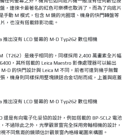
）除了不具備任何螢幕之外，機背也如同底片機一般沒有任何數位按
 轉盤，連徠卡最著名的紅色可樂標也取消了。而為了向底片
作皆是手動 M 模式，包含 M 鏡的光圈環、機身的快門轉盤等
照片，也沒有搭載錄影功能。
eica M（T262）是幾乎相同的，同樣採用 2,400 萬畫素全片幅
400，其所搭載的 Leica Maestro 影像處理器可以輸出
ca M-D 的快門設計與 Leica M 不同，前者可達到幾乎無聲
三張，機身則同樣採用整塊鎂鋁合金切削而成，上蓋與底蓋
-D 還是有向電子化妥協的設計，例如搭載的 BP-SCL2 電池
量，不過除此之外，光學觀景窗完全採用旁軸相機的設計，
且需視不同焦距的鏡頭估計觀景窗內格線範圍來構圖。