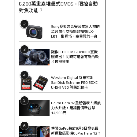
6,200萬畫素堆疊式CMOS + 眼控自動
對焦功能？
2
Sony發表適合安裝在無人機的
全片幅可交換鏡頭相機ILX-
LR1，集輕巧、高畫質於一身
3
疑似FUJIFILM GFX100 II實機
照流出！同時可能會有新的軟
片模擬推出
4
Western Digital 宣布推出
SanDisk Extreme PRO SDXC
UHS-II V60 等級記憶卡
5
GoPro Hero 12重磅發表！續航
力大升級，建議售價新台幣
14,900元
6
傳聞GoPro將於9月6日發表最
新運動攝影機GoPro Hero 12？