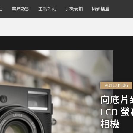
活
業界動態
重點評測
手機玩拍
攝影擂臺
2016.05.06
向底片致
LCD 螢
相機