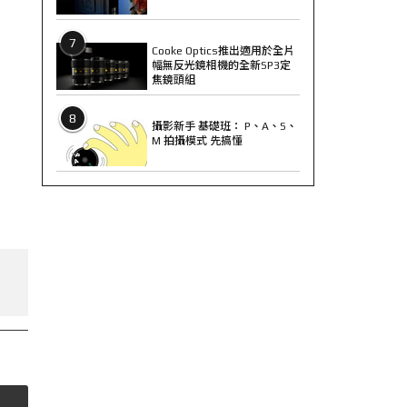
7
Cooke Optics推出適用於全片
幅無反光鏡相機的全新SP3定
焦鏡頭組
8
攝影新手 基礎班： P、A、S、
M 拍攝模式 先搞懂