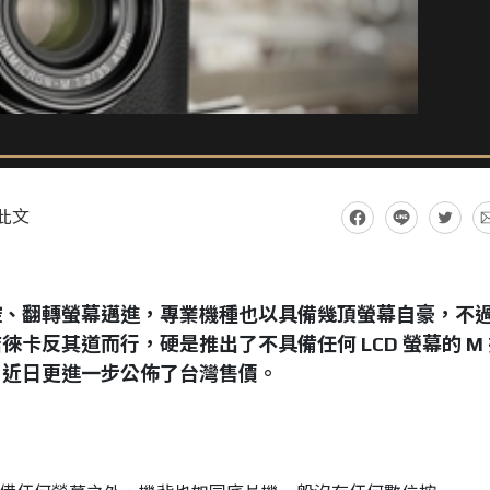
此文
控、翻轉螢幕邁進，專業機種也以具備幾頂螢幕自豪，不
卡反其道而行，硬是推出了不具備任何 LCD 螢幕的 M 
62，近日更進一步公佈了台灣售價。