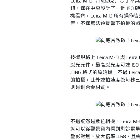
Leica M-D（Typ262
鈕，僅在中央設計了一個 ISO
機看齊，Leica M-D 所有操
等，不僅無法預覽當下拍攝的
技術規格上 Leica M-D 與 L
感光元件，最高感光度可達 ISO 6
.DNG 格式的原始檔，不過 Lei
的拍攝，此外連拍速度為每秒
則是銅合金材質。
不過既然是數位相機，Leica M
就可以從觀景窗內看到剩餘電
疊影對焦、放大倍率 0.68，